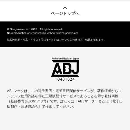
ページトップへ
© Shogakukan Inc. 2026 All rights reserved.
No reproduction or republication without written permission.
掲載の記事・写真・イラスト等のすべてのコンテンツの無断複写・転載を禁じます。
ABJマークは、この電子書店・電子書籍配信サービスが、著作権者からコ
ンテンツ使用許諾を得た正規版配信サービスであることを示す登録商標
（登録番号 第6091713号）です。詳しくは［ABJマーク］または［電子出
版制作・流通協議会］で検索してください。