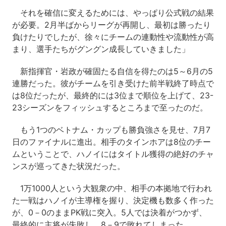
それを確信に変えるためには、やっぱり公式戦の結果
が必要。2月半ばからリーグが再開し、最初は勝ったり
負けたりでしたが、徐々にチームの連動性や流動性が高
まり、選手たちがグングン成長していきました」
新指揮官・岩政が確固たる自信を得たのは5～6月の5
連勝だった。彼がチームを引き受けた前半戦終了時点で
は8位だったが、最終的には3位まで順位を上げて、23-
23シーズンをフィッシュするところまで至ったのだ。
もう1つのベトナム・カップも勝負強さを見せ、7月7
日のファイナルに進出。相手のタインホアは8位のチー
ムということで、ハノイにはタイトル獲得の絶好のチャ
ンスが巡ってきた状況だった。
1万1000人という大観衆の中、相手の本拠地で行われ
た一戦はハノイが主導権を握り、決定機も数多く作った
が、0－0のままPK戦に突入。5人では決着がつかず、
最終的に主将が失敗し、8－9で敗れてしまった。