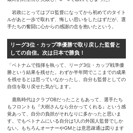
岩政にとってはプロ監督になってから初めてのタイト
ルがあと一歩で取れず、悔しい思いをしたはずだが、選
手たちの奮闘に心からの感謝の念を抱いたという。
リーグ3位・カップ準優勝で取り戻した監督と
しての自信。次は日本で勝負！
「ベトナムで指揮を執って、リーグ3位・カップ戦準優
勝という結果を残せた。わずか半年間でここまでの成果
を残せるとは思っていなかったし、自分も監督としての
自信を取り戻せた気がします。
鹿島時代はクラブOBだったこともあって、選手たち
もフロントも『大樹さんなら分かってくれる』という感
覚あって、自分の負担がそれなりに多かったと思いま
す。でもベトナムにいる自分は1人の外国人監督でしか
ない。もちろんオーナーやGMとは意思疎通は図ります