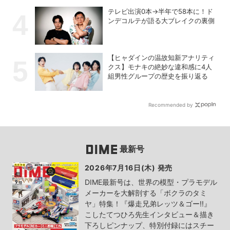
テレビ出演0本→半年で58本に！ド
ンデコルテが語る大ブレイクの裏側
【ヒャダインの温故知新アナリティ
クス】モナキの絶妙な違和感に4人
組男性グループの歴史を振り返る
Recommended by
最新号
2026年7月16日(木) 発売
DIME最新号は、世界の模型・プラモデル
メーカーを大解剖する「ボクラのタミ
ヤ」特集！『爆走兄弟レッツ＆ゴー!!』
こしたてつひろ先生インタビュー＆描き
下ろしピンナップ、特別付録にはスチー