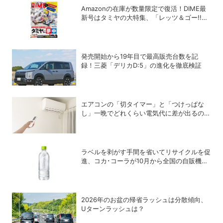
Amazonの在庫が数量限定で復活！DIME最
新号はタミヤの大特集、「レッツ＆ゴー!!」
コラボ付録つき！
発売開始から19年目で最高販売台数を記
録！三菱「デリカD:5」の進化を徹底検証
エアコンの「切タイマー」と「つけっぱな
し」一晩でどれくらい電気代に差が出るの
か？
ラベルを剥がす手間を省いてリサイクルを促
進、コカ･コーラが10月から全国の自販機で
「い･ろ･は･す 天然水 ラベルレス」を発売
2026年のお盆の帰省ラッシュは分散傾向、
Uターンラッシュは？