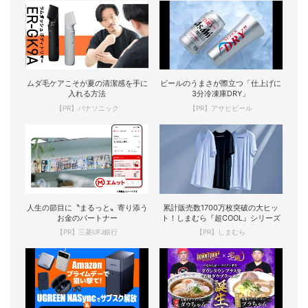
ムダ毛ケアこそが夏の清潔感を手に
ビールのうまさが際立つ「仕上げに
入れる方法
3分冷凍庫DRY」
【PR】パナソニック
【PR】アサヒビール
人生の節目に〝まるっと〟寄り添う
累計販売数1700万枚突破の大ヒッ
お金のパートナー
ト！しまむら『超COOL』シリーズ
【PR】三菱UFJ銀行
【PR】しまむら