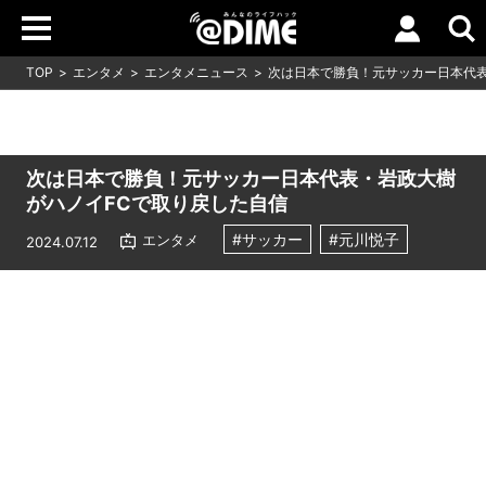
TOP
エンタメ
エンタメニュース
次は日本で勝負！元サッカー日本代表
次は日本で勝負！元サッカー日本代表・岩政大樹
がハノイFCで取り戻した自信
#サッカー
#元川悦子
エンタメ
2024.07.12
Loaded
:
6.42%
/
Unmute