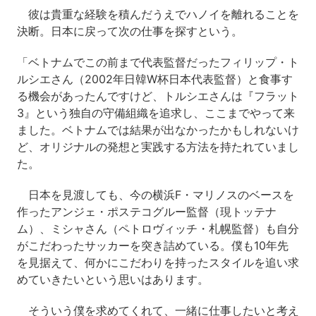
彼は貴重な経験を積んだうえでハノイを離れることを
決断。日本に戻って次の仕事を探すという。
「ベトナムでこの前まで代表監督だったフィリップ・ト
ルシエさん（2002年日韓W杯日本代表監督）と食事す
る機会があったんですけど、トルシエさんは『フラット
3』という独自の守備組織を追求し、ここまでやって来
ました。ベトナムでは結果が出なかったかもしれないけ
ど、オリジナルの発想と実践する方法を持たれていまし
た。
日本を見渡しても、今の横浜F・マリノスのベースを
作ったアンジェ・ポステコグルー監督（現トッテナ
ム）、ミシャさん（ペトロヴィッチ・札幌監督）も自分
がこだわったサッカーを突き詰めている。僕も10年先
を見据えて、何かにこだわりを持ったスタイルを追い求
めていきたいという思いはあります。
そういう僕を求めてくれて、一緒に仕事したいと考え