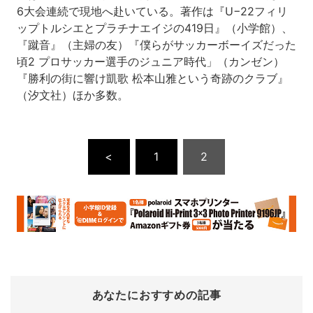
6大会連続で現地へ赴いている。著作は『U−22フィリ
ップトルシエとプラチナエイジの419日』（小学館）、
『蹴音』（主婦の友）『僕らがサッカーボーイズだった
頃2 プロサッカー選手のジュニア時代」（カンゼン）
『勝利の街に響け凱歌 松本山雅という奇跡のクラブ』
（汐文社）ほか多数。
<
1
2
あなたにおすすめの記事