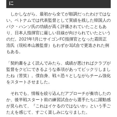
に
しかしながら、最初から全てが順調だったわけではな
い。ベトナムでは代表監督として実績を残した韓国人の
パク・ハンソ氏の功績が高く評価されていたこともあ
り、日本人指揮官に厳しい目線が向けられていたという
のだ。2021年1月にサイゴンFC指揮官となった霜田正
浩氏（現松本山雅監督）もわずか3試合で更迭された例
もある。
「契約書をよく読んでみたら、成績が悪ければクラブが
監督をクビにできるような条項があってビックリしまし
たね（苦笑）。僕自身、戦々恐々としながらチーム強化
をスタートさせました。
それでも、情報を絞り込んだアプローチが奏功したの
か、後半戦スタート前の練習試合から選手たちに躍動感
が見られて、『これはイケるのではないか』という手ご
たえを感じて、すごく楽しみになりました。