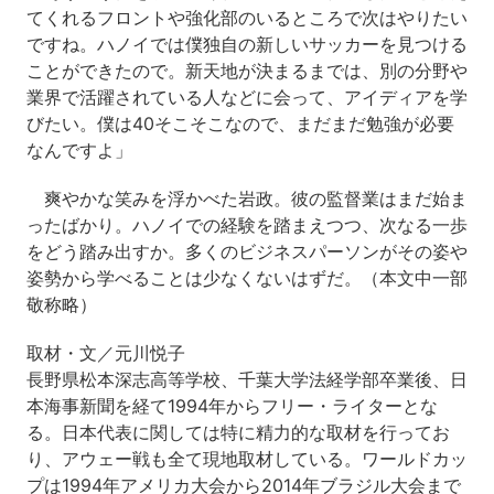
てくれるフロントや強化部のいるところで次はやりたい
ですね。ハノイでは僕独自の新しいサッカーを見つける
ことができたので。新天地が決まるまでは、別の分野や
業界で活躍されている人などに会って、アイディアを学
びたい。僕は40そこそこなので、まだまだ勉強が必要
なんですよ」
爽やかな笑みを浮かべた岩政。彼の監督業はまだ始ま
ったばかり。ハノイでの経験を踏まえつつ、次なる一歩
をどう踏み出すか。多くのビジネスパーソンがその姿や
姿勢から学べることは少なくないはずだ。（本文中一部
敬称略）
取材・文／元川悦子
長野県松本深志高等学校、千葉大学法経学部卒業後、日
本海事新聞を経て1994年からフリー・ライターとな
る。日本代表に関しては特に精力的な取材を行ってお
り、アウェー戦も全て現地取材している。ワールドカッ
プは1994年アメリカ大会から2014年ブラジル大会まで