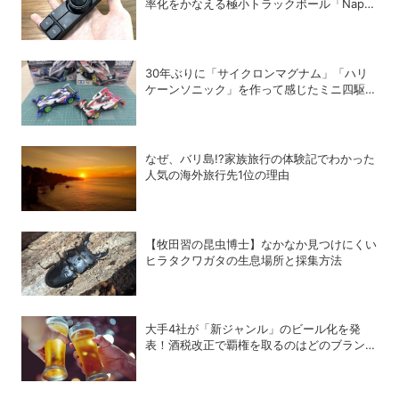
率化をかなえる極小トラックボール「Nape
Pro」をレビュー
30年ぶりに「サイクロンマグナム」「ハリ
ケーンソニック」を作って感じたミニ四駆の
魅力
なぜ、バリ島!?家族旅行の体験記でわかった
人気の海外旅行先1位の理由
【牧田習の昆虫博士】なかなか見つけにくい
ヒラタクワガタの生息場所と採集方法
大手4社が「新ジャンル」のビール化を発
表！酒税改正で覇権を取るのはどのブランド
か？