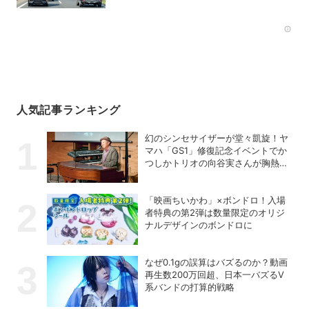
Rec
人気記事ランキング
幻のシンセサイザーが堂々凱旋！ヤ
マハ「GS1」修復記念イベントでか
つしかトリオの向谷実さんが胸熱ト
ーク
「映画ちいかわ」×ボンドロ！入場
者特典の第2弾は数量限定のオリジ
ナルデザインのボンドロに
なぜ0.1gの誤算はバズるのか？動画
再生数200万回超、日本一バズるV
系バンドの打算的戦略