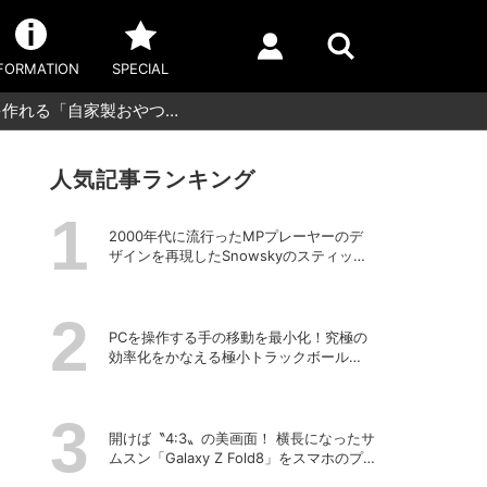
FORMATION
SPECIAL
作れる「自家製おやつ…
人気記事ランキング
2000年代に流行ったMPプレーヤーのデ
ザインを再現したSnowskyのスティック
型ポータブルオーディオプレーヤー
「ECHO NANO」
PCを操作する手の移動を最小化！究極の
効率化をかなえる極小トラックボール
「Nape Pro」をレビュー
開けば〝4:3〟の美画面！ 横長になったサ
ムスン「Galaxy Z Fold8」をスマホのプ
ロがチェック！