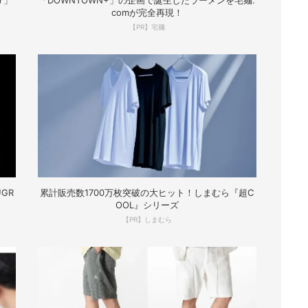
Y」
「DOWNTOWN+」の企画で誕生したラーメンを宅麺.
comが完全再現！
【PR】宅麺
GR
累計販売数1700万枚突破の大ヒット！しまむら『超C
OOL』シリーズ
【PR】しまむら