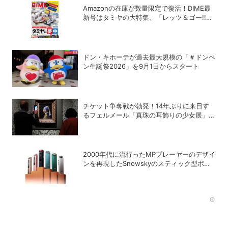
Amazonの在庫が数量限定で復活！DIME最
新号はタミヤの大特集、「レッツ＆ゴー!!」
コラボ付録つき！
ドン・キホーテが過去最大規模の「＃ドンペ
ン生誕祭2026」を9月1日からスタート
チケット争奪戦が勃発！14年ぶりに来日す
るフェルメール「真珠の耳飾りの少女展」の
魔力
2000年代に流行ったMPプレーヤーのデザイ
ンを再現したSnowskyのスティック型ポー
タブルオーディオプレーヤー「ECHO
NANO」
Rec