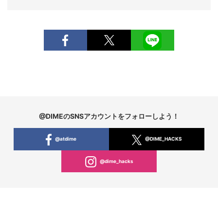
@DIMEのSNSアカウントをフォローしよう！
@atdime
@DIME_HACKS
@dime_hacks