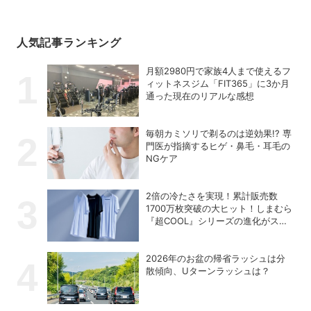
人気記事ランキング
月額2980円で家族4人まで使えるフ
ィットネスジム「FIT365」に3か月
通った現在のリアルな感想
毎朝カミソリで剃るのは逆効果!? 専
門医が指摘するヒゲ・鼻毛・耳毛の
NGケア
2倍の冷たさを実現！累計販売数
1700万枚突破の大ヒット！しまむら
『超COOL』シリーズの進化がスゴ
い！【PR】
2026年のお盆の帰省ラッシュは分
散傾向、Uターンラッシュは？