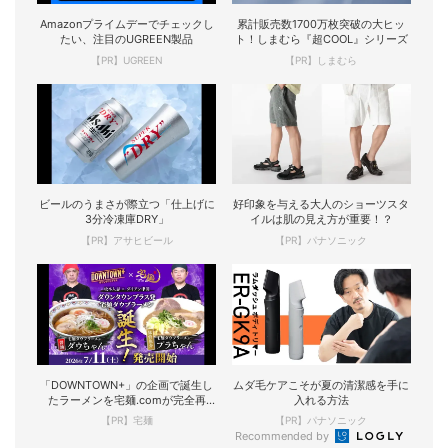
Amazonプライムデーでチェックし
累計販売数1700万枚突破の大ヒッ
たい、注目のUGREEN製品
ト！しまむら『超COOL』シリーズ
【PR】UGREEN
【PR】しまむら
ビールのうまさが際立つ「仕上げに
好印象を与える大人のショーツスタ
3分冷凍庫DRY」
イルは肌の見え方が重要！？
【PR】アサヒビール
【PR】パナソニック
「DOWNTOWN+」の企画で誕生し
ムダ毛ケアこそが夏の清潔感を手に
たラーメンを宅麺.comが完全再
入れる方法
現！
【PR】宅麺
【PR】パナソニック
Recommended by