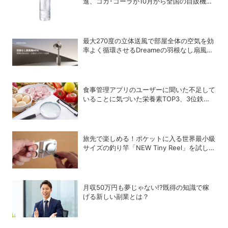
進、コカ･コーラが10月から全国の自販機で
「い･ろ･は･す 天然水 ラベルレス」を発売
最大270度の立体送風で部屋全体の空気を効
率よく循環させるDreameの羽根なし扇風機
「MF10」
食事管理アプリのユーザーに聞いた不足して
いることに気づいた栄養素TOP3、3位鉄、2
位カルシウム、1位は？
旅先で楽しめる！ポケットに入る世界最小級
サイズの釣り竿「NEW Tiny Reel」を試して
みた
月収50万円も夢じゃない!?既得の知識で稼
げる新しい副業とは？