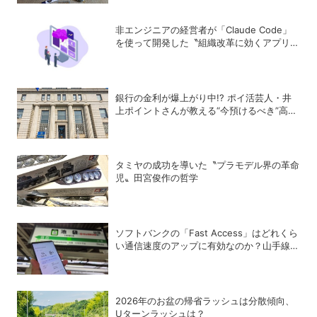
非エンジニアの経営者が「Claude Code」
を使って開発した〝組織改革に効くアプリ〟
とは？
銀行の金利が爆上がり中!? ポイ活芸人・井
上ポイントさんが教える“今預けるべき”高金
利銀行
タミヤの成功を導いた〝プラモデル界の革命
児〟田宮俊作の哲学
ソフトバンクの「Fast Access」はどれくら
い通信速度のアップに有効なのか？山手線沿
線でチェックしてきた
2026年のお盆の帰省ラッシュは分散傾向、
Uターンラッシュは？