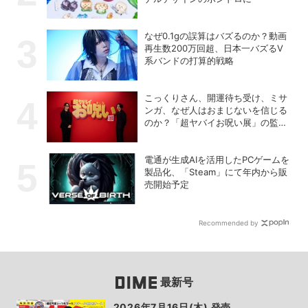
なぜ0.1gの誤算はバズるのか？動画
再生数200万回超、日本一バズるV
系バンドの打算的戦略
こっくりさん、開運待ち受け、ミサ
ンガ、なぜ人はおまじないを信じる
のか？「超ヤバイお呪い展」の監修
者が語る心理の深層
電通が生成AIを活用したPCゲームを
製品化、「Steam」にて年内から販
売開始予定
Recommended by
最新号
2026年7月16日(木) 発売