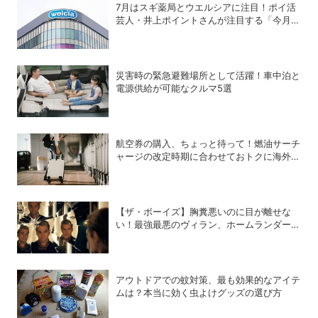
7月はスギ薬局とウエルシアに注目！ポイ活
芸人・井上ポイントさんが注目する「今月の
ポイ活ハック」
災害時の緊急避難場所として活躍！車中泊と
電源供給が可能なクルマ5選
航空券の購入、ちょっと待って！燃油サーチ
ャージの改定時期に合わせておトクに海外航
空券を買う方法
【ザ・ボーイズ】胸糞悪いのに目が離せな
い！最強最悪のヴィラン、ホームランダーの
歪んだ魅力について語らせて！
アウトドアでの蚊対策、最も効果的なアイテ
ムは？本当に効く虫よけグッズの選び方