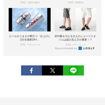
【PR】三菱UFJ銀行
【PR】UGREEN
ビールのうまさが際立つ「仕上げに
好印象を与える大人のショーツスタ
3分冷凍庫DRY」
イルは肌の見え方が重要！？
【PR】アサヒビール
【PR】パナソニック
Recommended by