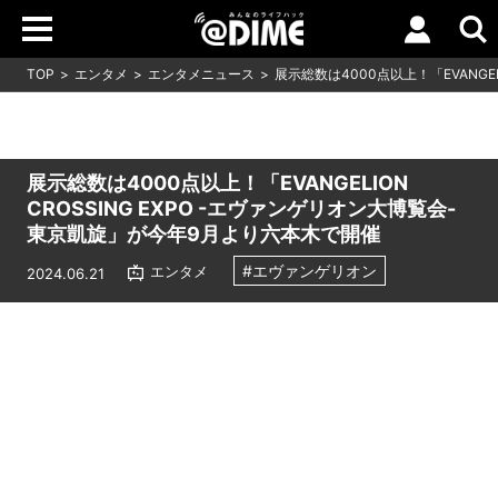
TOP
エンタメ
エンタメニュース
展示総数は4000点以上！「EVANGEL
展示総数は4000点以上！「EVANGELION
CROSSING EXPO -エヴァンゲリオン大博覧会-
東京凱旋」が今年9月より六本木で開催
#エヴァンゲリオン
エンタメ
2024.06.21
Loaded
:
10.51%
/
Unmute