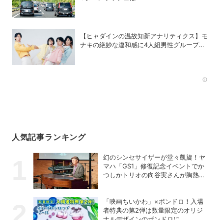
【ヒャダインの温故知新アナリティクス】モ
ナキの絶妙な違和感に4人組男性グループの
歴史を振り返る
Rec
人気記事ランキング
幻のシンセサイザーが堂々凱旋！ヤ
マハ「GS1」修復記念イベントでか
つしかトリオの向谷実さんが胸熱ト
ーク
「映画ちいかわ」×ボンドロ！入場
者特典の第2弾は数量限定のオリジ
ナルデザインのボンドロに