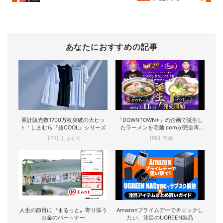
あなたにおすすめの記事
累計販売数1700万枚突破の大ヒッ
「DOWNTOWN+」の企画で誕生し
ト！しまむら『超COOL』シリーズ
たラーメンを宅麺.comが完全再
現！
【PR】しまむら
【PR】宅麺
人生の節目に〝まるっと〟寄り添う
Amazonプライムデーでチェックし
お金のパートナー
たい、注目のUGREEN製品