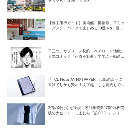
【株主優待ガイド】美術館、博物館、アミュ
ーズメントパークで楽しめる10選＋α！夏休
みの旅行にも使える銘柄は？
千三つ、サブリース契約、ペアローン地獄、
人気コミック「正直不動産」で学ぶ不動産の
裏常識
「TCL Note A1 NXTPAPER」は紙のように
書けてしかも賢い！文字起こしも要約もでき
るAIタブレットを試してみた
2倍の冷たさを実現！累計販売数1700万枚突
破の大ヒット！しまむら『超COOL』シリー
ズの進化がスゴい！【PR】