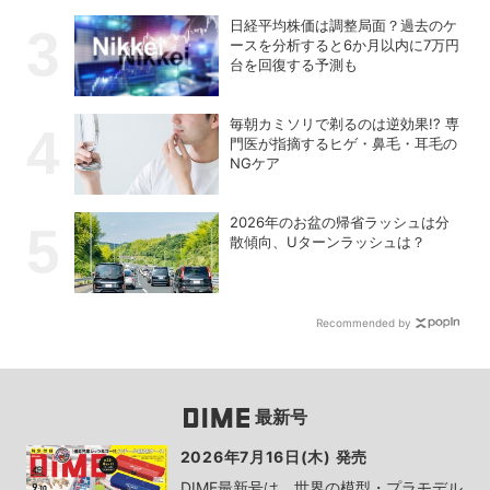
日経平均株価は調整局面？過去のケ
ースを分析すると6か月以内に7万円
台を回復する予測も
毎朝カミソリで剃るのは逆効果!? 専
門医が指摘するヒゲ・鼻毛・耳毛の
NGケア
2026年のお盆の帰省ラッシュは分
散傾向、Uターンラッシュは？
Recommended by
最新号
2026年7月16日(木) 発売
DIME最新号は、世界の模型・プラモデル