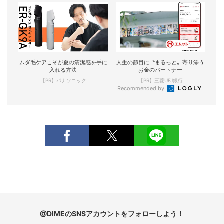
ムダ毛ケアこそが夏の清潔感を手に
人生の節目に〝まるっと〟寄り添う
入れる方法
お金のパートナー
【PR】パナソニック
【PR】三菱UFJ銀行
Recommended by
@DIMEのSNSアカウントをフォローしよう！