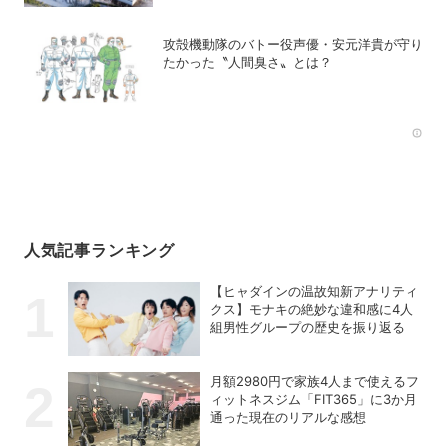
攻殻機動隊のバトー役声優・安元洋貴が守り
たかった〝人間臭さ〟とは？
Rec
人気記事ランキング
【ヒャダインの温故知新アナリティ
クス】モナキの絶妙な違和感に4人
組男性グループの歴史を振り返る
月額2980円で家族4人まで使えるフ
ィットネスジム「FIT365」に3か月
通った現在のリアルな感想