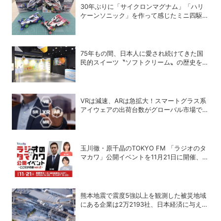
30年ぶりに「サイクロンマグナム」「ハリ
ケーンソニック」を作って感じたミニ四駆の
魅力
75年もの間、日本人に愛され続けてきた国
民的スイーツ〝ソフトクリーム〟の歴史を紐
解く
VRは減速、ARは急拡大！スマートグラス系
アイウェアの出荷台数がグローバル市場で急
成長
玉川徹・原千晶のTOKYO FM 「ラジオのタ
マカワ」公開イベントを11月21日に開催、ゲ
ストは赤江珠緒
熊本地震で震度5強以上を観測した被災地域
にある企業は2万2193社、日本経済に与える
影響は？