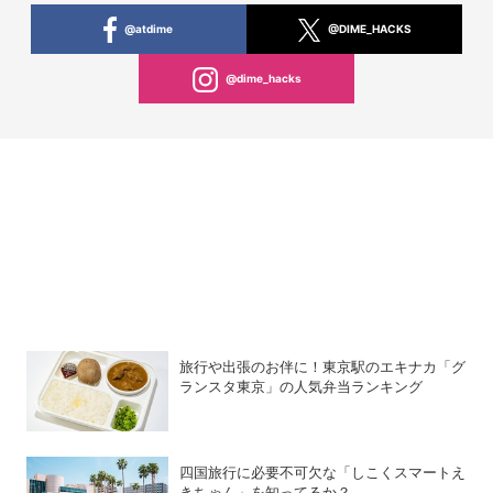
@atdime
@DIME_HACKS
@dime_hacks
旅行や出張のお伴に！東京駅のエキナカ「グ
ランスタ東京」の人気弁当ランキング
四国旅行に必要不可欠な「しこくスマートえ
きちゃん」を知ってるか？