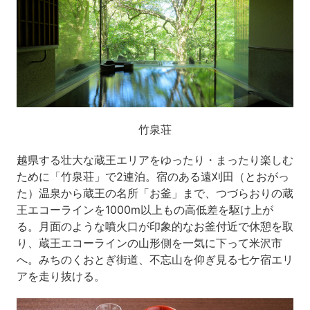
竹泉荘
越県する壮大な蔵王エリアをゆったり・まったり楽しむ
ために「竹泉荘」で2連泊。宿のある遠刈田（とおがっ
た）温泉から蔵王の名所「お釜」まで、つづらおりの蔵
王エコーラインを1000m以上もの高低差を駆け上が
る。月面のような噴火口が印象的なお釜付近で休憩を取
り、蔵王エコーラインの山形側を一気に下って米沢市
へ。みちのくおとぎ街道、不忘山を仰ぎ見る七ケ宿エリ
アを走り抜ける。