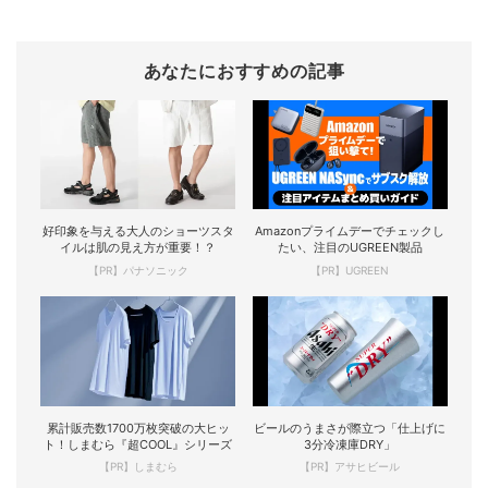
あなたにおすすめの記事
好印象を与える大人のショーツスタ
Amazonプライムデーでチェックし
イルは肌の見え方が重要！？
たい、注目のUGREEN製品
【PR】パナソニック
【PR】UGREEN
累計販売数1700万枚突破の大ヒッ
ビールのうまさが際立つ「仕上げに
ト！しまむら『超COOL』シリーズ
3分冷凍庫DRY」
【PR】しまむら
【PR】アサヒビール