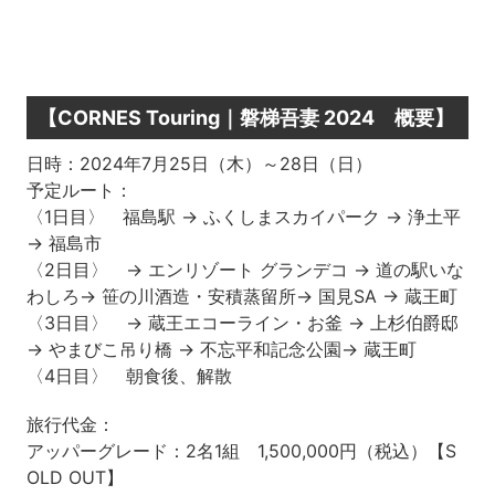
【CORNES Touring｜磐梯吾妻 2024 概要】
日時：2024年7月25日（木）～28日（日）
予定ルート：
〈1日目〉 福島駅 → ふくしまスカイパーク → 浄土平
→ 福島市
〈2日目〉 → エンリゾート グランデコ → 道の駅いな
わしろ→ 笹の川酒造・安積蒸留所→ 国見SA → 蔵王町
〈3日目〉 → 蔵王エコーライン・お釜 → 上杉伯爵邸
→ やまびこ吊り橋 → 不忘平和記念公園→ 蔵王町
〈4日目〉 朝食後、解散
旅行代金：
アッパーグレード：2名1組 1,500,000円（税込）【S
OLD OUT】