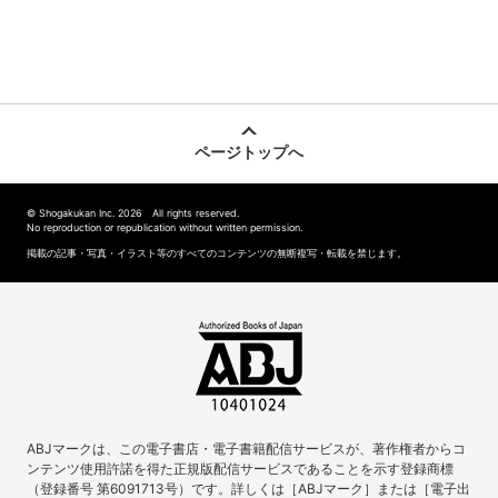
ページトップへ
© Shogakukan Inc. 2026 All rights reserved.
No reproduction or republication without written permission.
掲載の記事・写真・イラスト等のすべてのコンテンツの無断複写・転載を禁じます。
ABJマークは、この電子書店・電子書籍配信サービスが、著作権者からコ
ンテンツ使用許諾を得た正規版配信サービスであることを示す登録商標
（登録番号 第6091713号）です。詳しくは［ABJマーク］または［電子出