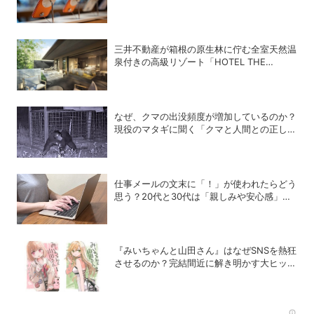
三井不動産が箱根の原生林に佇む全室天然温
泉付きの高級リゾート「HOTEL THE
MITSUI HAKONE」を12月に開業
なぜ、クマの出没頻度が増加しているのか？
現役のマタギに聞く「クマと人間との正しい
付き合い方」
仕事メールの文末に「！」が使われたらどう
思う？20代と30代は「親しみや安心感」、
40代と50代は「不適切」
『みいちゃんと山田さん』はなぜSNSを熱狂
させるのか？完結間近に解き明かす大ヒット
の背景