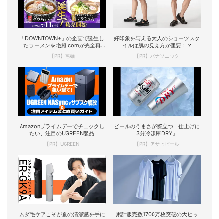
「DOWNTOWN+」の企画で誕生し
好印象を与える大人のショーツスタ
たラーメンを宅麺.comが完全再
イルは肌の見え方が重要！？
現！
【PR】宅麺
【PR】パナソニック
Amazonプライムデーでチェックし
ビールのうまさが際立つ「仕上げに
たい、注目のUGREEN製品
3分冷凍庫DRY」
【PR】UGREEN
【PR】アサヒビール
ムダ毛ケアこそが夏の清潔感を手に
累計販売数1700万枚突破の大ヒッ