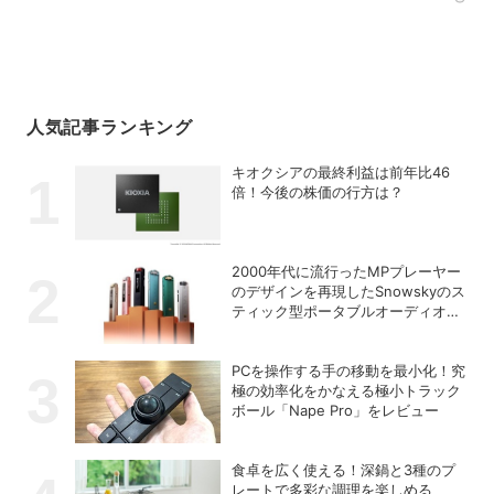
Rec
人気記事ランキング
キオクシアの最終利益は前年比46
倍！今後の株価の行方は？
2000年代に流行ったMPプレーヤー
のデザインを再現したSnowskyのス
ティック型ポータブルオーディオプ
レーヤー「ECHO NANO」
PCを操作する手の移動を最小化！究
極の効率化をかなえる極小トラック
ボール「Nape Pro」をレビュー
食卓を広く使える！深鍋と3種のプ
レートで多彩な調理を楽しめる