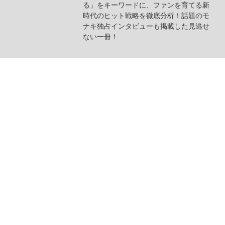
る」をキーワードに、ファンを育てる新
時代のヒット戦略を徹底分析！話題のモ
ナキ独占インタビューも掲載した見逃せ
ない一冊！