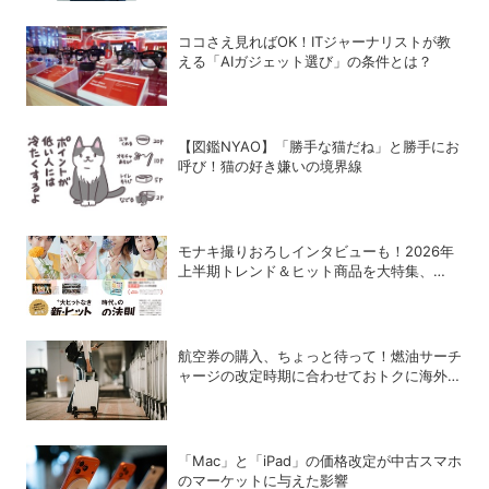
ココさえ見ればOK！ITジャーナリストが教
える「AIガジェット選び」の条件とは？
【図鑑NYAO】「勝手な猫だね」と勝手にお
呼び！猫の好き嫌いの境界線
モナキ撮りおろしインタビューも！2026年
上半期トレンド＆ヒット商品を大特集、
DIME最新号は7/15発売！
航空券の購入、ちょっと待って！燃油サーチ
ャージの改定時期に合わせておトクに海外航
空券を買う方法
「Mac」と「iPad」の価格改定が中古スマホ
のマーケットに与えた影響