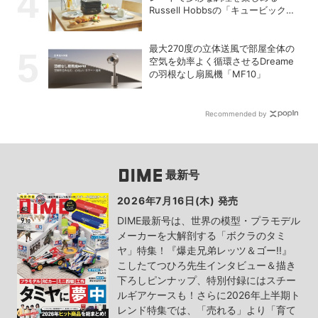
Russell Hobbsの「キュービックホ
ットプレート」
最大270度の立体送風で部屋全体の
空気を効率よく循環させるDreame
の羽根なし扇風機「MF10」
Recommended by
最新号
2026年7月16日(木) 発売
DIME最新号は、世界の模型・プラモデル
メーカーを大解剖する「ボクラのタミ
ヤ」特集！『爆走兄弟レッツ＆ゴー!!』
こしたてつひろ先生インタビュー＆描き
下ろしピンナップ、特別付録にはスチー
ルギアケースも！さらに2026年上半期ト
レンド特集では、「売れる」より「育て