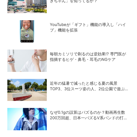
きちゃん」を知ってるか？
YouTubeが「ギフト」機能の導入し「ハイ
プ」機能を拡張
毎朝カミソリで剃るのは逆効果!? 専門医が
指摘するヒゲ・鼻毛・耳毛のNGケア
近年の猛暑で減ったと感じる夏の風景
TOP3、3位スーツ姿の人、2位公園で遊ぶ
人、1位は？
なぜ0.1gの誤算はバズるのか？動画再生数
200万回超、日本一バズるV系バンドの打算
的戦略