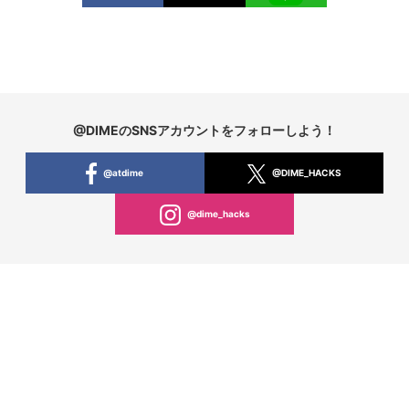
@DIMEのSNSアカウントをフォローしよう！
@atdime
@DIME_HACKS
@dime_hacks