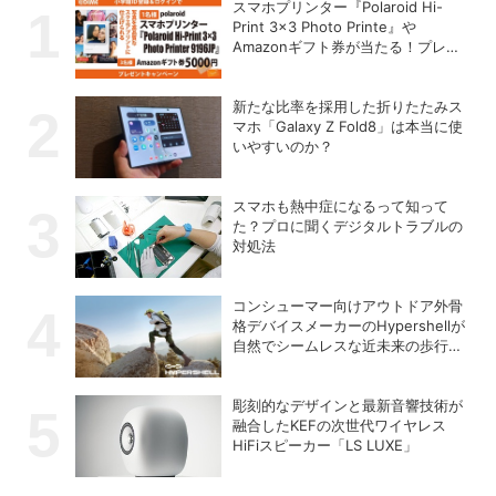
スマホプリンター『Polaroid Hi-
Print 3×3 Photo Printe』や
Amazonギフト券が当たる！プレゼ
ントキャンペーンがスタート【8月
26日締切】
新たな比率を採用した折りたたみス
マホ「Galaxy Z Fold8」は本当に使
いやすいのか？
スマホも熱中症になるって知って
た？プロに聞くデジタルトラブルの
対処法
コンシューマー向けアウトドア外骨
格デバイスメーカーのHypershellが
自然でシームレスな近未来の歩行体
験を実現する新製品を発売
彫刻的なデザインと最新音響技術が
融合したKEFの次世代ワイヤレス
HiFiスピーカー「LS LUXE」