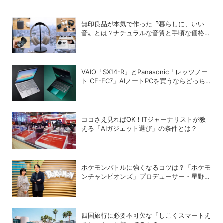
無印良品が本気で作った〝暮らしに、いい
音〟とは？ナチュラルな音質と手頃な価格を
追求したオーディオデバイス5選
VAIO「SX14-R」とPanasonic「レッツノー
ト CF-FC7」AIノートPCを買うならどっち
が正解？
ココさえ見ればOK！ITジャーナリストが教
える「AIガジェット選び」の条件とは？
ポケモンバトルに強くなるコツは？「ポケモ
ンチャンピオンズ」プロデューサー・星野正
昭と女流棋士・香川愛生の特別対談が実現！
四国旅行に必要不可欠な「しこくスマートえ