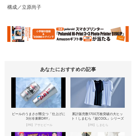
構成／立原尚子
あなたにおすすめの記事
ビールのうまさが際立つ「仕上げに
累計販売数1700万枚突破の大ヒッ
3分冷凍庫DRY」
ト！しまむら『超COOL』シリーズ
【PR】アサヒビール
【PR】しまむら