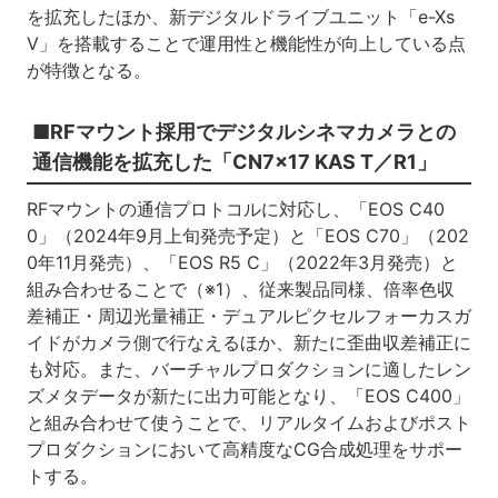
を拡充したほか、新デジタルドライブユニット「e-Xs
V」を搭載することで運用性と機能性が向上している点
が特徴となる。
■RFマウント採用でデジタルシネマカメラとの
通信機能を拡充した「CN7×17 KAS T／R1」
RFマウントの通信プロトコルに対応し、「EOS C40
0」（2024年9月上旬発売予定）と「EOS C70」（202
0年11月発売）、「EOS R5 C」（2022年3月発売）と
組み合わせることで（※1）、従来製品同様、倍率色収
差補正・周辺光量補正・デュアルピクセルフォーカスガ
イドがカメラ側で行なえるほか、新たに歪曲収差補正に
も対応。また、バーチャルプロダクションに適したレン
ズメタデータが新たに出力可能となり、「EOS C400」
と組み合わせて使うことで、リアルタイムおよびポスト
プロダクションにおいて高精度なCG合成処理をサポー
トする。