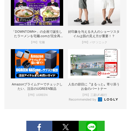
「DOWNTOWN+」の企画で誕生し
好印象を与える大人のショーツスタ
たラーメンを宅麺.comが完全再
イルは肌の見え方が重要！？
現！
【PR】宅麺
【PR】パナソニック
Amazonプライムデーでチェックし
人生の節目に〝まるっと〟寄り添う
たい、注目のUGREEN製品
お金のパートナー
【PR】UGREEN
【PR】三菱UFJ銀行
Recommended by