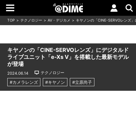
TOP
テクノロジー
AV・デジカメ
キヤノンの「CINE-SERVOレン
キヤノンの「CINE-SERVOレンズ」にデジタルド
ライブユニット「e-Xs V」を搭載した最新モデル
が登場
テクノロジー
2024.06.14
#カメラレンズ
#キヤノン
#立原尚子
Loaded
:
10.51%
/
Unmute