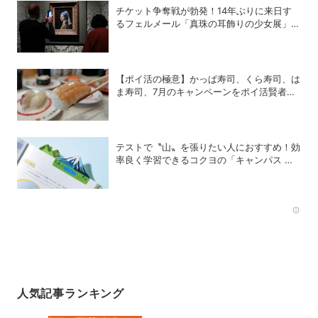
チケット争奪戦が勃発！14年ぶりに来日す
るフェルメール「真珠の耳飾りの少女展」の
魔力
【ポイ活の極意】かっぱ寿司、くら寿司、は
ま寿司、7月のキャンペーンをポイ活賢者は
こう攻略する！
テストで〝山〟を張りたい人におすすめ！効
率良く学習できるコクヨの「キャンパス 山
をはるふせん」
Rec
人気記事ランキング