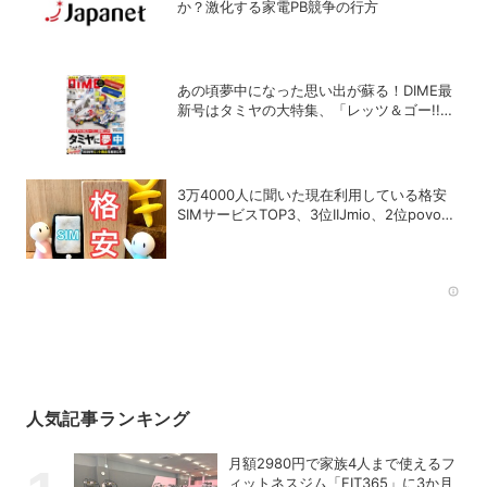
か？激化する家電PB競争の行方
あの頃夢中になった思い出が蘇る！DIME最
新号はタミヤの大特集、「レッツ＆ゴー!!」
激レア付録つき！
3万4000人に聞いた現在利用している格安
SIMサービスTOP3、3位IIJmio、2位povo、
1位は？
Rec
人気記事ランキング
月額2980円で家族4人まで使えるフ
ィットネスジム「FIT365」に3か月