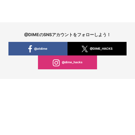
@DIMEのSNSアカウントをフォローしよう！
@atdime
@DIME_HACKS
@dime_hacks