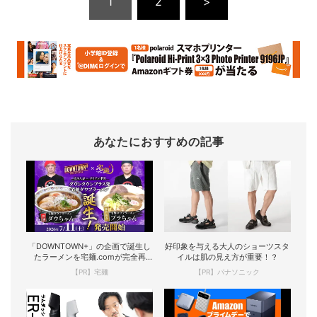
1
2
>
あなたにおすすめの記事
「DOWNTOWN+」の企画で誕生し
好印象を与える大人のショーツスタ
たラーメンを宅麺.comが完全再
イルは肌の見え方が重要！？
現！
【PR】宅麺
【PR】パナソニック