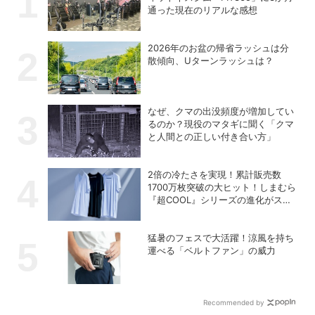
通った現在のリアルな感想
2026年のお盆の帰省ラッシュは分
散傾向、Uターンラッシュは？
なぜ、クマの出没頻度が増加してい
るのか？現役のマタギに聞く「クマ
と人間との正しい付き合い方」
2倍の冷たさを実現！累計販売数
1700万枚突破の大ヒット！しまむら
『超COOL』シリーズの進化がスゴ
い！【PR】
猛暑のフェスで大活躍！涼風を持ち
運べる「ベルトファン」の威力
Recommended by