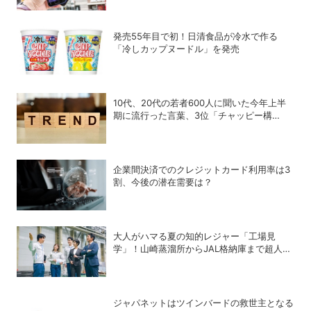
発売55年目で初！日清食品が冷水で作る
「冷しカップヌードル」を発売
10代、20代の若者600人に聞いた今年上半
期に流行った言葉、3位「チャッピー構
文」、2位「メロい」、1位は？
企業間決済でのクレジットカード利用率は3
割、今後の潜在需要は？
大人がハマる夏の知的レジャー「工場見
学」！山崎蒸溜所からJAL格納庫まで超人気
施設の〝予約の取り方〟ガイド
ジャパネットはツインバードの救世主となる