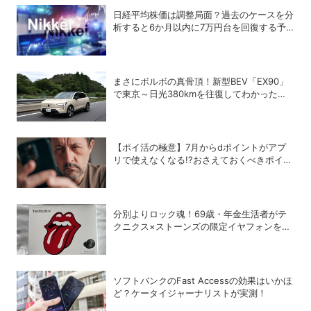
日経平均株価は調整局面？過去のケースを分
析すると6か月以内に7万円台を回復する予
測も
まさにボルボの真骨頂！新型BEV「EX90」
で東京～日光380kmを往復してわかった真
の実力
【ポイ活の極意】7月からdポイントがアプ
リで使えなくなる!?おさえておくべきポイン
トと注意点
分別よりロック魂！69歳・年金生活者がテ
クニクス×ストーンズの限定イヤフォンを衝
動買いしてしまった理由
ソフトバンクのFast Accessの効果はいかほ
ど？ケータイジャーナリストが実測！