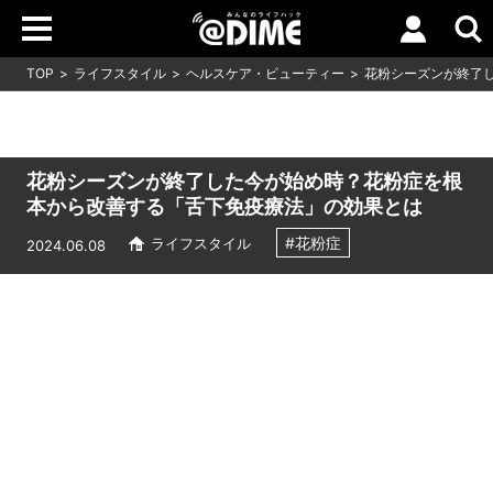
TOP
ライフスタイル
ヘルスケア・ビューティー
花粉シーズンが終了
花粉シーズンが終了した今が始め時？花粉症を根
本から改善する「舌下免疫療法」の効果とは
#花粉症
ライフスタイル
2024.06.08
Loaded
:
18.05%
/
Unmute