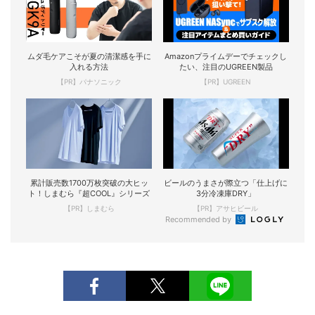
ムダ毛ケアこそが夏の清潔感を手に
Amazonプライムデーでチェックし
入れる方法
たい、注目のUGREEN製品
【PR】パナソニック
【PR】UGREEN
累計販売数1700万枚突破の大ヒッ
ビールのうまさが際立つ「仕上げに
ト！しまむら『超COOL』シリーズ
3分冷凍庫DRY」
【PR】しまむら
【PR】アサヒビール
Recommended by