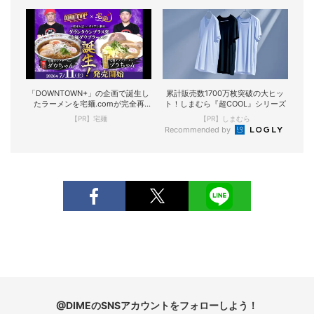
「DOWNTOWN+」の企画で誕生し
累計販売数1700万枚突破の大ヒッ
たラーメンを宅麺.comが完全再
ト！しまむら『超COOL』シリーズ
現！
【PR】宅麺
【PR】しまむら
Recommended by
@DIMEのSNSアカウントをフォローしよう！