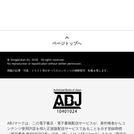
ページトップへ
© Shogakukan Inc. 2026 All rights reserved.
No reproduction or republication without written permission.
掲載の記事・写真・イラスト等のすべてのコンテンツの無断複写・転載を禁じます。
ABJマークは、この電子書店・電子書籍配信サービスが、著作権者からコ
ンテンツ使用許諾を得た正規版配信サービスであることを示す登録商標
（登録番号 第6091713号）です。詳しくは［ABJマーク］または［電子出