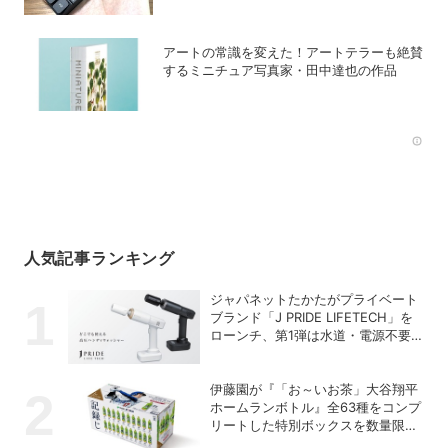
アートの常識を変えた！アートテラーも絶賛
するミニチュア写真家・田中達也の作品
Rec
人気記事ランキング
ジャパネットたかたがプライベート
ブランド「J PRIDE LIFETECH」を
ローンチ、第1弾は水道・電源不要
の充電式高圧洗浄機
伊藤園が『「お～いお茶」大谷翔平
ホームランボトル』全63種をコンプ
リートした特別ボックスを数量限定
で販売