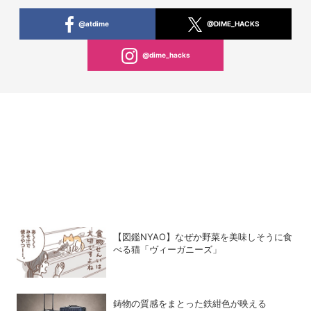
@atdime
@DIME_HACKS
@dime_hacks
【図鑑NYAO】なぜか野菜を美味しそうに食
べる猫「ヴィーガニーズ」
鋳物の質感をまとった鉄紺色が映える