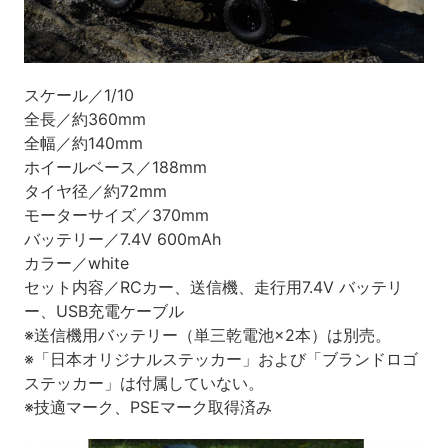
スケール／1/10
全長／約360mm
全幅／約140mm
ホイールベース／188mm
タイヤ径／約72mm
モーターサイズ／370mm
バッテリー／7.4V 600mAh
カラー／white
セット内容／RCカー、送信機、走行用7.4V バッテリ
ー、USB充電ケーブル
※送信機用バッテリー（単三乾電池×2本）は別売。
※「日本オリジナルステッカー」および「ブランドロゴ
ステッカー」は付属していない。
※技適マーク、PSEマーク取得済み