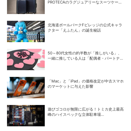
PROTECAのラグジュアリーなスーツケース
「INRYU LTD2」
北海道ボールパークFビレッジの公式キャラ
クター「えふたん」の誕生秘話
50～80代女性の約半数が「推しがいる」、
一緒に推している人は「配偶者・パートナ
ー」が最多
「Mac」と「iPad」の価格改定が中古スマホ
のマーケットに与えた影響
遊びゴコロが無限に広がる！トミカ史上最高
峰のハイスペックな立体駐車場
「Automated Tomica PARKING with
showroom」が爆誕