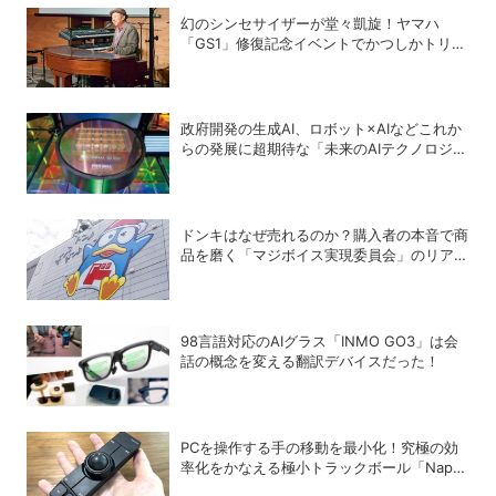
幻のシンセサイザーが堂々凱旋！ヤマハ
「GS1」修復記念イベントでかつしかトリオ
の向谷実さんが胸熱トーク
政府開発の生成AI、ロボット×AIなどこれか
らの発展に超期待な「未来のAIテクノロジ
ー」4選
ドンキはなぜ売れるのか？購入者の本音で商
品を磨く「マジボイス実現委員会」のリアル
な会議に潜入
98言語対応のAIグラス「INMO GO3」は会
話の概念を変える翻訳デバイスだった！
PCを操作する手の移動を最小化！究極の効
率化をかなえる極小トラックボール「Nape
Pro」をレビュー