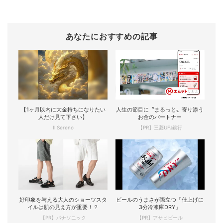
あなたにおすすめの記事
【1ヶ月以内に大金持ちになりたい
人生の節目に〝まるっと〟寄り添う
人だけ見て下さい】
お金のパートナー
Il Sereno
【PR】三菱UFJ銀行
好印象を与える大人のショーツスタ
ビールのうまさが際立つ「仕上げに
イルは肌の見え方が重要！？
3分冷凍庫DRY」
【PR】パナソニック
【PR】アサヒビール