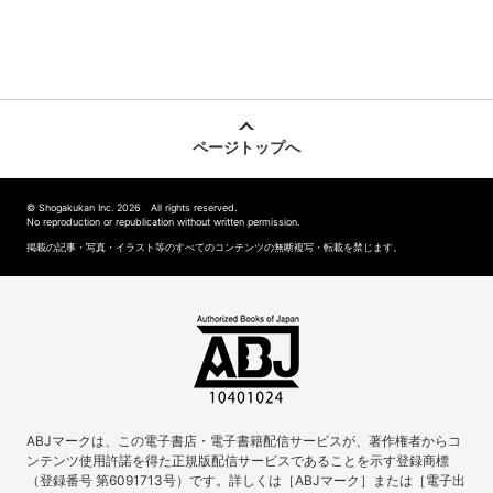
ページトップへ
© Shogakukan Inc. 2026 All rights reserved.
No reproduction or republication without written permission.
掲載の記事・写真・イラスト等のすべてのコンテンツの無断複写・転載を禁じます。
ABJマークは、この電子書店・電子書籍配信サービスが、著作権者からコ
ンテンツ使用許諾を得た正規版配信サービスであることを示す登録商標
（登録番号 第6091713号）です。詳しくは［ABJマーク］または［電子出