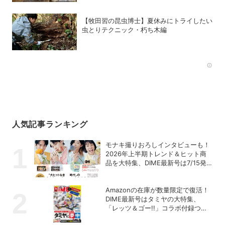
【牧田習の昆虫博士】夏休みにトライしたい
虫とりテクニック・朽ち木編
Rec
人気記事ランキング
モナキ撮りおろしインタビューも！
2026年上半期トレンド＆ヒット商
品を大特集、DIME最新号は7/15発
売！
Amazonの在庫が数量限定で復活！
DIME最新号はタミヤの大特集、
「レッツ＆ゴー!!」コラボ付録つ
き！