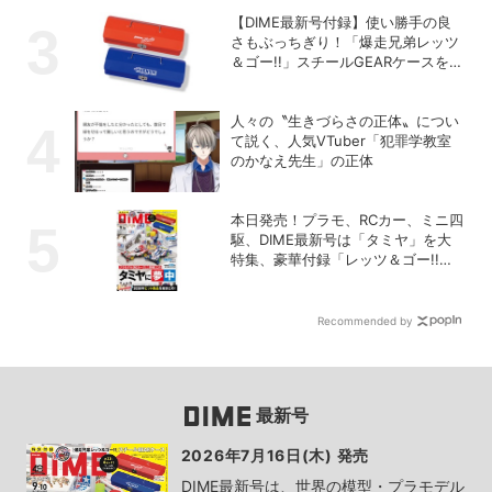
【DIME最新号付録】使い勝手の良
さもぶっちぎり！「爆走兄弟レッツ
＆ゴー!!」スチールGEARケースを徹
底解剖
人々の〝生きづらさの正体〟につい
て説く、人気VTuber「犯罪学教室
のかなえ先生」の正体
本日発売！プラモ、RCカー、ミニ四
駆、DIME最新号は「タミヤ」を大
特集、豪華付録「レッツ＆ゴー!!」
スチールギアケース付き！
Recommended by
最新号
2026年7月16日(木) 発売
DIME最新号は、世界の模型・プラモデル