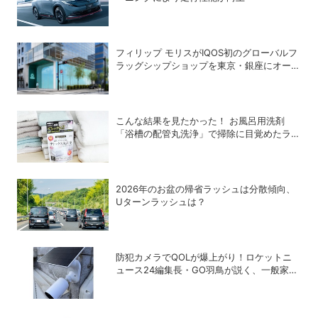
フィリップ モリスがIQOS初のグローバルフ
ラッグシップショップを東京・銀座にオープ
ン
こんな結果を見たかった！ お風呂用洗剤
「浴槽の配管丸洗浄」で掃除に目覚めたライ
ターが「寝具、タオル、衣類のデトックス丸
洗浄」で再び驚愕！
2026年のお盆の帰省ラッシュは分散傾向、
Uターンラッシュは？
防犯カメラでQOLが爆上がり！ロケットニ
ュース24編集長・GO羽鳥が説く、一般家庭
こそ「防犯カメラ」をつけるべき理由