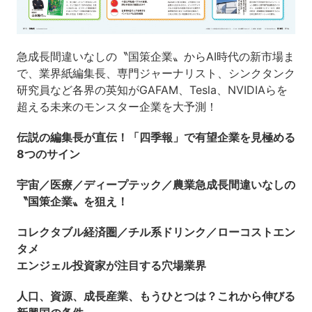
急成長間違いなしの〝国策企業〟からAI時代の新市場ま
で、業界紙編集長、専門ジャーナリスト、シンクタンク
研究員など各界の英知がGAFAM、Tesla、NVIDIAらを
超える未来のモンスター企業を大予測！
伝説の編集長が直伝！「四季報」で有望企業を見極める
8つのサイン
宇宙／医療／ディープテック／農業急成長間違いなしの
〝国策企業〟を狙え！
コレクタブル経済圏／チル系ドリンク／ローコストエン
タメ
エンジェル投資家が注目する穴場業界
人口、資源、成長産業、もうひとつは？これから伸びる