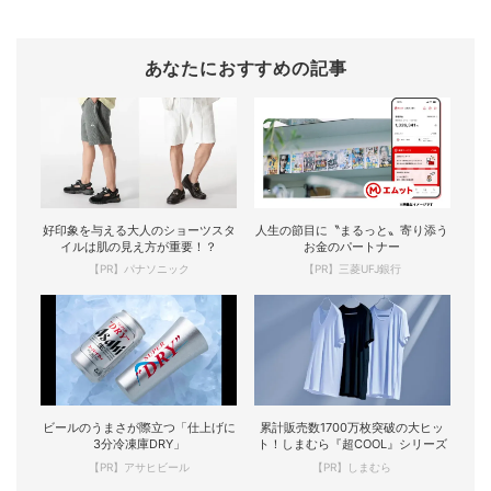
あなたにおすすめの記事
好印象を与える大人のショーツスタ
人生の節目に〝まるっと〟寄り添う
イルは肌の見え方が重要！？
お金のパートナー
【PR】パナソニック
【PR】三菱UFJ銀行
ビールのうまさが際立つ「仕上げに
累計販売数1700万枚突破の大ヒッ
3分冷凍庫DRY」
ト！しまむら『超COOL』シリーズ
【PR】アサヒビール
【PR】しまむら