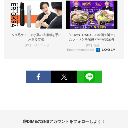
ムダ毛ケアこそが夏の清潔感を手に
「DOWNTOWN+」の企画で誕生し
入れる方法
たラーメンを宅麺.comが完全再
現！
【PR】パナソニック
【PR】宅麺
Recommended by
@DIMEのSNSアカウントをフォローしよう！