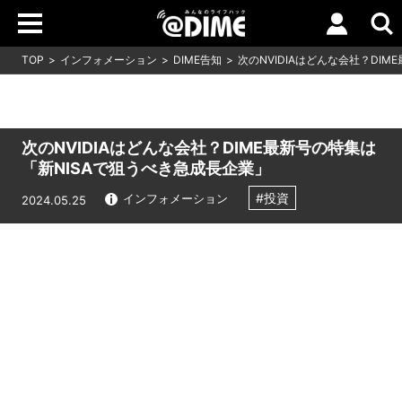
TOP
インフォメーション
DIME告知
次のNVIDIAはどんな会社？DI
次のNVIDIAはどんな会社？DIME最新号の特集は
「新NISAで狙うべき急成長企業」
#投資
インフォメーション
2024.05.25
Loaded
:
8.64%
/
Unmute