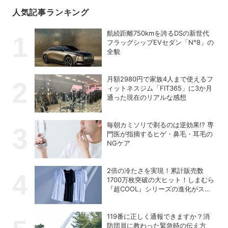
人気記事ランキング
航続距離750kmを誇るDSの新世代
フラッグシップEVセダン「N°8」の
全貌
月額2980円で家族4人まで使えるフ
ィットネスジム「FIT365」に3か月
通った現在のリアルな感想
毎朝カミソリで剃るのは逆効果!? 専
門医が指摘するヒゲ・鼻毛・耳毛の
NGケア
2倍の冷たさを実現！累計販売数
1700万枚突破の大ヒット！しまむら
『超COOL』シリーズの進化がスゴ
い！【PR】
119番に正しく通報できますか？消
防団員に教わった緊急時の伝え方