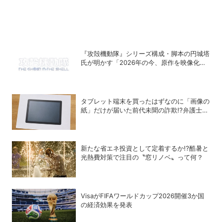
『攻殻機動隊』シリーズ構成・脚本の円城塔
氏が明かす「2026年の今、原作を映像化す
る意味」
タブレット端末を買ったはずなのに「画像の
紙」だけが届いた前代未聞の詐欺!?弁護士が
解説する法的な問題点
新たな省エネ投資として定着するか!?酷暑と
光熱費対策で注目の〝窓リノベ〟って何？
VisaがFIFAワールドカップ2026開催3か国
の経済効果を発表