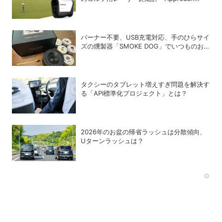
Z10」
バーナー不要、USB充電対応、手のひらサイ
ズの燻製器「SMOKE DOG」でいつものお
つまみが劇的に美味しくなった！
タクシーのタブレット増えすぎ問題を解決す
る「API標準化プロジェクト」とは？
2026年のお盆の帰省ラッシュは分散傾向、
Uターンラッシュは？
Rec