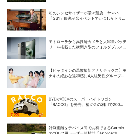
幻のシンセサイザーが堂々凱旋！ヤマハ
「GS1」修復記念イベントでかつしかトリオ
の向谷実さんが胸熱トーク
モトローラから高性能カメラと大容量バッテ
リーを搭載した横開き型のフォルダブルスマ
ホ「motorola razr fold」が登場
【ヒャダインの温故知新アナリティクス】モ
ナキの絶妙な違和感に4人組男性グループの
歴史を振り返る
BYDが軽EVのスーパーハイトワゴン
「RACCO」を発売、補助金の利用で200万
円以下に
計測距離をデバイス間で共有できるGarmin
のゴルフ用レーザー距離計「Approach