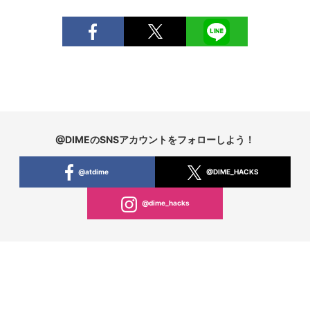
@DIMEのSNSアカウントをフォローしよう！
@atdime
@DIME_HACKS
@dime_hacks