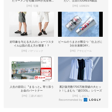
たラーメンを宅麺.comが完全再
たい、注目のUGREEN製品
現！
【PR】宅麺
【PR】UGREEN
好印象を与える大人のショーツスタ
ビールのうまさが際立つ「仕上げに
イルは肌の見え方が重要！？
3分冷凍庫DRY」
【PR】パナソニック
【PR】アサヒビール
人生の節目に〝まるっと〟寄り添う
累計販売数1700万枚突破の大ヒッ
お金のパートナー
ト！しまむら『超COOL』シリーズ
【PR】三菱UFJ銀行
【PR】しまむら
Recommended by