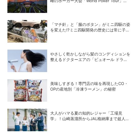
峰のポーカー大会「World Poker Tour」を
開催
「マチ針」と「服のボタン」がミニ四駆の姿
を変えた!?ミニ四駆開発の歴史には常に子ど
もたちのアイデアがあった！
やさしく乾かしながら髪のコンディションを
整えるドクターエアの「ビュオール ドライ
ヤー」
美味しすぎる！専門店の味を再現したCO・
OPの産地別「冷凍ラーメン」の秘密
大人がハマる夏の知的レジャー「工場見
学」！山崎蒸溜所からJAL格納庫まで超人気
施設の〝予約の取り方〟ガイド