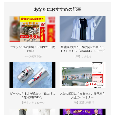
あなたにおすすめの記事
アマゾン1位の実績！380円で5日間
累計販売数1700万枚突破の大ヒッ
お試し。
ト！しまむら『超COOL』シリーズ
ハーブ健康本舗
【PR】しまむら
ビールのうまさが際立つ「仕上げに
人生の節目に〝まるっと〟寄り添う
3分冷凍庫DRY」
お金のパートナー
【PR】アサヒビール
【PR】三菱UFJ銀行