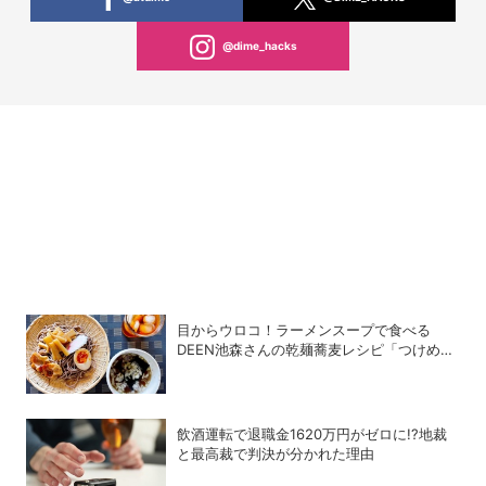
@dime_hacks
目からウロコ！ラーメンスープで食べる
DEEN池森さんの乾麺蕎麦レシピ「つけめん
風つけそば」が激うまだった
飲酒運転で退職金1620万円がゼロに!?地裁
と最高裁で判決が分かれた理由