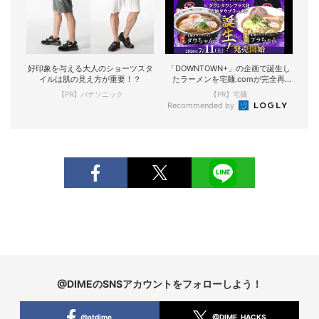
好印象を与える大人のショーツスタ
「DOWNTOWN+」の企画で誕生し
イルは肌の見え方が重要！？
たラーメンを宅麺.comが完全再
現！
【PR】パナソニック
【PR】宅麺
Recommended by
@DIMEのSNSアカウントをフォローしよう！
@atdime
@DIME_HACKS