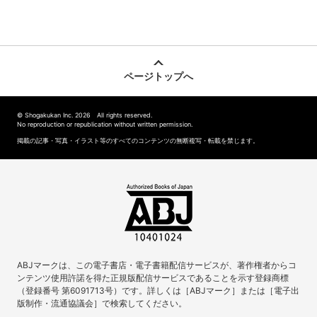
ページトップへ
© Shogakukan Inc. 2026 All rights reserved.
No reproduction or republication without written permission.
掲載の記事・写真・イラスト等のすべてのコンテンツの無断複写・転載を禁じます。
ABJマークは、この電子書店・電子書籍配信サービスが、著作権者からコ
ンテンツ使用許諾を得た正規版配信サービスであることを示す登録商標
（登録番号 第6091713号）です。詳しくは［ABJマーク］または［電子出
版制作・流通協議会］で検索してください。