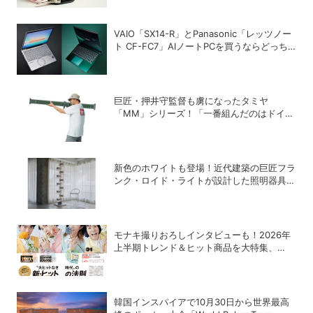
VAIO「SX14-R」とPanasonic「レッツノー
ト CF-FC7」AIノートPCを買うならどっち
が正解？
巨匠・押井守監督も虜になったタミヤ
「MM」シリーズ！「一番組んだのはドイツ
軍の『IV号戦車』」と思い出をDIME最新号
で語る
新色のホワイトも登場！近代建築の巨匠フラ
ンク・ロイド・ライトが設計した照明器具の
復刻シリーズ「TALIESIN」
モナキ撮りおろしインタビューも！2026年
上半期トレンド＆ヒット商品を大特集、
DIME最新号は7/15発売！
韓国インスパイアで10月30日から世界最高