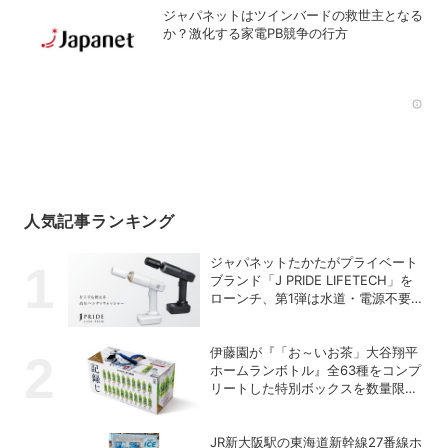
ジャパネットはツインバードの救世主となる
か？激化する家電PB競争の行方
Rec
人気記事ランキング
ジャパネットたかたがプライベート
ブランド「J PRIDE LIFETECH」を
ローンチ、第1弾は水道・電源不要
の充電式高圧洗浄機
伊藤園が『「お～いお茶」大谷翔平
ホームランボトル』全63種をコンプ
リートした特別ボックスを数量限定
で販売
JR新大阪駅の東海道新幹線27番線ホ