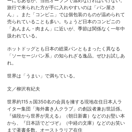
ーにもあるが、当然オーブンで温めなければいけない。
旅行で来られた方が手に入れやすいのは「パン屋さ
ん」。また「コンビニ」では個包装のものが温められて
売られていることも多い。ちょうど日本のコンビニの
「あんまん・肉まん」に近いが、季節は関係なく一年中
扱われている。
ホットドッグとも日本の総菜パンともまったく異なる
「ソーセージパン系」の知られざる逸品。ぜひお試しあ
れ。
世界は「うまい」で満ちている。
文／柳沢有紀夫
世界約115ヵ国350名の会員を擁する現地在住日本人ラ
イター集団「海外書き人クラブ」の創設者兼お世話係。
『値段から世界が見える』（朝日新書）などのお堅い本
から、『日本語でどづぞ』（中経の文庫）などのお笑い
まで著書多数。オーストラリア在住