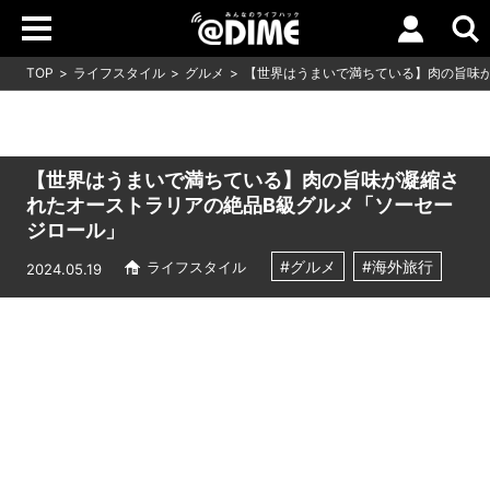
TOP
ライフスタイル
グルメ
【世界はうまいで満ちている】肉の旨味
【世界はうまいで満ちている】肉の旨味が凝縮さ
れたオーストラリアの絶品B級グルメ「ソーセー
ジロール」
#グルメ
#海外旅行
ライフスタイル
2024.05.19
Loaded
:
10.83%
/
Unmute