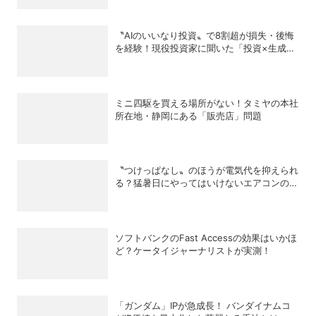
〝AIのいいなり投資〟で8割超が損失・後悔
を経験！現役投資家に聞いた「投資×生成
AI」の正解と不正解
ミニ四駆を買える場所がない！タミヤの本社
所在地・静岡にある「販売店」問題
〝つけっぱなし〟のほうが電気代を抑えられ
る？猛暑日にやってはいけないエアコンの使
い方
ソフトバンクのFast Accessの効果はいかほ
ど？ケータイジャーナリストが実測！
「ガンダム」IPが急成長！ バンダイナムコ