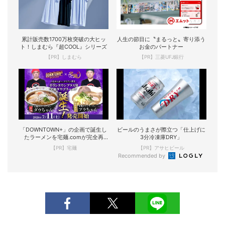
累計販売数1700万枚突破の大ヒッ
人生の節目に〝まるっと〟寄り添う
ト！しまむら『超COOL』シリーズ
お金のパートナー
【PR】しまむら
【PR】三菱UFJ銀行
「DOWNTOWN+」の企画で誕生し
ビールのうまさが際立つ「仕上げに
たラーメンを宅麺.comが完全再
3分冷凍庫DRY」
現！
【PR】宅麺
【PR】アサヒビール
Recommended by