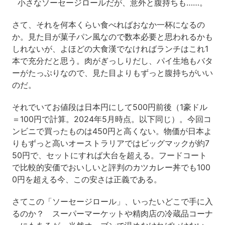
小さなソーセージロールだが、意外と腹持ちも……。
さて、それを何本くらい食べればおなか一杯になるの
か。見た目が菓子パン風なので数本必要と思われるかも
しれないが、よほどの大食漢でなければランチはこれ1
本で充分だと思う。肉がぎっしりだし、パイ生地もバタ
ーがたっぷりなので、見た目よりもずっと腹持ちがいい
のだ。
それでいてお値段は日本円にして500円前後（1豪ドル
＝100円で計算。2024年5月時点。以下同じ）。今回コ
ンビニで買ったものは450円と高くない。物価が日本よ
りもずっと高いオーストラリアではビッグマックが約7
50円で、セットにすれば大台を超える。フードコート
で比較的安価でおいしいと評判のカツカレー丼でも100
0円を超える今、この安さは正義である。
さてこの「ソーセージロール」、いったいどこで手に入
るのか？ スーパーマーケットや精肉店の冷蔵品コーナ