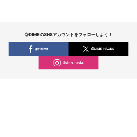
@DIMEのSNSアカウントをフォローしよう！
@atdime
@DIME_HACKS
@dime_hacks