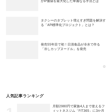
がIP価値を最大化した華麗なる手法とは
タクシーのタブレット増えすぎ問題を解決す
る「API標準化プロジェクト」とは？
発売55年目で初！日清食品が冷水で作る
「冷しカップヌードル」を発売
Rec
人気記事ランキング
月額2980円で家族4人まで使えるフ
ィットネスジム「FIT365」に3か月