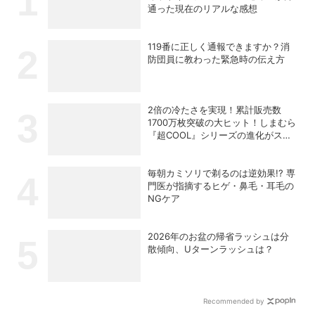
通った現在のリアルな感想
119番に正しく通報できますか？消
防団員に教わった緊急時の伝え方
2倍の冷たさを実現！累計販売数
1700万枚突破の大ヒット！しまむら
『超COOL』シリーズの進化がスゴ
い！【PR】
毎朝カミソリで剃るのは逆効果!? 専
門医が指摘するヒゲ・鼻毛・耳毛の
NGケア
2026年のお盆の帰省ラッシュは分
散傾向、Uターンラッシュは？
Recommended by