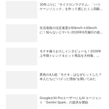
30年ぶりに「サイクロンマグナム」「ハリ
ケーンソニック」を作って感じたミニ四駆の
魅力
生活道路の法定速度が60km/h→30km/h
に！知らないとヤバい2026年9月施行の改
正内容を弁護士が解説
モナキ撮りおろしインタビューも！2026年
上半期トレンド＆ヒット商品を大特集、
DIME最新号は7/15発売！
異色の4人組「モナキ」はなぜヒットした？
本人たちに”バズった理由”を聞いてみた
GoogleがAI ProユーザーにもAI エージェン
ト「Gemini Spark」の提供を開始