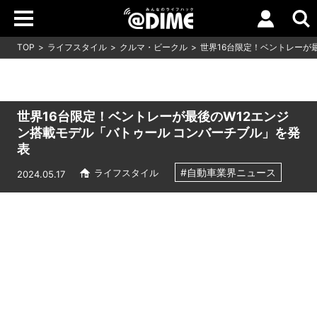
TOP
ライフスタイル
クルマ・ビークル
世界16台限定！ベントレーが
世界16台限定！ベントレーが最後のW12エンジ
ン搭載モデル「バトゥール コンバーチブル」を発
表
#自動車業界ニュース
ライフスタイル
2024.05.17
Loaded
:
16.65%
/
Unmute