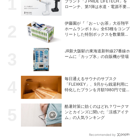
ブランド「J PRIDE LIFETECH」を
ローンチ、第1弾は水道・電源不要
の充電式高圧洗浄機
伊藤園が『「お～いお茶」大谷翔平
ホームランボトル』全63種をコンプ
リートした特別ボックスを数量限定
で販売
JR新大阪駅の東海道新幹線27番線ホ
ームに「カップ氷」の自販機が登場
毎日通えるサウナのサブスク
「FLEXKEY」、9月から銭湯利用に
特化したプランを月額1980円で提供
開始
酷暑対策に効くのはどれ？ワークマ
ンとカインズに聞いた「涼感アイテ
ム」の人気ランキング
Recommended by