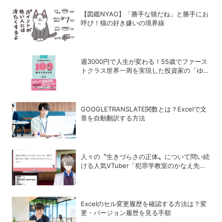
【図鑑NYAO】「勝手な猫だね」と勝手にお
呼び！猫の好き嫌いの境界線
週3000円で人生が変わる！55歳でファース
トクラス世界一周を実現した投資家の「ゆる
投資術」
GOOGLETRANSLATE関数とは？Excelで文
章を自動翻訳する方法
人々の〝生きづらさの正体〟について問い続
ける人気VTuber「犯罪学教室のかなえ先
生」の正体
Excelのセル変更履歴を確認する方法は？変
更・バージョン履歴を見る手順