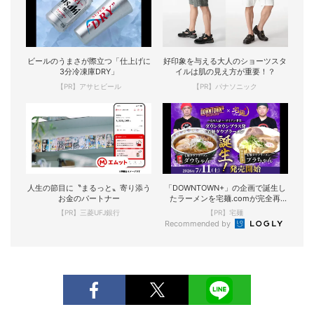
ビールのうまさが際立つ「仕上げに
好印象を与える大人のショーツスタ
3分冷凍庫DRY」
イルは肌の見え方が重要！？
【PR】アサヒビール
【PR】パナソニック
人生の節目に〝まるっと〟寄り添う
「DOWNTOWN+」の企画で誕生し
お金のパートナー
たラーメンを宅麺.comが完全再
現！
【PR】三菱UFJ銀行
【PR】宅麺
Recommended by