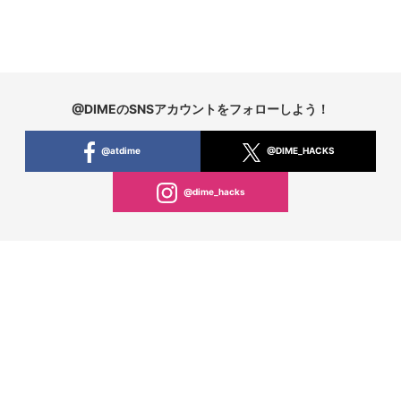
@DIMEのSNSアカウントをフォローしよう！
@atdime
@DIME_HACKS
@dime_hacks