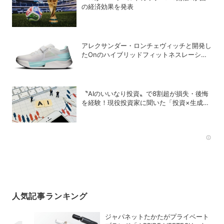
の経済効果を発表
アレクサンダー・ロンチェヴィッチと開発し
たOnのハイブリッドフィットネスレーシン
グ専用シューズ「Cloud X Tempo Pro」
〝AIのいいなり投資〟で8割超が損失・後悔
を経験！現役投資家に聞いた「投資×生成
AI」の正解と不正解
Rec
人気記事ランキング
ジャパネットたかたがプライベート