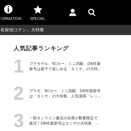
FORMATION
SPECIAL
「名探偵コナン」大特集
人気記事ランキング
プラモデル、RCカー、ミニ四駆、DIME最
新号は親子で楽しめる「タミヤ」の大特
集、豪華付録つき！
プラモ、RCカー、ミニ四駆、DIME最新号
は「タミヤ」の大特集、人気漫画「レッ
ツ＆ゴー!!」のスチールギアケース付き！
一部オンライン書店の在庫が数量限定で
復活！DIME最新号はタミヤの大特集、
「レッツ＆ゴー!!」コラボ付録つき！