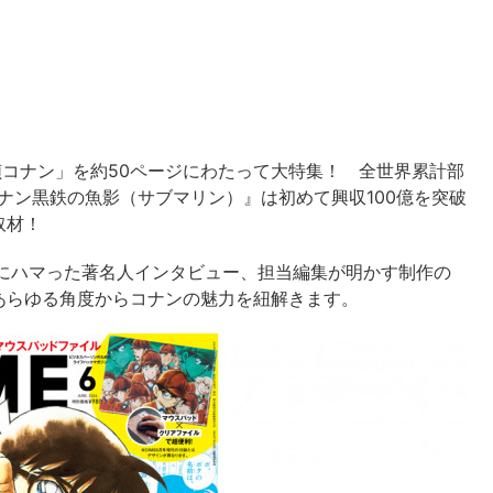
探偵コナン」を約50ページにわたって大特集！ 全世界累計部
コナン黒鉄の魚影（サブマリン）』は初めて興収100億を突破
取材！
沼にハマった著名人インタビュー、担当編集が明かす制作の
あらゆる角度からコナンの魅力を紐解きます。