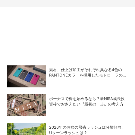
素材、仕上げ加工がそれぞれ異なる4色の
PANTONEカラーを採用したモトローラのエ
ントリースマホ「moto g37」
ボーナスで株を始めるなら？新NISA成長投
資枠でおさえたい〝最初の一歩〟の考え方
2026年のお盆の帰省ラッシュは分散傾向、
Uターンラッシュは？