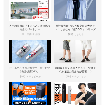
人生の節目に〝まるっと〟寄り添う
累計販売数1700万枚突破の大ヒッ
お金のパートナー
ト！しまむら『超COOL』シリーズ
【PR】三菱UFJ銀行
【PR】しまむら
ビールのうまさが際立つ「仕上げに
好印象を与える大人のショーツスタ
3分冷凍庫DRY」
イルは肌の見え方が重要！？
【PR】アサヒビール
【PR】パナソニック