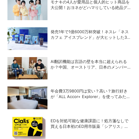
モナキの4人が愛用品と個人的ヒット商品を
大公開！おヨネがどハマりしている絶品グル
メって？
発売1年で1億6000万杯突破！ネスレ「ネス
カフェ アイスブレンド」が大ヒットした3つ
の理由
AI翻訳機能は言語の壁を本当に超えられる
か？中国、オーストリア、日本のメンバーで
実践！
年会費3万9800円は安い？高い？旅行好き
が「ALL Accor+ Explorer」を使ってみたら
予想以上だった
EDを対処可能な健康課題に！処方箋なしで
買える日本初のED用市販薬「シアリス」が
登場