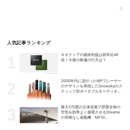
Rec
人気記事ランキング
キオクシアの最終利益は前年比46
倍！今後の株価の行方は？
2000年代に流行ったMPプレーヤー
のデザインを再現したSnowskyのス
ティック型ポータブルオーディオプ
レーヤー「ECHO NANO」
最大270度の立体送風で部屋全体の
空気を効率よく循環させるDreame
の羽根なし扇風機「MF10」