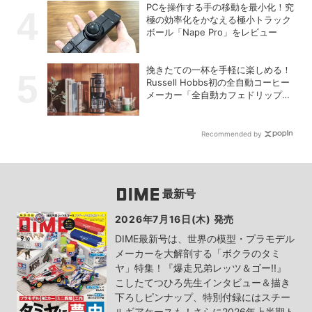
PCを操作する手の移動を最小化！究
極の効率化をかなえる極小トラック
ボール「Nape Pro」をレビュー
挽きたての一杯を手軽に楽しめる！
Russell Hobbs初の全自動コーヒー
メーカー「全自動カフェドリップ」
が登場
Recommended by
最新号
2026年7月16日(木) 発売
DIME最新号は、世界の模型・プラモデル
メーカーを大解剖する「ボクラのタミ
ヤ」特集！『爆走兄弟レッツ＆ゴー!!』
こしたてつひろ先生インタビュー＆描き
下ろしピンナップ、特別付録にはスチー
ルギアケースも！さらに2026年上半期ト