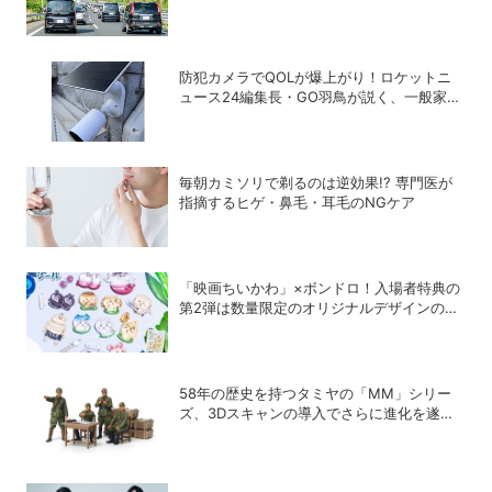
防犯カメラでQOLが爆上がり！ロケットニ
ュース24編集長・GO羽鳥が説く、一般家庭
こそ「防犯カメラ」をつけるべき理由
毎朝カミソリで剃るのは逆効果!? 専門医が
指摘するヒゲ・鼻毛・耳毛のNGケア
「映画ちいかわ」×ボンドロ！入場者特典の
第2弾は数量限定のオリジナルデザインのボ
ンドロに
58年の歴史を持つタミヤの「MM」シリー
ズ、3Dスキャンの導入でさらに進化を遂げ
ていた！