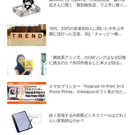
絵さんに聞く「個別株投資」で上手に稼ぐヒ
ント
10代、20代の若者600人に聞いた今年上半
期に流行った言葉、3位「チャッピー構
文」、2位「メロい」、1位は？
「燃焼系アミノ式」のCMソングはなぜ記憶
に残るのか？作詞作曲をした本人が語る
「歌」の強さと、新たなキャラクターIPプロ
ジェクト
スマホプリンター『Polaroid Hi-Print 3×3
Photo Printe』やAmazonギフト券が当た
る！プレゼントキャンペーンがスタート【8
月26日締切】
続々登場するAI搭載ビジネスツールはどれく
らい実用的なのか？