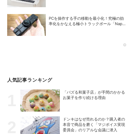
い方
PCを操作する手の移動を最小化！究極の効
率化をかなえる極小トラックボール「Nape
Pro」をレビュー
Rec
人気記事ランキング
「バズる和菓子店」が手間のかかる
お菓子を作り続ける理由
ドンキはなぜ売れるのか？購入者の
本音で商品を磨く「マジボイス実現
委員会」のリアルな会議に潜入