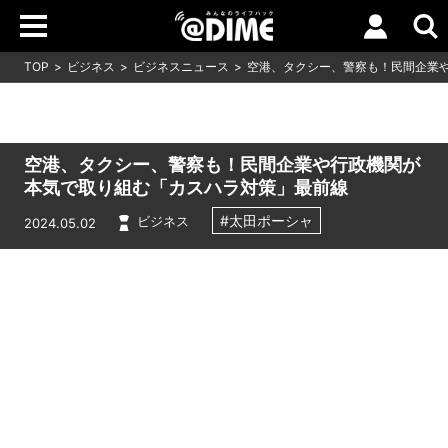
TOP
ビジネス
ビジネスニュース
空港、タクシー、警察も！民間企業
空港、タクシー、警察も！民間企業や行政機関が
本気で取り組む「カスハラ対策」最前線
#太田ポーシャ
ビジネス
2024.05.02
Loaded
:
8.18%
/
Unmute