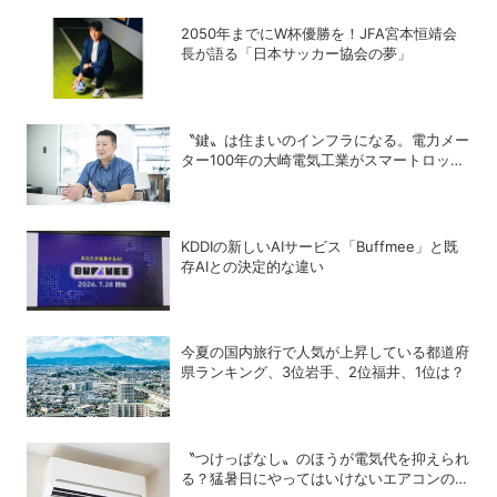
2050年までにW杯優勝を！JFA宮本恒靖会
長が語る「日本サッカー協会の夢」
〝鍵〟は住まいのインフラになる。電力メー
ター100年の大崎電気工業がスマートロック
「OPELO II」で目指すスマートシティと
は？
KDDIの新しいAIサービス「Buffmee」と既
存AIとの決定的な違い
今夏の国内旅行で人気が上昇している都道府
県ランキング、3位岩手、2位福井、1位は？
〝つけっぱなし〟のほうが電気代を抑えられ
る？猛暑日にやってはいけないエアコンの使