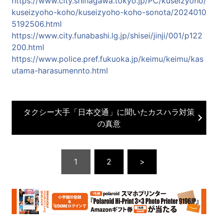
https://www.city.shinagawa.tokyo.jp/PC/kuseizyoho/
kuseizyoho-koho/kuseizyoho-koho-sonota/2024010
5192506.html
https://www.city.funabashi.lg.jp/shisei/jinji/001/p122
200.html
https://www.police.pref.fukuoka.jp/keimu/keimu/kas
utama-harasumennto.html
タクシー大手「日本交通」に聞いたカスハラ対策
の真意
1
2
>