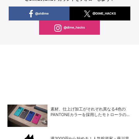
@atdime
@DIME_HACKS
@dime_hacks
素材、仕上げ加工がそれぞれ異なる4色の
PANTONEカラーを採用したモトローラのエ
ントリースマホ「moto g37」
週3000円から始める！人気投資家・藤川里