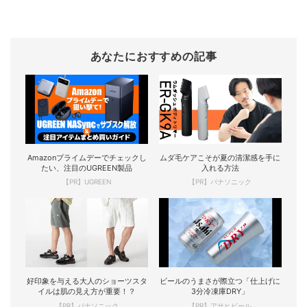
あなたにおすすめの記事
Amazonプライムデーでチェックし
ムダ毛ケアこそが夏の清潔感を手に
たい、注目のUGREEN製品
入れる方法
【PR】UGREEN
【PR】パナソニック
好印象を与える大人のショーツスタ
ビールのうまさが際立つ「仕上げに
イルは肌の見え方が重要！？
3分冷凍庫DRY」
【PR】パナソニック
【PR】アサヒビール