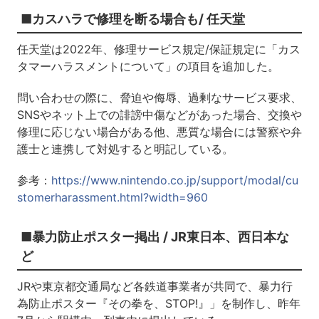
■カスハラで修理を断る場合も/ 任天堂
任天堂は2022年、修理サービス規定/保証規定に「カス
タマーハラスメントについて」の項目を追加した。
問い合わせの際に、脅迫や侮辱、過剰なサービス要求、
SNSやネット上での誹謗中傷などがあった場合、交換や
修理に応じない場合がある他、悪質な場合には警察や弁
護士と連携して対処すると明記している。
参考：
https://www.nintendo.co.jp/support/modal/cu
stomerharassment.html?width=960
■暴力防止ポスター掲出 / JR東日本、西日本な
ど
JRや東京都交通局など各鉄道事業者が共同で、暴力行
為防止ポスター『その拳を、STOP!』」を制作し、昨年