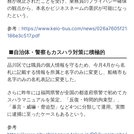
務が廃止されたことを受け、乗務員のプライバシー確保
の観点から、本名かビジネスネームの選択が可能になっ
たという。
参考：
https://www.keio-bus.com/news/026a7605f21
186e3c517.pdf
■自治体・警察もカスハラ対策に積極的
品川区では職員の個人情報を守るため、今月4月から名
札に記載する情報を所属と名字のみに変更し、船橋市も
名字のみの名札表記に変更した。
さらに昨年には福岡県警が全国の都道府県警で初めてカ
スハラマニュアルを策定。「反復・時間的拘束型」、
「暴言・威嚇・脅迫型」など4つに分類して運用。実際
に逮捕に至ったケースもあるという。
参考