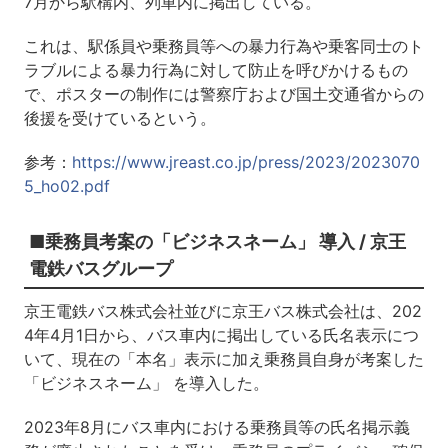
7月から駅構内、列車内に掲出している。
これは、駅係員や乗務員等への暴力行為や乗客同士のト
ラブルによる暴力行為に対して防止を呼びかけるもの
で、ポスターの制作には警察庁および国土交通省からの
後援を受けているという。
参考：
https://www.jreast.co.jp/press/2023/2023070
5_ho02.pdf
■乗務員考案の「ビジネスネーム」 導入 / 京王
電鉄バスグループ
京王電鉄バス株式会社並びに京王バス株式会社は、202
4年4月1日から、バス車内に掲出している氏名表示につ
いて、現在の「本名」表示に加え乗務員自身が考案した
「ビジネスネーム」 を導入した。
2023年8月にバス車内における乗務員等の氏名掲示義