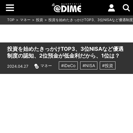
TOP
マネー
投資
投資を始めたきっかけTOP3、3位NISAなど優遇制
投資を始めたきっかけTOP3、3位NISAなど優遇
制度の認知、2位預金が低金利だから、1位は？
#iDeCo
#NISA
#投資
マネー
2024.04.27
Loaded
:
9.93%
/
Unmute