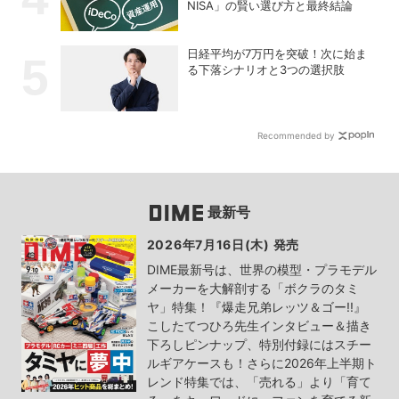
NISA」の賢い選び方と最終結論
日経平均が7万円を突破！次に始ま
る下落シナリオと3つの選択肢
Recommended by
最新号
2026年7月16日(木) 発売
DIME最新号は、世界の模型・プラモデル
メーカーを大解剖する「ボクラのタミ
ヤ」特集！『爆走兄弟レッツ＆ゴー!!』
こしたてつひろ先生インタビュー＆描き
下ろしピンナップ、特別付録にはスチー
ルギアケースも！さらに2026年上半期ト
レンド特集では、「売れる」より「育て