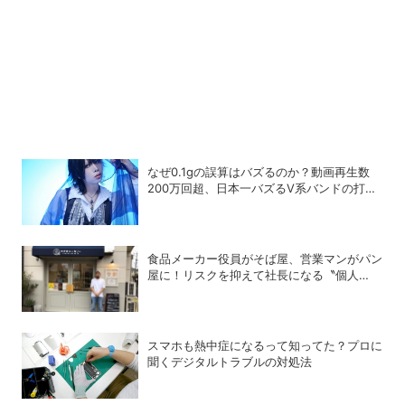
なぜ0.1gの誤算はバズるのか？動画再生数
200万回超、日本一バズるV系バンドの打算
的戦略
食品メーカー役員がそば屋、営業マンがパン
屋に！リスクを抑えて社長になる〝個人
M&A〟成功の秘策
スマホも熱中症になるって知ってた？プロに
聞くデジタルトラブルの対処法