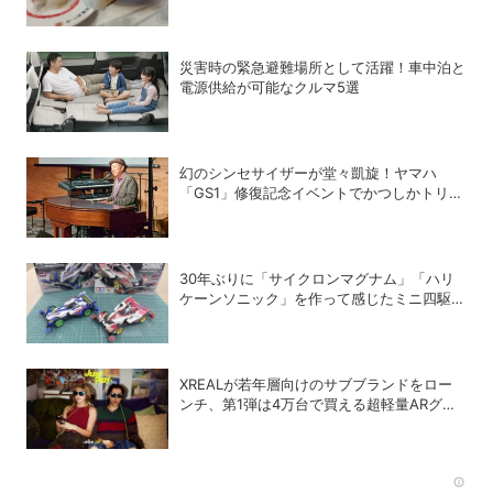
こう攻略する！
災害時の緊急避難場所として活躍！車中泊と
電源供給が可能なクルマ5選
幻のシンセサイザーが堂々凱旋！ヤマハ
「GS1」修復記念イベントでかつしかトリオ
の向谷実さんが胸熱トーク
30年ぶりに「サイクロンマグナム」「ハリ
ケーンソニック」を作って感じたミニ四駆の
魅力
XREALが若年層向けのサブブランドをロー
ンチ、第1弾は4万台で買える超軽量ARグラ
ス「xbx a01＋」
Rec