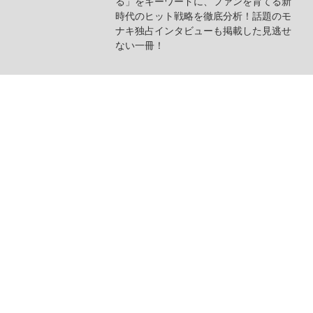
る」をキーワードに、ファンを育てる新
時代のヒット戦略を徹底分析！話題のモ
ナキ独占インタビューも掲載した見逃せ
ない一冊！