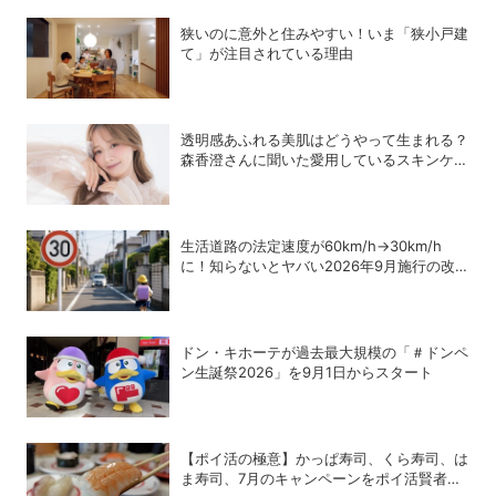
狭いのに意外と住みやすい！いま「狭小戸建
て」が注目されている理由
透明感あふれる美肌はどうやって生まれる？
森香澄さんに聞いた愛用しているスキンケア
8選
生活道路の法定速度が60km/h→30km/h
に！知らないとヤバい2026年9月施行の改
正内容を弁護士が解説
ドン・キホーテが過去最大規模の「＃ドンペ
ン生誕祭2026」を9月1日からスタート
【ポイ活の極意】かっぱ寿司、くら寿司、は
ま寿司、7月のキャンペーンをポイ活賢者は