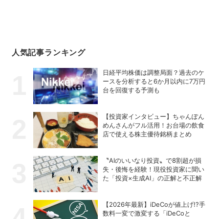
人気記事ランキング
日経平均株価は調整局面？過去のケ
ースを分析すると6か月以内に7万円
台を回復する予測も
【投資家インタビュー】ちゃんぽん
めんさんがフル活用！お台場の飲食
店で使える株主優待銘柄まとめ
〝AIのいいなり投資〟で8割超が損
失・後悔を経験！現役投資家に聞い
た「投資×生成AI」の正解と不正解
【2026年最新】iDeCoが値上げ!?手
数料一変で激変する「iDeCoと