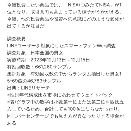
今後投資したい商品では、「NISA/つみたてNISA」が1
位となり、取引意向も高まっている様子がうかがえる。
今後、他の投資商品や投資への意識にどのような変化が
出てくるか注目だ。
調査概要
LINEユーザーを対象にしたスマートフォンWeb調査
調査対象：日本全国の男女
実施時期：2023年12月13日～12月15日
有効回収数：661,260サンプル
集計対象：有効回収数の中からランダム抽出した男女1
5-69歳の46,783サンプル
出典：LINEリサーチ
※性別年代構成比を市場にあわせてウェイトバック
※表/グラフ中の数字は小数第一位または第二位を四捨五
入しているため、合計しても100％にならなかったり、
同じパーセンテージでも見え方が異なったりする場合が
ある