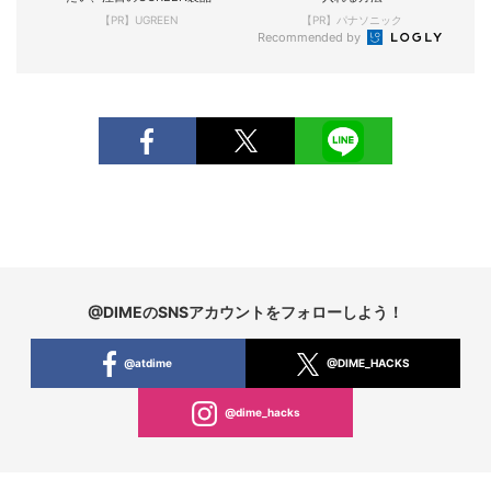
【PR】UGREEN
【PR】パナソニック
Recommended by
@DIMEのSNSアカウントをフォローしよう！
@atdime
@DIME_HACKS
@dime_hacks