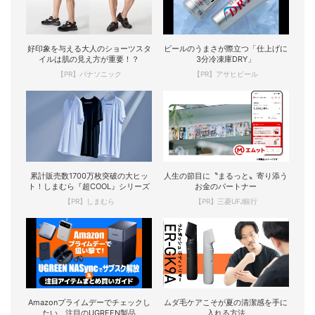
好印象を与える大人のショーツスタ
ビールのうまさが際立つ「仕上げに
イルは肌の見え方が重要！？
3分冷凍庫DRY」
【PR】パナソニック
【PR】アサヒビール
累計販売数1700万枚突破の大ヒッ
人生の節目に〝まるっと〟寄り添う
ト！しまむら『超COOL』シリーズ
お金のパートナー
【PR】しまむら
【PR】三菱UFJ銀行
Amazonプライムデーでチェックし
ムダ毛ケアこそが夏の清潔感を手に
たい、注目のUGREEN製品
入れる方法