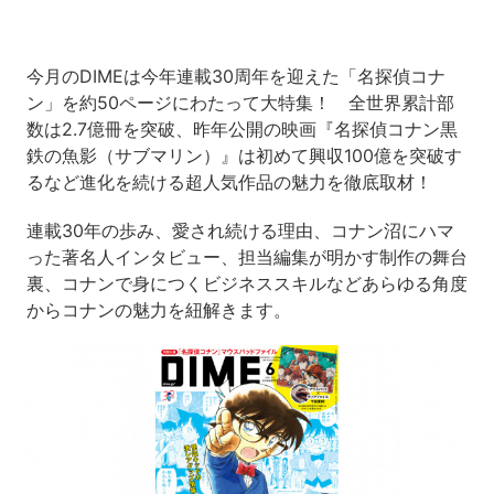
今月のDIMEは今年連載30周年を迎えた「名探偵コナ
ン」を約50ページにわたって大特集！ 全世界累計部
数は2.7億冊を突破、昨年公開の映画『名探偵コナン黒
鉄の魚影（サブマリン）』は初めて興収100億を突破す
るなど進化を続ける超人気作品の魅力を徹底取材！
連載30年の歩み、愛され続ける理由、コナン沼にハマ
った著名人インタビュー、担当編集が明かす制作の舞台
裏、コナンで身につくビジネススキルなどあらゆる角度
からコナンの魅力を紐解きます。