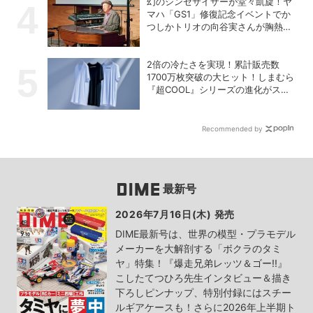
幻のシンセサイザーが堂々凱旋！ヤ
マハ「GS1」修復記念イベントでか
つしかトリオの向谷実さんが胸熱ト
ーク
2倍の冷たさを実現！累計販売数
1700万枚突破の大ヒット！しまむら
『超COOL』シリーズの進化がスゴ
い！【PR】
Recommended by
最新号
2026年7月16日(木) 発売
DIME最新号は、世界の模型・プラモデル
メーカーを大解剖する「ボクラのタミ
ヤ」特集！『爆走兄弟レッツ＆ゴー!!』
こしたてつひろ先生インタビュー＆描き
下ろしピンナップ、特別付録にはスチー
ルギアケースも！さらに2026年上半期ト