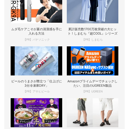
ムダ毛ケアこそが夏の清潔感を手に
累計販売数1700万枚突破の大ヒッ
入れる方法
ト！しまむら『超COOL』シリーズ
【PR】パナソニック
【PR】しまむら
ビールのうまさが際立つ「仕上げに
Amazonプライムデーでチェックし
3分冷凍庫DRY」
たい、注目のUGREEN製品
【PR】アサヒビール
【PR】UGREEN