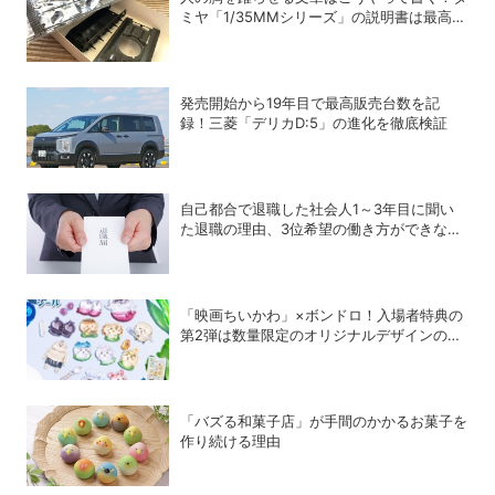
ミヤ「1/35MMシリーズ」の説明書は最高の
教科書だ
発売開始から19年目で最高販売台数を記
録！三菱「デリカD:5」の進化を徹底検証
自己都合で退職した社会人1～3年目に聞い
た退職の理由、3位希望の働き方ができな
い、2位能力や持ち味を発揮できない、1位
は？
「映画ちいかわ」×ボンドロ！入場者特典の
第2弾は数量限定のオリジナルデザインのボ
ンドロに
「バズる和菓子店」が手間のかかるお菓子を
作り続ける理由