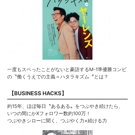
一度もスベったことがないと豪語するM-1準優勝コンビ
の〝働くうえでの主義＝ハタラキズム〞とは？
【BUSINESS HACKS】
約15年、ほぼ毎日〝あるある〟をつぶやき続けたら、
いつの間にかXフォロワー数約100万！
つぶやきシローに聞く、つぶやく力×続ける力