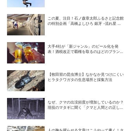
この夏、注目！石ノ森章太郎ふるさと記念館
の特別企画「高橋よしひろ 銀牙 -流れ星 銀-
の世界」展
大手4社が「新ジャンル」のビール化を発
表！酒税改正で覇権を取るのはどのブランド
か？
【牧田習の昆虫博士】なかなか見つけにくい
ヒラタクワガタの生息場所と採集方法
なぜ、クマの出没頻度が増加しているのか？
現役のマタギに聞く「クマと人間との正しい
付き合い方」
人の胸を躍らせる文章はこうやって書く！タ