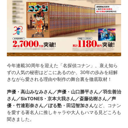
今年連載30周年を迎えた「名探偵コナン」、衰え知ら
ずの人気の秘密はどこにあるのか、30年の歩みを紐解
きながら愛される理由や制作の舞台裏を徹底取材！
声優・高山みなみさん／声優・山口勝平さん／羽生善治
さん／SixTONES・京本大我さん／斎藤佑樹さん／声
優・竹達彩奈さん／ぼる塾・田辺智加さん
など、コナン
を愛する著名人に推しキャラや大人もハマる見どころも
聞きました。