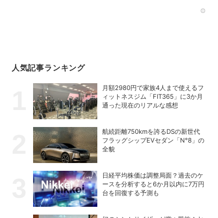
Rec
人気記事ランキング
月額2980円で家族4人まで使えるフ
ィットネスジム「FIT365」に3か月
通った現在のリアルな感想
航続距離750kmを誇るDSの新世代
フラッグシップEVセダン「N°8」の
全貌
日経平均株価は調整局面？過去のケ
ースを分析すると6か月以内に7万円
台を回復する予測も