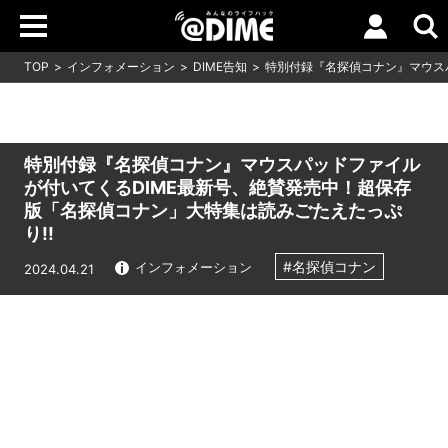
TOP
インフォメーション
DIME告知
特別付録『名探偵コナン』マウス
特別付録『名探偵コナン』マウスパッドファイル
が付いてくるDIME最新号、絶賛発売中！超保存
版「名探偵コナン」大特集は読みごたえたっぷ
り!!
#名探偵コナン
インフォメーション
2024.04.21
Loaded
:
5.45%
/
Unmute