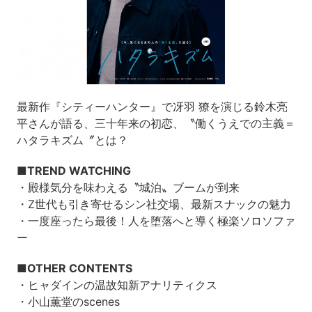
最新作『シティーハンター』で冴羽 獠を演じる鈴木亮
平さんが語る、三十年来の初恋、〝働くうえでの主義＝
ハタラキズム〞とは？
■TREND WATCHING
・殿様気分を味わえる〝城泊〟ブームが到来
・Z世代も引き寄せるシン社交場、最新スナックの魅力
・一度座ったら最後！人を堕落へと導く極楽ソロソファ
ー
■OTHER CONTENTS
・ヒャダインの温故知新アナリティクス
・小山薫堂のscenes