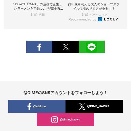
「DOWNTOWN+」の企画で誕生し
好印象を与える大人のショーツスタ
たラーメンを宅麺.comが完全再
イルは肌の見え方が重要！？
現！
【PR】宅麺
【PR】パナソニック
Recommended by
@DIMEのSNSアカウントをフォローしよう！
@atdime
@DIME_HACKS
@dime_hacks