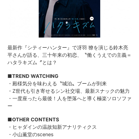
最新作『シティーハンター』で冴羽 獠を演じる鈴木亮
平さんが語る、三十年来の初恋、〝働くうえでの主義＝
ハタラキズム〞とは？
■TREND WATCHING
・殿様気分を味わえる〝城泊〟ブームが到来
・Z世代も引き寄せるシン社交場、最新スナックの魅力
・一度座ったら最後！人を堕落へと導く極楽ソロソファ
ー
■OTHER CONTENTS
・ヒャダインの温故知新アナリティクス
・小山薫堂のscenes