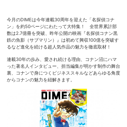
今月のDIMEは今年連載30周年を迎えた「名探偵コナ
ン」を約50ページにわたって大特集！ 全世界累計部
数は2.7億冊を突破、昨年公開の映画『名探偵コナン黒
鉄の魚影（サブマリン）』は初めて興収100億を突破す
るなど進化を続ける超人気作品の魅力を徹底取材！
連載30年の歩み、愛され続ける理由、コナン沼にハマ
った著名人インタビュー、担当編集が明かす制作の舞台
裏、コナンで身につくビジネススキルなどあらゆる角度
からコナンの魅力を紐解きます。