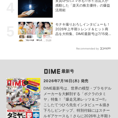
実質0円のスマホも!?ポイ活芸人が
感動した「楽天の株主優待」の爆益
活用術
モナキ撮りおろしインタビューも！
2026年上半期トレンド＆ヒット商
品を大特集、DIME最新号は7/15発
売！
Recommended by
最新号
2026年7月16日(木) 発売
DIME最新号は、世界の模型・プラモデル
メーカーを大解剖する「ボクラのタミ
ヤ」特集！『爆走兄弟レッツ＆ゴー!!』
こしたてつひろ先生インタビュー＆描き
下ろしピンナップ、特別付録にはスチー
ルギアケースも！さらに2026年上半期ト