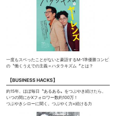
一度もスベったことがないと豪語するM-1準優勝コンビ
の〝働くうえでの主義＝ハタラキズム〞とは？
【BUSINESS HACKS】
約15年、ほぼ毎日〝あるある〟をつぶやき続けたら、
いつの間にかXフォロワー数約100万！
つぶやきシローに聞く、つぶやく力×続ける力