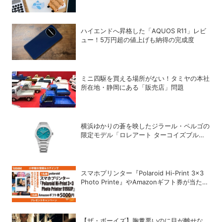
新トレンド
ハイエンドへ昇格した「AQUOS R11」レビ
ュー！5万円超の値上げも納得の完成度
ミニ四駆を買える場所がない！タミヤの本社
所在地・静岡にある「販売店」問題
横浜ゆかりの蒼を映したジラール・ペルゴの
限定モデル「ロレアート ターコイズブル
ー」
スマホプリンター『Polaroid Hi-Print 3×3
Photo Printe』やAmazonギフト券が当た
る！プレゼントキャンペーンがスタート【8
月26日締切】
【ザ・ボーイズ】胸糞悪いのに目が離せな