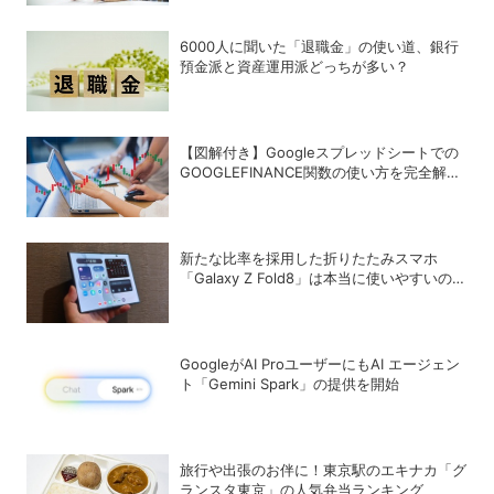
は？
6000人に聞いた「退職金」の使い道、銀行
預金派と資産運用派どっちが多い？
【図解付き】Googleスプレッドシートでの
GOOGLEFINANCE関数の使い方を完全解
説！株価や為替レートを自動取得する方法
新たな比率を採用した折りたたみスマホ
「Galaxy Z Fold8」は本当に使いやすいの
か？
GoogleがAI ProユーザーにもAI エージェン
ト「Gemini Spark」の提供を開始
旅行や出張のお伴に！東京駅のエキナカ「グ
ランスタ東京」の人気弁当ランキング