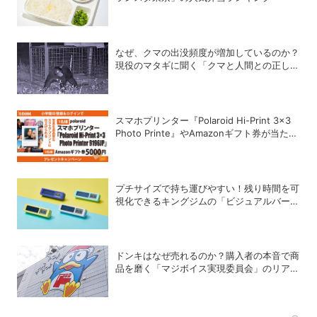
なぜ、クマの出没頻度が増加しているのか？
現役のマタギに聞く「クマと人間との正しい
付き合い方」
スマホプリンター『Polaroid Hi-Print 3×3
Photo Printe』やAmazonギフト券が当た
る！プレゼントキャンペーンがスタート【8
月26日締切】
プチサイズで持ち運びやすい！残り時間を可
視化できるキングジムの「ビジュアルバータ
イマー」
ドンキはなぜ売れるのか？購入者の本音で商
品を磨く「マジボイス実現委員会」のリアル
な会議に潜入