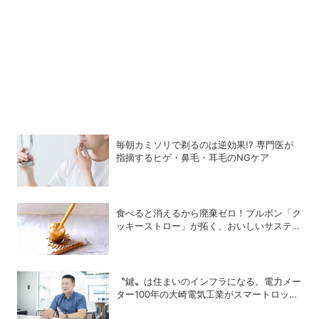
毎朝カミソリで剃るのは逆効果!? 専門医が
指摘するヒゲ・鼻毛・耳毛のNGケア
食べると消えるから廃棄ゼロ！ブルボン「ク
ッキーストロー」が拓く、おいしいサステナ
ビリティ
〝鍵〟は住まいのインフラになる。電力メー
ター100年の大崎電気工業がスマートロック
「OPELO II」で目指すスマートシティと