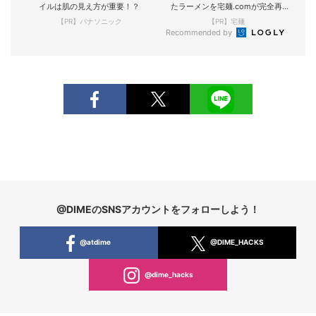
イルは肌の見え方が重要！？
たラーメンを宅麺.comが完全再
現！
【PR】パナソニック
【PR】宅麺
Recommended by
@DIMEのSNSアカウントをフォローしよう！
@atdime
@DIME_HACKS
@dime_hacks