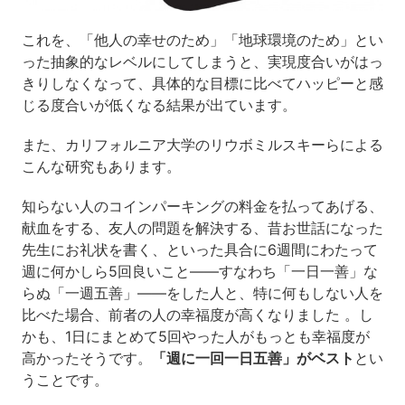
これを、「他人の幸せのため」「地球環境のため」とい
った抽象的なレベルにしてしまうと、実現度合いがはっ
きりしなくなって、具体的な目標に比べてハッピーと感
じる度合いが低くなる結果が出ています。
また、カリフォルニア大学のリウボミルスキーらによる
こんな研究もあります。
知らない人のコインパーキングの料金を払ってあげる、
献血をする、友人の問題を解決する、昔お世話になった
先生にお礼状を書く、といった具合に6週間にわたって
週に何かしら5回良いこと——すなわち「一日一善」な
らぬ「一週五善」——をした人と、特に何もしない人を
比べた場合、前者の人の幸福度が高くなりました 。し
かも、1日にまとめて5回やった人がもっとも幸福度が
高かったそうです。
「週に一回一日五善」がベスト
とい
うことです。