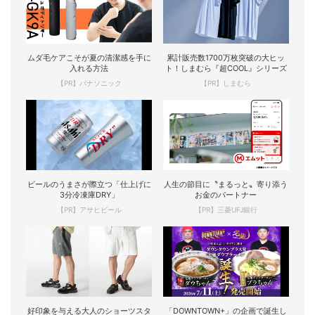
ムダ毛ケアこそが夏の清潔感を手に
累計販売数1700万枚突破の大ヒッ
入れる方法
ト！しまむら『超COOL』シリーズ
【PR】パナソニック
【PR】しまむら
ビールのうまさが際立つ「仕上げに
人生の節目に〝まるっと〟寄り添う
3分冷凍庫DRY」
お金のパートナー
【PR】アサヒビール
【PR】三菱UFJ銀行
好印象を与える大人のショーツスタ
「DOWNTOWN+」の企画で誕生し