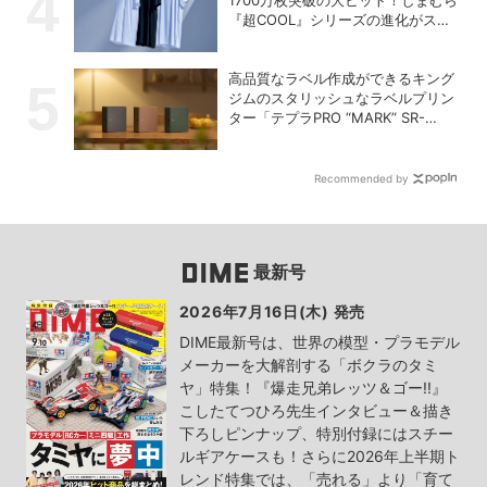
1700万枚突破の大ヒット！しまむら
『超COOL』シリーズの進化がスゴ
い！【PR】
高品質なラベル作成ができるキング
ジムのスタリッシュなラベルプリン
ター「テプラPRO “MARK” SR-
MK2」
Recommended by
最新号
2026年7月16日(木) 発売
DIME最新号は、世界の模型・プラモデル
メーカーを大解剖する「ボクラのタミ
ヤ」特集！『爆走兄弟レッツ＆ゴー!!』
こしたてつひろ先生インタビュー＆描き
下ろしピンナップ、特別付録にはスチー
ルギアケースも！さらに2026年上半期ト
レンド特集では、「売れる」より「育て