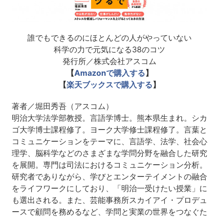
誰でもできるのにほとんどの人がやっていない
科学の力で元気になる38のコツ
発行所／株式会社アスコム
【
Amazonで購入する
】
【
楽天ブックスで購入する
】
著者／堀田秀吾（アスコム）
明治大学法学部教授。言語学博士。熊本県生まれ。シカ
ゴ大学博士課程修了。ヨーク大学修士課程修了。言葉と
コミュニケーションをテーマに、言語学、法学、社会心
理学、脳科学などのさまざまな学問分野を融合した研究
を展開。専門は司法におけるコミュニケーション分析。
研究者でありながら、学びとエンターテイメントの融合
をライフワークにしており、「明治一受けたい授業」に
も選出される。また、芸能事務所スカイアイ・プロデュ
ースで顧問を務めるなど、学問と実業の世界をつなぐた