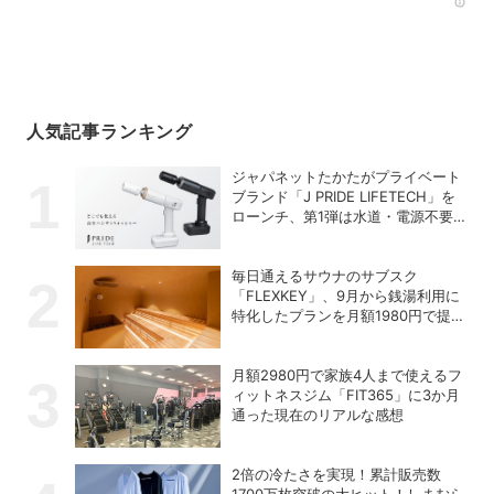
Rec
人気記事ランキング
ジャパネットたかたがプライベート
ブランド「J PRIDE LIFETECH」を
ローンチ、第1弾は水道・電源不要
の充電式高圧洗浄機
毎日通えるサウナのサブスク
「FLEXKEY」、9月から銭湯利用に
特化したプランを月額1980円で提供
開始
月額2980円で家族4人まで使えるフ
ィットネスジム「FIT365」に3か月
通った現在のリアルな感想
2倍の冷たさを実現！累計販売数