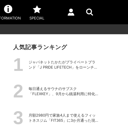
FORMATION
SPECIAL
人気記事ランキング
ジャパネットたかたがプライベートブラ
ンド「J PRIDE LIFETECH」をローンチ、
第1弾は水道・電源不要の充電式高圧洗浄
機
毎日通えるサウナのサブスク
「FLEXKEY」、9月から銭湯利用に特化し
たプランを月額1980円で提供開始
月額2980円で家族4人まで使えるフィッ
トネスジム「FIT365」に3か月通った現在
のリアルな感想