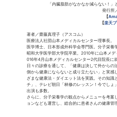
「内臓脂肪がなかなか減らない！」
発行所
【
Am
【
楽天ブ
著者／齋藤真理子（アスコム）
医療法人社団山本メディカルセンター理事長。
医学博士、日本形成外科学会専門医。分子栄養
昭和大学医学部大学院卒業。2010年に山本メ
016年4月山本メディカルセンター2代目院長に
日々の診療を通して、「健康は決して外からの
側から健康にならないと成り立たない」と実感
ざまな健康法・ダイエット法を実践。その知識と
チ」、テレビ朝日「林修のレッスン！今でしょ」
出演も多数。
さらに、分子栄養学の観点からメニューを考案
ョンなども運営し、総合的に患者さんの健康管