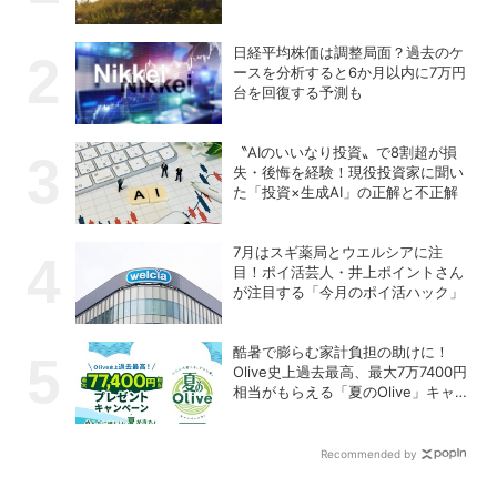
日経平均株価は調整局面？過去のケ
ースを分析すると6か月以内に7万円
台を回復する予測も
〝AIのいいなり投資〟で8割超が損
失・後悔を経験！現役投資家に聞い
た「投資×生成AI」の正解と不正解
7月はスギ薬局とウエルシアに注
目！ポイ活芸人・井上ポイントさん
が注目する「今月のポイ活ハック」
酷暑で膨らむ家計負担の助けに！
Olive史上過去最高、最大7万7400円
相当がもらえる「夏のOlive」キャン
ペーンを開催
Recommended by