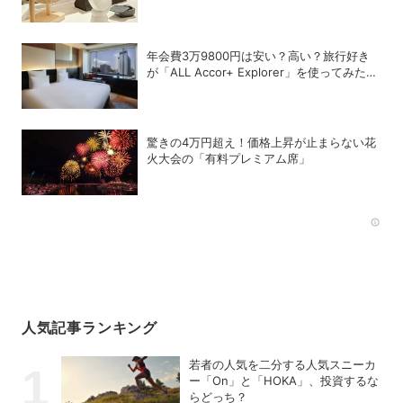
年会費3万9800円は安い？高い？旅行好き
が「ALL Accor+ Explorer」を使ってみたら
予想以上だった
驚きの4万円超え！価格上昇が止まらない花
火大会の「有料プレミアム席」
Rec
人気記事ランキング
若者の人気を二分する人気スニーカ
ー「On」と「HOKA」、投資するな
らどっち？