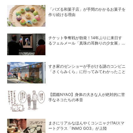
「バズる和菓子店」が手間のかかるお菓子を
作り続ける理由
チケット争奪戦が勃発！14年ぶりに来日す
るフェルメール「真珠の耳飾りの少女展」の
魔力
すき家のゼンショーが手がける謎のコンビニ
「さくらみくら」に行ってみてわかったこと
【図鑑NYAO】身体の大きな人が絶対的に苦
手なネコたちの本音
まさにリアルなほんやくコンニャク!?AIスマ
ートグラス「INMO GO3」が上陸