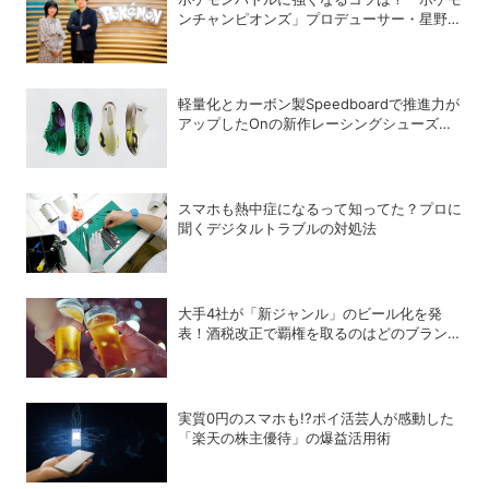
ンチャンピオンズ」プロデューサー・星野正
昭と女流棋士・香川愛生の特別対談が実現！
軽量化とカーボン製Speedboardで推進力が
アップしたOnの新作レーシングシューズ
「Cloudboom Strike 2」
スマホも熱中症になるって知ってた？プロに
聞くデジタルトラブルの対処法
大手4社が「新ジャンル」のビール化を発
表！酒税改正で覇権を取るのはどのブランド
か？
実質0円のスマホも!?ポイ活芸人が感動した
「楽天の株主優待」の爆益活用術