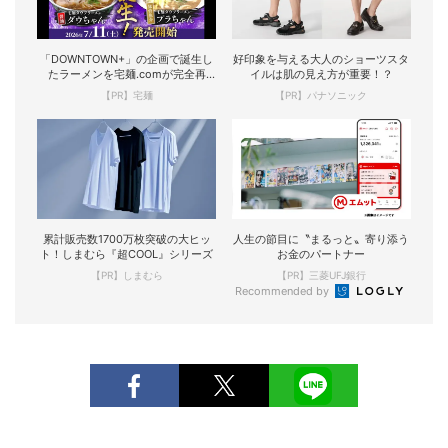
「DOWNTOWN+」の企画で誕生し
好印象を与える大人のショーツスタ
たラーメンを宅麺.comが完全再
イルは肌の見え方が重要！？
現！
【PR】宅麺
【PR】パナソニック
累計販売数1700万枚突破の大ヒッ
人生の節目に〝まるっと〟寄り添う
ト！しまむら『超COOL』シリーズ
お金のパートナー
【PR】しまむら
【PR】三菱UFJ銀行
Recommended by