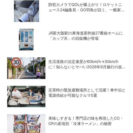
防犯カメラでQOLが爆上がり！ロケットニ
ュース24編集長・GO羽鳥が説く、一般家庭
こそ「防犯カメラ」をつけるべき理由
JR新大阪駅の東海道新幹線27番線ホームに
「カップ氷」の自販機が登場
生活道路の法定速度が60km/h→30km/h
に！知らないとヤバい2026年9月施行の改
正内容を弁護士が解説
災害時の緊急避難場所として活躍！車中泊と
電源供給が可能なクルマ5選
美味しすぎる！専門店の味を再現したCO・
OPの産地別「冷凍ラーメン」の秘密