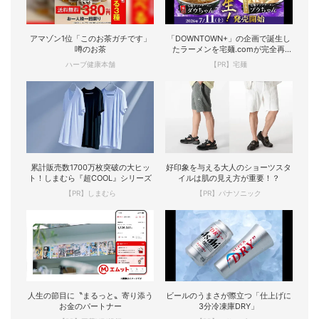
アマゾン1位「このお茶ガチです」
「DOWNTOWN+」の企画で誕生し
噂のお茶
たラーメンを宅麺.comが完全再
現！
ハーブ健康本舗
【PR】宅麺
累計販売数1700万枚突破の大ヒッ
好印象を与える大人のショーツスタ
ト！しまむら『超COOL』シリーズ
イルは肌の見え方が重要！？
【PR】しまむら
【PR】パナソニック
人生の節目に〝まるっと〟寄り添う
ビールのうまさが際立つ「仕上げに
お金のパートナー
3分冷凍庫DRY」