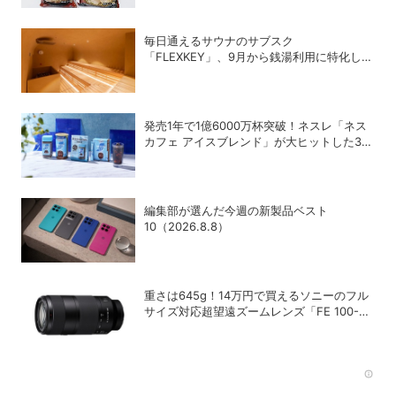
毎日通えるサウナのサブスク
「FLEXKEY」、9月から銭湯利用に特化した
プランを月額1980円で提供開始
発売1年で1億6000万杯突破！ネスレ「ネス
カフェ アイスブレンド」が大ヒットした3つ
の理由
編集部が選んだ今週の新製品ベスト
10（2026.8.8）
重さは645g！14万円で買えるソニーのフル
サイズ対応超望遠ズームレンズ「FE 100-
400mm F5.6-8 OSS」
Rec