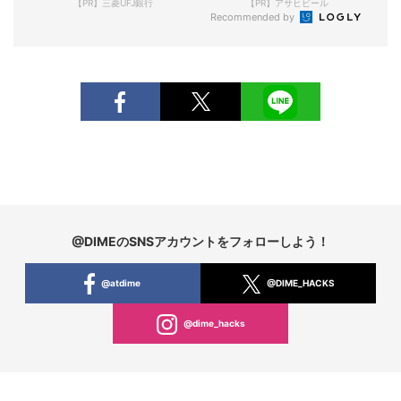
【PR】三菱UFJ銀行
【PR】アサヒビール
Recommended by
@DIMEのSNSアカウントをフォローしよう！
@atdime
@DIME_HACKS
@dime_hacks