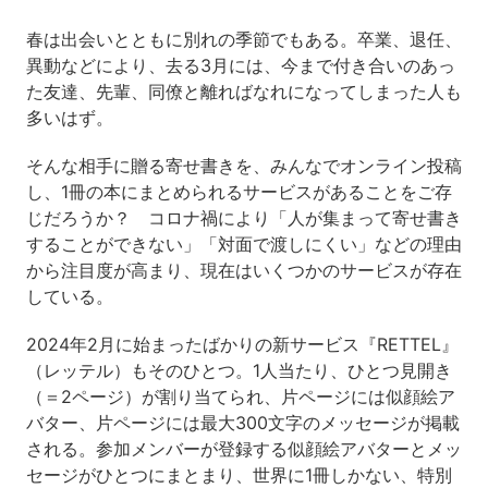
春は出会いとともに別れの季節でもある。卒業、退任、
異動などにより、去る3月には、今まで付き合いのあっ
た友達、先輩、同僚と離ればなれになってしまった人も
多いはず。
そんな相手に贈る寄せ書きを、みんなでオンライン投稿
し、1冊の本にまとめられるサービスがあることをご存
じだろうか？ コロナ禍により「人が集まって寄せ書き
することができない」「対面で渡しにくい」などの理由
から注目度が高まり、現在はいくつかのサービスが存在
している。
2024年2月に始まったばかりの新サービス『RETTEL』
（レッテル）もそのひとつ。1人当たり、ひとつ見開き
（＝2ページ）が割り当てられ、片ページには似顔絵ア
バター、片ページには最大300文字のメッセージが掲載
される。参加メンバーが登録する似顔絵アバターとメッ
セージがひとつにまとまり、世界に1冊しかない、特別