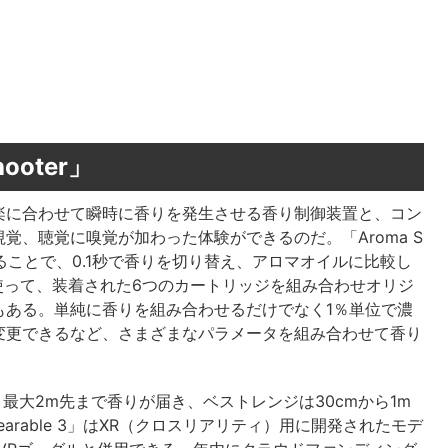
ooter」
楽に合わせて瞬時に香りを発生させる香り制御装置と、コン
覚、聴覚に嗅覚が加わった体験ができるのだ。「Aroma S
することで、0.1秒で香りを切り替え、アロマオイルに比較し
使って、装着された6つのカートリッジを組み合わせオリジ
もある。単純に香りを組み合わせるだけでなく1％単位で濃
変更できるなど、さまざまなパラメータを組み合わせて香り
0cm、最大2m先まで香りが届き、ベストレンジは30cmから1m
 Wearable 3」はXR（クロスリアリティ）用に開発されたモデ