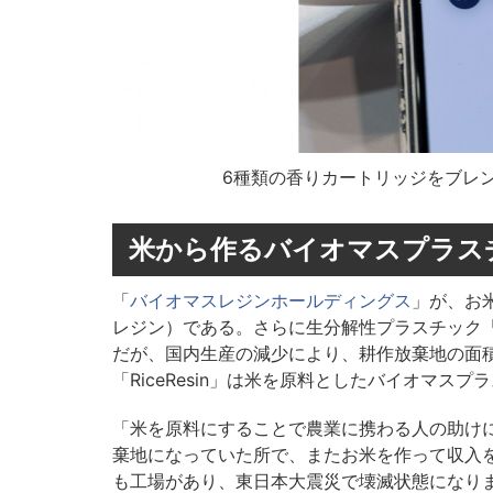
6種類の香りカートリッジをブレ
米から作るバイオマスプラスチッ
「
バイオマスレジンホールディングス
」が、お米
レジン）である。さらに生分解性プラスチック「
だが、国内生産の減少により、耕作放棄地の面
「RiceResin」は米を原料としたバイオマ
「米を原料にすることで農業に携わる人の助け
棄地になっていた所で、またお米を作って収入
も工場があり、東日本大震災で壊滅状態になり