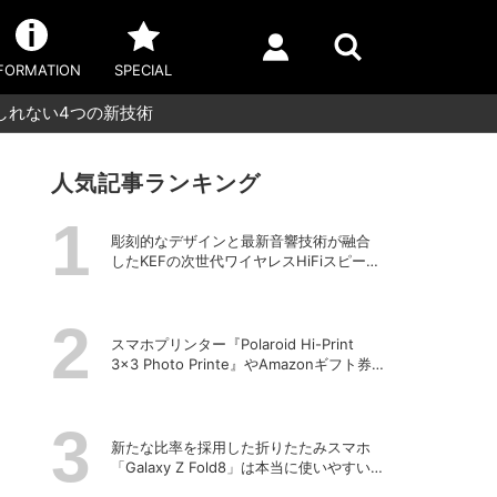
FORMATION
SPECIAL
かもしれない4つの新技術
人気記事ランキング
彫刻的なデザインと最新音響技術が融合
したKEFの次世代ワイヤレスHiFiスピーカ
ー「LS LUXE」
スマホプリンター『Polaroid Hi-Print
3×3 Photo Printe』やAmazonギフト券
が当たる！プレゼントキャンペーンがス
タート【8月26日締切】
新たな比率を採用した折りたたみスマホ
「Galaxy Z Fold8」は本当に使いやすい
のか？