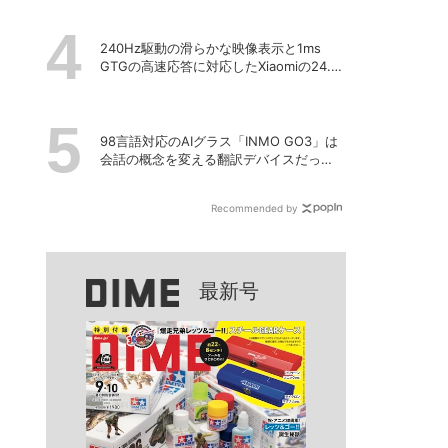
240Hz駆動の滑らかな映像表示と1ms
GTGの高速応答に対応したXiaomiの24.5
型ゲーミングモニター「G25i 2026」
98言語対応のAIグラス「INMO GO3」は
会話の概念を変える翻訳デバイスだっ
た！
Recommended by
最新号