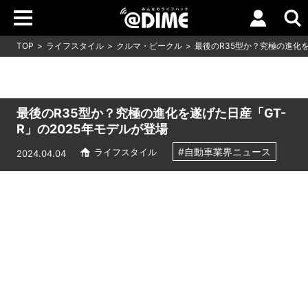
TOP
ライフスタイル
クルマ・ビークル
最後のR35型か？究極の進化を
最後のR35型か？究極の進化を遂げた日産「GT-
R」の2025年モデルが登場
#自動車業界ニュース
ライフスタイル
2024.04.04
Loaded
:
7.59%
/
Unmute