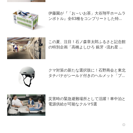
伊藤園が『「お～いお茶」大谷翔平ホームラ
ンボトル』全63種をコンプリートした特別
ボックスを数量限定で販売
この夏、注目！石ノ森章太郎ふるさと記念館
の特別企画「高橋よしひろ 銀牙 -流れ星 銀-
の世界」展
クマ対策の新たな選択肢に！石野商会と東北
タチバナがシールド付きのヘルメット「プロ
テクト・ライト」を開発
災害時の緊急避難場所として活躍！車中泊と
電源供給が可能なクルマ5選
Rec