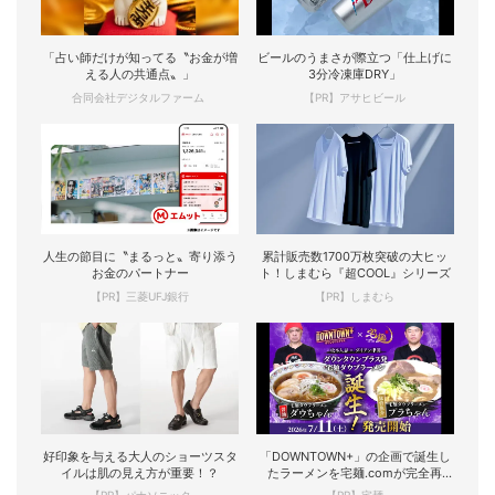
「占い師だけが知ってる〝お金が増
ビールのうまさが際立つ「仕上げに
える人の共通点〟」
3分冷凍庫DRY」
合同会社デジタルファーム
【PR】アサヒビール
人生の節目に〝まるっと〟寄り添う
累計販売数1700万枚突破の大ヒッ
お金のパートナー
ト！しまむら『超COOL』シリーズ
【PR】三菱UFJ銀行
【PR】しまむら
好印象を与える大人のショーツスタ
「DOWNTOWN+」の企画で誕生し
イルは肌の見え方が重要！？
たラーメンを宅麺.comが完全再
現！