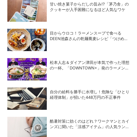
甘い焼き菓子からだしの旨み!?「茅乃舎」の
クッキーが入手困難になるほど人気なワケ
目からウロコ！ラーメンスープで食べる
DEEN池森さんの乾麺蕎麦レシピ「つけめん
風つけそば」が激うまだった
松本人志＆ダイアン津田が本気で作った理想
の一杯。「DOWNTOWN+」発のラーメンを
宅麺.comが完全再現！【PR】
自分の給料を勝手に水増し！危険な「ひとり
経理体制」が招いた448万円の不正事件
酷暑対策に効くのはどれ？ワークマンとカイ
ンズに聞いた「涼感アイテム」の人気ランキ
ング