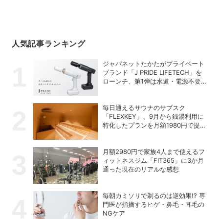
人気記事ランキング
ジャパネットたかたがプライベート
ブランド「J PRIDE LIFETECH」を
ローンチ、第1弾は水道・電源不要
の充電式高圧洗浄機
毎日通えるサウナのサブスク
「FLEXKEY」、9月から銭湯利用に
特化したプランを月額1980円で提供
開始
月額2980円で家族4人まで使えるフ
ィットネスジム「FIT365」に3か月
通った現在のリアルな感想
毎朝カミソリで剃るのは逆効果!? 専
門医が指摘するヒゲ・鼻毛・耳毛の
NGケア