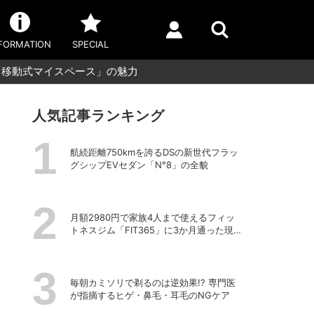
FORMATION
SPECIAL
「移動式マイスペース」の魅力
人気記事ランキング
航続距離750kmを誇るDSの新世代フラッ
グシップEVセダン「N°8」の全貌
月額2980円で家族4人まで使えるフィッ
トネスジム「FIT365」に3か月通った現在
のリアルな感想
毎朝カミソリで剃るのは逆効果!? 専門医
が指摘するヒゲ・鼻毛・耳毛のNGケア