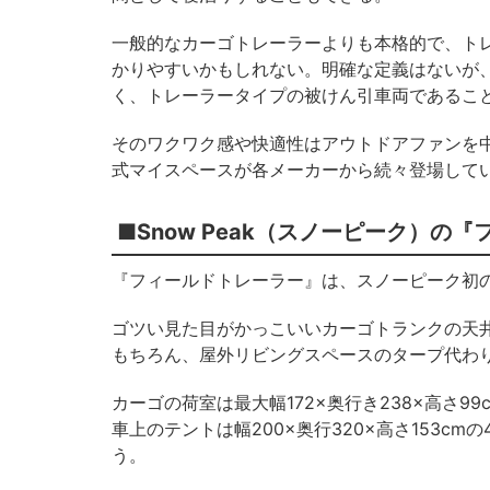
一般的なカーゴトレーラーよりも本格的で、ト
かりやすいかもしれない。明確な定義はないが
く、トレーラータイプの被けん引車両であるこ
そのワクワク感や快適性はアウトドアファンを
式マイスペースが各メーカーから続々登場して
■Snow Peak（スノーピーク）の
『フィールドトレーラー』は、スノーピーク初
ゴツい見た目がかっこいいカーゴトランクの天
もちろん、屋外リビングスペースのタープ代わ
カーゴの荷室は最大幅172×奥行き238×高さ
車上のテントは幅200×奥行320×高さ153
う。