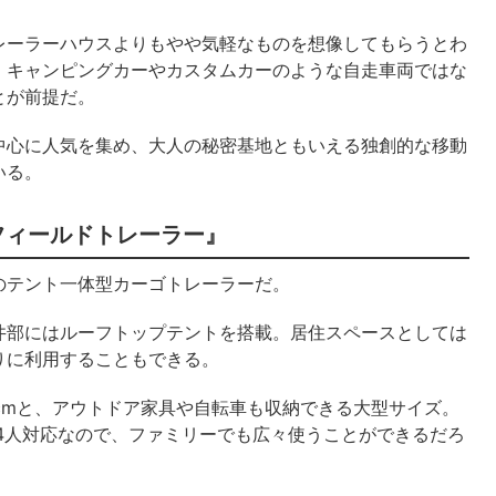
レーラーハウスよりもやや気軽なものを想像してもらうとわ
、キャンピングカーやカスタムカーのような自走車両ではな
とが前提だ。
中心に人気を集め、大人の秘密基地ともいえる独創的な移動
いる。
『フィールドトレーラー』
のテント一体型カーゴトレーラーだ。
井部にはルーフトップテントを搭載。居住スペースとしては
りに利用することもできる。
99cmと、アウトドア家具や自転車も収納できる大型サイズ。
cmの4人対応なので、ファミリーでも広々使うことができるだろ