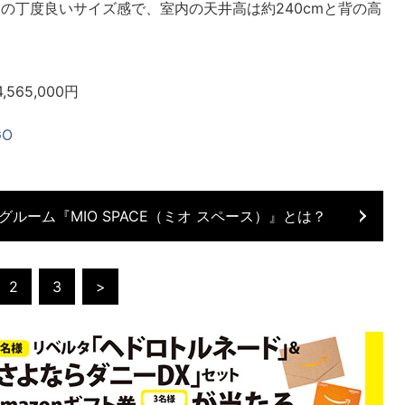
4畳）の丁度良いサイズ感で、室内の天井高は約240cmと背の高
565,000円
GO
グルーム『MIO SPACE（ミオ スペース）』とは？
2
3
>