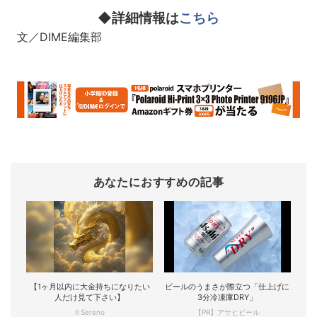
◆詳細情報は
こちら
文／DIME編集部
あなたにおすすめの記事
【1ヶ月以内に大金持ちになりたい
ビールのうまさが際立つ「仕上げに
人だけ見て下さい】
3分冷凍庫DRY」
Il Sereno
【PR】アサヒビール