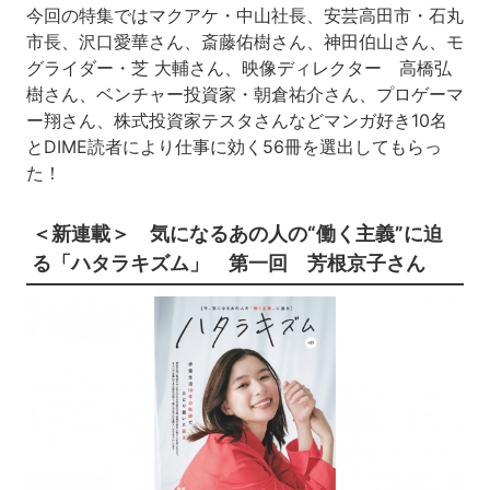
今回の特集ではマクアケ・中山社長、安芸高田市・石丸
市長、沢口愛華さん、
斎藤佑樹さん、神田伯山さん、モ
グライダー・芝 大輔さん、
映像ディレクター 高橋弘
樹さん、ベンチャー投資家・朝倉祐介さん、
プロゲーマ
ー翔さん、株式投資家テスタさんなどマンガ好き10名
と
DIME読者により仕事に効く56冊を選出してもらっ
た！
＜新連載＞ 気になるあの人の“働く主義”に迫
る「
ハタラキズム」 第一回 芳根京子さん