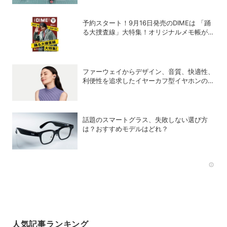
予約スタート！9月16日発売のDIMEは 「踊
る大捜査線」大特集！オリジナルメモ帳が特
別付録に！
ファーウェイからデザイン、音質、快適性、
利便性を追求したイヤーカフ型イヤホンのフ
ラッグシップモデル「HUAWEI FreeClip 2
S」が登場
話題のスマートグラス、失敗しない選び方
は？おすすめモデルはどれ？
Rec
人気記事ランキング