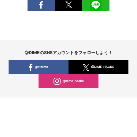
@DIMEのSNSアカウントをフォローしよう！
@atdime
@DIME_HACKS
@dime_hacks