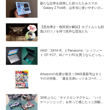
新たな比率を採用した折りたたみスマホ
「Galaxy Z Fold8」は本当に使いやすいの
か？
【昆虫博士・牧田習が解説】カブトムシも顔
負けのツノを持つ意外な昆虫たち
VAIO「SX14-R」とPanasonic「レッツノー
ト CF-FC7」AIノートPCを買うならどっち
が正解？
Amazonの在庫が復活！DIME最新号はタミ
ヤの大特集、「爆走兄弟レッツ＆ゴー!!」の
スペシャルな付録つき！
30年ぶりに「サイクロンマグナム」「ハリ
ケーンソニック」を作って感じたミニ四駆の
魅力