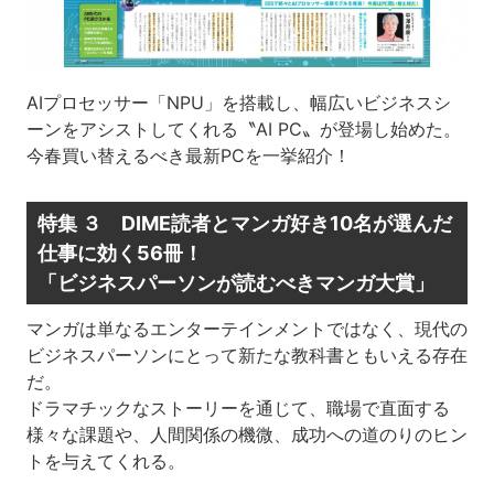
AIプロセッサー「NPU」を搭載し、幅広いビジネスシ
ーンを
アシストしてくれる〝AI PC〟が登場し始めた。
今春買い替えるべき最新PCを一挙紹介！
特集 ３
DIME読者とマンガ好き10名が選んだ
仕事に効く56冊！
「ビジネスパーソンが読むべきマンガ大賞」
マンガは単なるエンターテインメントではなく、
現代の
ビジネスパーソンにとって
新たな教科書ともいえる存在
だ。
ドラマチックなストーリーを通じて、
職場で直面する
様々な課題や、人間関係の機微、
成功への道のりのヒン
トを与えてくれる。