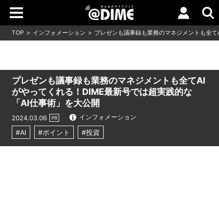
TOP
インフォメーション
プレゼンも議事録も業務のマネジメントも全てA
プレゼンも議事録も業務のマネジメントも全てAI
がやってくれる！DIME最新号では超実践的な
「AI仕事術」を大公開
インフォメーション
2024.03.06
PR
#AI
#ポイント
#投資
Loaded
:
9.64%
/
Unmute