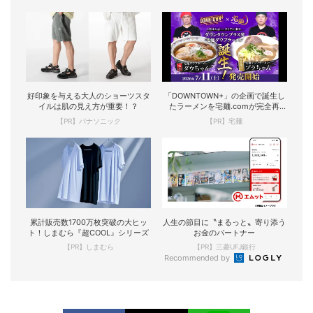
好印象を与える大人のショーツスタ
「DOWNTOWN+」の企画で誕生し
イルは肌の見え方が重要！？
たラーメンを宅麺.comが完全再
現！
【PR】パナソニック
【PR】宅麺
累計販売数1700万枚突破の大ヒッ
人生の節目に〝まるっと〟寄り添う
ト！しまむら『超COOL』シリーズ
お金のパートナー
【PR】しまむら
【PR】三菱UFJ銀行
Recommended by