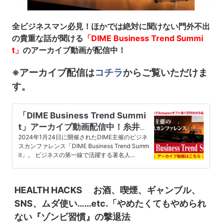
全ビジネスマン必見！ほかでは絶対に聞けない門外不出
の貴重な話が聞ける
「DIME Business Trend Summi
t」
のアーカイブ動画が配信中！
※アーカイブ配信は
コチラ
からご覧いただけま
す。
「DIME Business Trend Summi
t」アーカイブ動画配信中！糸井重
里さんなどビジネスの第一線で活
2024年1月24日に開催されたDIME主催のビジネ
スカンファレンス「DIME Business Trend Summ
躍する著名人が多数登壇
it」。 ビジネスの第一線で活躍する著名人...
HEALTH HACKS
お酒、喫煙、ギャンブル、
SNS、ムダ使い……etc.
「やめたくてもやめられ
ない『
ゾンビ習慣
』
の撃退法