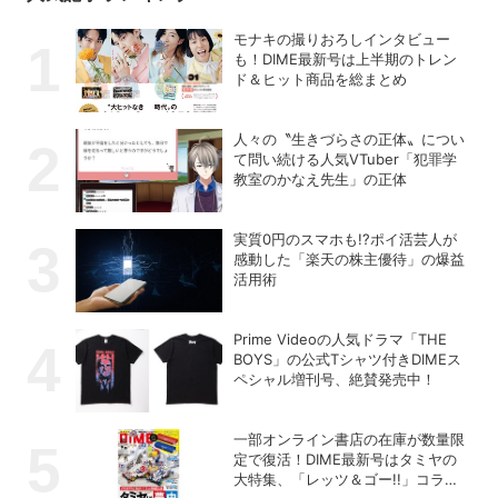
モナキの撮りおろしインタビュー
も！DIME最新号は上半期のトレン
ド＆ヒット商品を総まとめ
人々の〝生きづらさの正体〟につい
て問い続ける人気VTuber「犯罪学
教室のかなえ先生」の正体
実質0円のスマホも!?ポイ活芸人が
感動した「楽天の株主優待」の爆益
活用術
Prime Videoの人気ドラマ「THE
BOYS」の公式Tシャツ付きDIMEス
ペシャル増刊号、絶賛発売中！
一部オンライン書店の在庫が数量限
定で復活！DIME最新号はタミヤの
大特集、「レッツ＆ゴー!!」コラボ