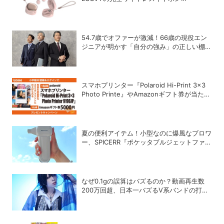
「LSC01」
54.7歳でオファーが激減！66歳の現役エン
ジニアが明かす「自分の強み」の正しい棚卸
し術
スマホプリンター『Polaroid Hi-Print 3×3
Photo Printe』やAmazonギフト券が当た
る！プレゼントキャンペーンがスタート【8
月26日締切】
夏の便利アイテム！小型なのに爆風なブロワ
ー、SPICERR『ポケッタブルジェットファン
SJU-1』の活用術5選
なぜ0.1gの誤算はバズるのか？動画再生数
200万回超、日本一バズるV系バンドの打算
的戦略