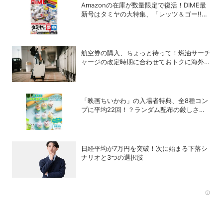
Amazonの在庫が数量限定で復活！DIME最
新号はタミヤの大特集、「レッツ＆ゴー!!」
コラボ付録つき！
航空券の購入、ちょっと待って！燃油サーチ
ャージの改定時期に合わせておトクに海外航
空券を買う方法
「映画ちいかわ」の入場者特典、全8種コン
プに平均22回！？ランダム配布の厳しさに
SNSでも悲鳴
日経平均が7万円を突破！次に始まる下落シ
ナリオと3つの選択肢
Rec