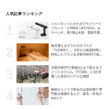
人気記事ランキング
ジャパネットたかたがプライベート
ブランド「J PRIDE LIFETECH」を
ローンチ、第1弾は水道・電源不要
の充電式高圧洗浄機
毎日通えるサウナのサブスク
「FLEXKEY」、9月から銭湯利用に
特化したプランを月額1980円で提供
開始
月額2980円で家族4人まで使えるフ
ィットネスジム「FIT365」に3か月
通った現在のリアルな感想
毎朝カミソリで剃るのは逆効果!? 専
門医が指摘するヒゲ・鼻毛・耳毛の
NGケア