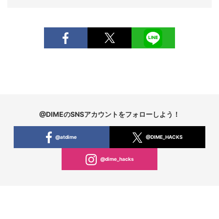
@DIMEのSNSアカウントをフォローしよう！
@atdime
@DIME_HACKS
@dime_hacks