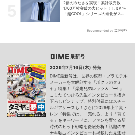
2倍の冷たさを実現！累計販売数
1700万枚突破の大ヒット！しまむら
『超COOL』シリーズの進化がスゴ
い！【PR】
Recommended by
最新号
2026年7月16日(木) 発売
DIME最新号は、世界の模型・プラモデル
メーカーを大解剖する「ボクラのタミ
ヤ」特集！『爆走兄弟レッツ＆ゴー!!』
こしたてつひろ先生インタビュー＆描き
下ろしピンナップ、特別付録にはスチー
ルギアケースも！さらに2026年上半期ト
レンド特集では、「売れる」より「育て
る」をキーワードに、ファンを育てる新
時代のヒット戦略を徹底分析！話題のモ
ナキ独占インタビューも掲載した見逃せ