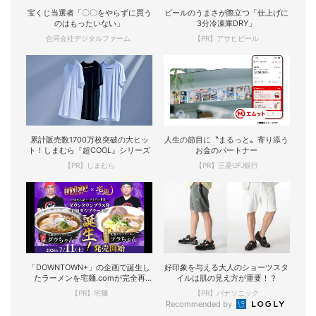
宝くじ当選者「〇〇をやらずに買う
ビールのうまさが際立つ「仕上げに
のはもったいない」
3分冷凍庫DRY」
合同会社デジタルファーム
【PR】アサヒビール
累計販売数1700万枚突破の大ヒッ
人生の節目に〝まるっと〟寄り添う
ト！しまむら『超COOL』シリーズ
お金のパートナー
【PR】しまむら
【PR】三菱UFJ銀行
「DOWNTOWN+」の企画で誕生し
好印象を与える大人のショーツスタ
たラーメンを宅麺.comが完全再
イルは肌の見え方が重要！？
現！
【PR】宅麺
【PR】パナソニック
Recommended by