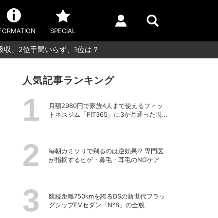
FORMATION
SPECIAL
吸収、2位手間いらず、1位は？
人気記事ランキング
月額2980円で家族4人まで使えるフィッ
トネスジム「FIT365」に3か月通った現在
のリアルな感想
毎朝カミソリで剃るのは逆効果!? 専門医
が指摘するヒゲ・鼻毛・耳毛のNGケア
航続距離750kmを誇るDSの新世代フラッ
グシップEVセダン「N°8」の全貌