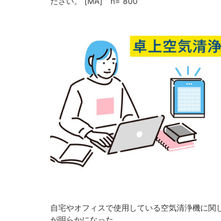
ださい。 [MA] n= 800
自宅やオフィスで使用している空気清浄機に関
が明らかになった。