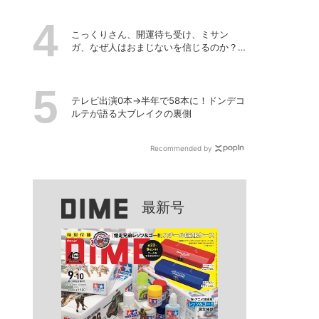
こっくりさん、開運待ち受け、ミサン
ガ、なぜ人はおまじないを信じるのか？
「超ヤバイお呪い展」の監修者が語る心
理の深層
テレビ出演0本→半年で58本に！ドンデコ
ルテが語る大ブレイクの裏側
Recommended by
最新号