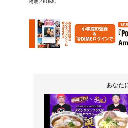
構成／KUMU
あなた