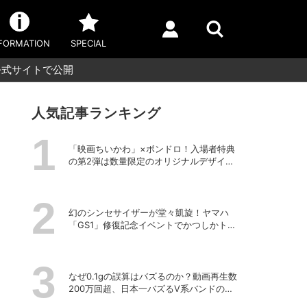
FORMATION
SPECIAL
公式サイトで公開
人気記事ランキング
「映画ちいかわ」×ボンドロ！入場者特典
の第2弾は数量限定のオリジナルデザイン
のボンドロに
幻のシンセサイザーが堂々凱旋！ヤマハ
「GS1」修復記念イベントでかつしかトリ
オの向谷実さんが胸熱トーク
なぜ0.1gの誤算はバズるのか？動画再生数
200万回超、日本一バズるV系バンドの打
算的戦略