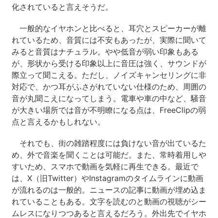
化されていると言えそうだ。
一般的なイヤホンと比べると、耳穴とスピーカーが離
れているため、音質には不安もあったが、実際に聞いて
みると音質はナチュラル。やや低音が弱い印象もある
が、形状から受ける印象以上に音圧は強く、サウンドが
際立って聞こえる。ただし、ノイズキャンセリングに非
対応で、かつ耳がふさがれていない仕様のため、周囲の
音が丸聞こえになってしまう。電車や車の中など、騒音
が大きい場所では音が不明瞭になる点は、FreeClipの弱
点と言えるかもしれない。
それでも、街の雑踏程度には負けない音が出ているた
め、外で音楽を聞くことは可能だ。また、常時着用しや
すいため、スマホで動画を気軽に再生できる。最近で
は、X（旧Twitter）やInstagramのタイムラインに動画
が流れるのは一般的。ニュースの記事に動画が埋め込ま
れていることもある。文字を読むのと動画の視聴がシー
ムレスになりつつあると言えるだろう。外出先でイヤホ