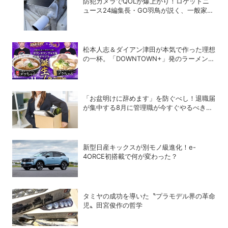
防犯カメラでQOLが爆上がり！ロケットニ
ュース24編集長・GO羽鳥が説く、一般家庭
こそ「防犯カメラ」をつけるべき理由
松本人志＆ダイアン津田が本気で作った理想
の一杯。「DOWNTOWN+」発のラーメンを
宅麺.comが完全再現！【PR】
「お盆明けに辞めます」を防ぐべし！退職届
が集中する8月に管理職が今すぐやるべき対
策
新型日産キックスが別モノ級進化！e-
4ORCE初搭載で何が変わった？
タミヤの成功を導いた〝プラモデル界の革命
児〟田宮俊作の哲学