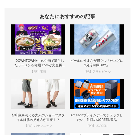
あなたにおすすめの記事
「DOWNTOWN+」の企画で誕生し
ビールのうまさが際立つ「仕上げに
たラーメンを宅麺.comが完全再
3分冷凍庫DRY」
現！
【PR】宅麺
【PR】アサヒビール
好印象を与える大人のショーツスタ
Amazonプライムデーでチェックし
イルは肌の見え方が重要！？
たい、注目のUGREEN製品
【PR】パナソニック
【PR】UGREEN