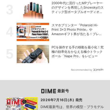
2000年代に流行ったMPプレーヤー
のデザインを再現したSnowskyのス
ティック型ポータブルオーディオプ
レーヤー「ECHO NANO」
スマホプリンター『Polaroid Hi-
Print 3×3 Photo Printe』や
Amazonギフト券が当たる！プレゼ
ントキャンペーンがスタート【8月
26日締切】
PCを操作する手の移動を最小化！究
極の効率化をかなえる極小トラック
ボール「Nape Pro」をレビュー
Recommended by
最新号
2026年7月16日(木) 発売
DIME最新号は、世界の模型・プラモデル