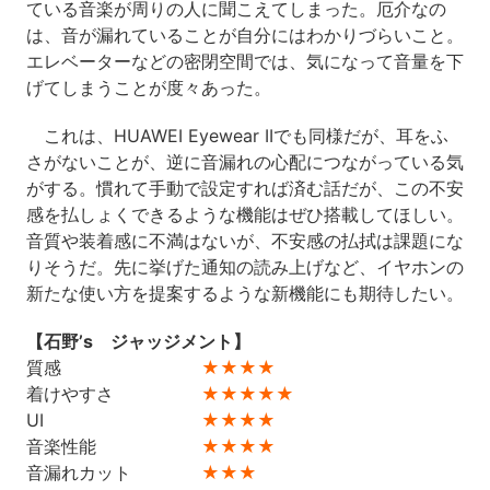
ている音楽が周りの人に聞こえてしまった。厄介なの
は、音が漏れていることが自分にはわかりづらいこと。
エレベーターなどの密閉空間では、気になって音量を下
げてしまうことが度々あった。
これは、HUAWEI Eyewear IIでも同様だが、耳をふ
さがないことが、逆に音漏れの心配につながっている気
がする。慣れて手動で設定すれば済む話だが、この不安
感を払しょくできるような機能はぜひ搭載してほしい。
音質や装着感に不満はないが、不安感の払拭は課題にな
りそうだ。先に挙げた通知の読み上げなど、イヤホンの
新たな使い方を提案するような新機能にも期待したい。
【石野’s ジャッジメント】
質感
★★★★
着けやすさ
★★★★★
UI
★★★★
音楽性能
★★★★
音漏れカット
★★★