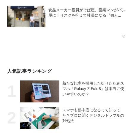
食品メーカー役員がそば屋、営業マンがパン
屋に！リスクを抑えて社長になる〝個人
M&A〟成功の秘策
Rec
人気記事ランキング
新たな比率を採用した折りたたみス
マホ「Galaxy Z Fold8」は本当に使
いやすいのか？
スマホも熱中症になるって知って
た？プロに聞くデジタルトラブルの
対処法