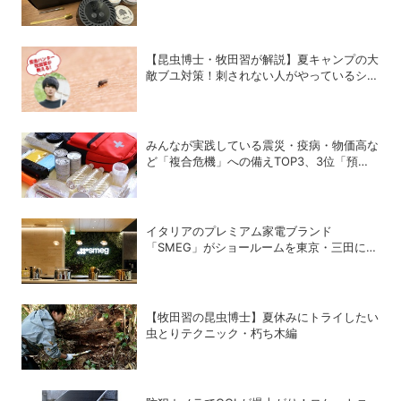
つまみが劇的に美味しくなった！
【昆虫博士・牧田習が解説】夏キャンプの大
敵ブユ対策！刺されない人がやっているシン
プル習慣
みんなが実践している震災・疫病・物価高な
ど「複合危機」への備えTOP3、3位「預貯
金の増額」、2位「医療品・衛生用品の備
蓄」、1位は？
イタリアのプレミアム家電ブランド
「SMEG」がショールームを東京・三田にオ
ープン
【牧田習の昆虫博士】夏休みにトライしたい
虫とりテクニック・朽ち木編