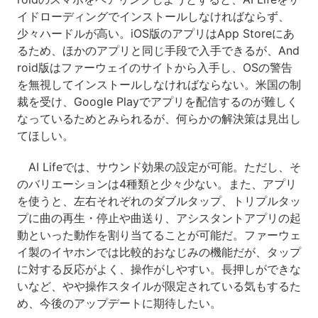
イドローディングでインストールしなければならず、
少々ハードルが高い。iOS版のアプリはApp Storeにあ
るため、ほかのアプリと同じ手段で入手できるが、And
roid版はファーウェイのサイトから入手し、OSの警告
を無視してインストールしなければならない。米国の制
裁を受け、Google Playでアプリを配信するのが難しく
なっているためとみられるが、何らかの解決策は見出し
てほしい。
AI Lifeでは、サウンド効果の設定が可能。ただし、そ
のバリエーションは4種類と少々少ない。また、アプリ
を使うと、左右それぞれのダブルタップ、トリプルタッ
プに曲の再生・停止や曲送り、アシスタントアプリの起
動といった動作を割り当てることが可能だ。ファーウェ
イ製のイヤホンでは比較的おなじみの機能だが、タップ
に対する反応がよく、操作がしやすい。長押しができな
いなど、やや操作スタイルが限定されている気もするた
め、今後のアップデートに期待したい。