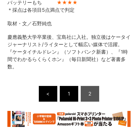
バッテリーもち
★★★★
＊採点は各項目5点満点で判定
取材・文／石野純也
慶應義塾大学卒業後、宝島社に入社。独立後はケータイ
ジャーナリスト/ライターとして幅広い媒体で活躍。
『ケータイチルドレン』（ソフトバンク新書）、『1時
間でわかるらくらくホン』（毎日新聞社）など著書多
数。
<
1
2