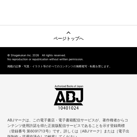
ページトップへ
© Shogakukan Inc. 2026 All rights reserved.
No reproduction or republication without written permission.
掲載の記事・写真・イラスト等のすべてのコンテンツの無断複写・転載を禁じます。
ABJマークは、この電子書店・電子書籍配信サービスが、著作権者からコ
ンテンツ使用許諾を得た正規版配信サービスであることを示す登録商標
（登録番号 第6091713号）です。詳しくは［ABJマーク］または［電子出
版制作・流通協議会］で検索してください。