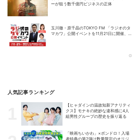
ーが狙う数千億円ビジネスの正体
玉川徹・原千晶のTOKYO FM 「ラジオのタ
マカワ」公開イベントを11月21日に開催、ゲ
ストは赤江珠緒
Rec
人気記事ランキング
【ヒャダインの温故知新アナリティ
クス】モナキの絶妙な違和感に4人
組男性グループの歴史を振り返る
「映画ちいかわ」×ボンドロ！入場
者特典の第2弾は数量限定のオリジ