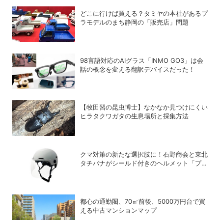
どこに行けば買える？タミヤの本社があるプ
ラモデルのまち静岡の「販売店」問題
98言語対応のAIグラス「INMO GO3」は会
話の概念を変える翻訳デバイスだった！
【牧田習の昆虫博士】なかなか見つけにくい
ヒラタクワガタの生息場所と採集方法
クマ対策の新たな選択肢に！石野商会と東北
タチバナがシールド付きのヘルメット「プロ
テクト・ライト」を開発
都心の通勤圏、70㎡前後、5000万円台で買
える中古マンションマップ