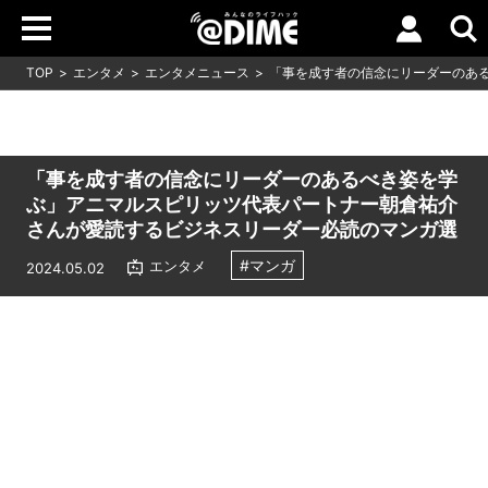
TOP
エンタメ
エンタメニュース
「事を成す者の信念にリーダーのあ
「事を成す者の信念にリーダーのあるべき姿を学
ぶ」アニマルスピリッツ代表パートナー朝倉祐介
さんが愛読するビジネスリーダー必読のマンガ選
#マンガ
エンタメ
2024.05.02
Loaded
:
7.00%
/
Unmute