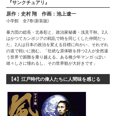
『サンクチュアリ』
原作：史村 翔 作画：池上遼一
小学館 全7巻(新装版)
暴力団の総長・北条彰と、政治家秘書・浅見千秋。2人
はかつてカンボジアの戦乱で時を同じくした仲間だっ
た。2人は日本の政治を変える目標に向かい、それぞれ
の道で戦いに挑む。「壮絶な原体験を持つ2人が全然違
う世界で困難を乗り越える。ある種少年マンガっぽい
雄々しさに憧れるし、その世界観が大好きです」
【4】江戸時代の偉人たちに人間味を感じる