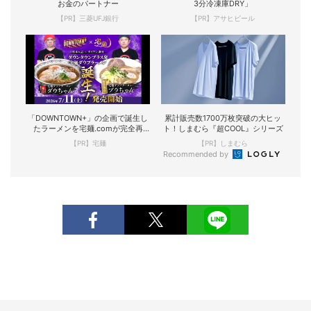
お金のパートナー
3分冷凍庫DRY」
【PR】三菱UFJ銀行
【PR】アサヒビール
「DOWNTOWN+」の企画で誕生し
累計販売数1700万枚突破の大ヒッ
たラーメンを宅麺.comが完全再
ト！しまむら『超COOL』シリーズ
現！
【PR】宅麺
【PR】しまむら
Recommended by