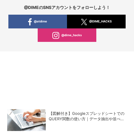
@DIMEのSNSアカウントをフォローしよう！
@atdime
@DIME_HACKS
@dime_hacks
【図解付き】Googleスプレッドシートでの
QUERY関数の使い方｜データ抽出や並べ替
えの方法