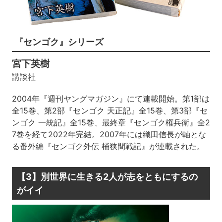
『センゴク』シリーズ
宮下英樹
講談社
2004年『週刊ヤングマガジン』にて連載開始。第1部は
全15巻、第2部『センゴク 天正記』全15巻、第3部『セ
ンゴク 一統記』全15巻、最終章『センゴク権兵衛』全2
7巻を経て2022年完結。2007年には織田信長が軸とな
る番外編『センゴク外伝 桶狭間戦記』が連載された。
【3】別世界に生きる2人が志をともにするの
がイイ