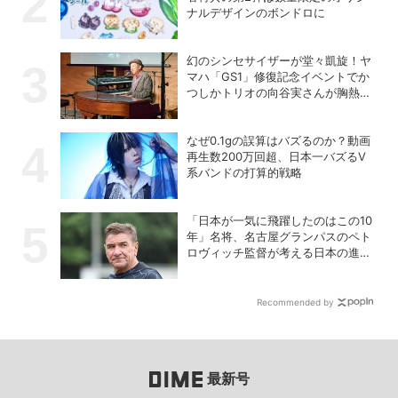
ナルデザインのボンドロに
幻のシンセサイザーが堂々凱旋！ヤ
マハ「GS1」修復記念イベントでか
つしかトリオの向谷実さんが胸熱ト
ーク
なぜ0.1gの誤算はバズるのか？動画
再生数200万回超、日本一バズるV
系バンドの打算的戦略
「日本が一気に飛躍したのはこの10
年」名将、名古屋グランパスのペト
ロヴィッチ監督が考える日本の進化
と課題
Recommended by
最新号