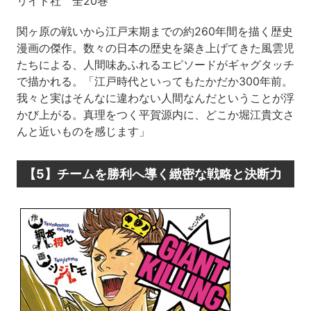
リイド社 全20巻
関ヶ原の戦いから江戸末期までの約260年間を描く歴史
漫画の傑作。数々の日本の歴史を築き上げてきた風雲児
たちによる、人間味あふれるエピソードがギャグタッチ
で描かれる。「江戸時代といってもたかだか300年前。
我々と実はそんなに違わない人間なんだということが浮
かび上がる。真理をつく平賀源内に、どこか堀江貴文さ
んと近いものを感じます」
【5】チームを勝利へ導く緻密な戦略と決断力