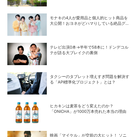
モナキの4人が愛用品と個人的ヒット商品を
大公開！おヨネがどハマりしている絶品グル
メって？
テレビ出演0本→半年で58本に！ドンデコル
テが語る大ブレイクの裏側
タクシーのタブレット増えすぎ問題を解決す
る「API標準化プロジェクト」とは？
ヒカキンは麦茶をどう変えたのか？
「ONICHA」が1000万本売れた本当の理由
映画「マイケル」が空前の大ヒット！ ソニ