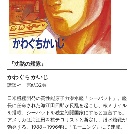
『沈黙の艦隊』
かわぐち かいじ
講談社 完結32巻
日米極秘開発の高性能原子力潜水艦「シーバット」。艦
長に任命された海江田四郎が反乱を起こし、核ミサイル
を搭載。シーバットを独立戦闘国家にすると宣言する。
アメリカは海江田を核テロリストと断定し、潜水艦戦が
勃発する。1988～1996年に『モーニング』にて連載。