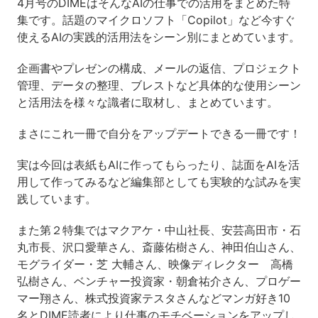
4月号のDIMEはそんなAIの仕事での活用をまとめた特
集です。
話題のマイクロソフト「Copilot」など今すぐ
使えるAIの実践的活用法をシーン別にまとめています。
企画書やプレゼンの構成、メールの返信、プロジェクト
管理、データの整理、ブレストなど具体的な使用シーン
と活用法を様々な識者に取材し、まとめています。
まさにこれ一冊で自分をアップデートできる一冊です！
実は今回は表紙もAIに作ってもらったり、誌面をAIを活
用して作ってみるなど編集部としても実験的な試みを実
践しています。
また第２特集ではマクアケ・中山社長、安芸高田市・石
丸市長、沢口愛華さん、斎藤佑樹さん、神田伯山さん、
モグライダー・芝 大輔さん、映像ディレクター 高橋
弘樹さん、ベンチャー投資家・朝倉祐介さん、プロゲー
マー翔さん、株式投資家テスタさんなどマンガ好き10
名とDIME読者により仕事のモチベーションをアップし