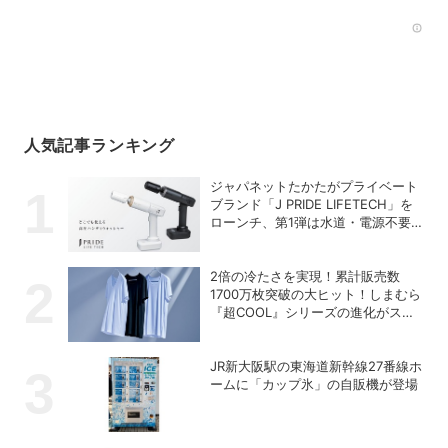
Rec
人気記事ランキング
ジャパネットたかたがプライベート
ブランド「J PRIDE LIFETECH」を
ローンチ、第1弾は水道・電源不要
の充電式高圧洗浄機
2倍の冷たさを実現！累計販売数
1700万枚突破の大ヒット！しまむら
『超COOL』シリーズの進化がスゴ
い！【PR】
JR新大阪駅の東海道新幹線27番線ホ
ームに「カップ氷」の自販機が登場