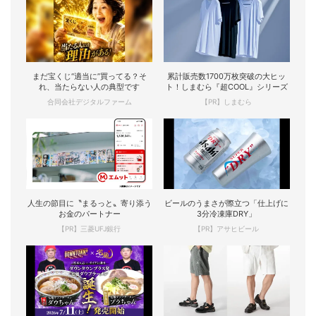
まだ宝くじ“適当に”買ってる？そ
累計販売数1700万枚突破の大ヒッ
れ、当たらない人の典型です
ト！しまむら『超COOL』シリーズ
合同会社デジタルファーム
【PR】しまむら
人生の節目に〝まるっと〟寄り添う
ビールのうまさが際立つ「仕上げに
お金のパートナー
3分冷凍庫DRY」
【PR】三菱UFJ銀行
【PR】アサヒビール