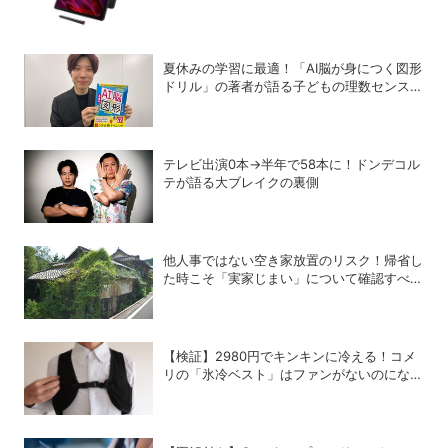
「ThinkTab X11 Gen 1」
夏休みの学習に最適！「AI脳が身につく図形
ドリル」の著者が語る子どもの理数センスを
鍛える方法
テレビ出演0本→半年で58本に！ドンデコル
テが語る大ブレイクの裏側
他人事ではない空き家放置のリスク！帰省し
た時こそ「実家じまい」について確認すべき
理由
【検証】2980円でキンキンに冷える！コメ
リの「氷冷ベスト」はファンがないのになぜ
涼しくなるのか？