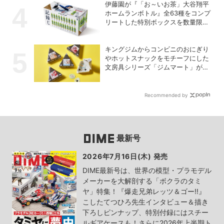
伊藤園が『「お～いお茶」大谷翔平
ホームランボトル』全63種をコンプ
リートした特別ボックスを数量限定
で販売
キングジムからコンビニのおにぎり
やホットスナックをモチーフにした
文房具シリーズ「ジムマート」が登
場
Recommended by
最新号
2026年7月16日(木) 発売
DIME最新号は、世界の模型・プラモデル
メーカーを大解剖する「ボクラのタミ
ヤ」特集！『爆走兄弟レッツ＆ゴー!!』
こしたてつひろ先生インタビュー＆描き
下ろしピンナップ、特別付録にはスチー
ルギアケースも！さらに2026年上半期ト