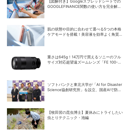
【図解付き】Googleスプレッドシートでの
GOOGLEFINANCE関数の使い方を完全解
説！株価や為替レートを自動取得する方法
肌の状態や目的に合わせて選べる5つの本格
ケアモードを搭載！美容液を効率よく角質層
まで届けるYunthの浸透型美顔器「Deep
Boost」
重さは645g！14万円で買えるソニーのフル
サイズ対応超望遠ズームレンズ「FE 100-
400mm F5.6-8 OSS」
ソフトバンクと東北大学が「AI for Disaster
Science協創研究所」を設立、国産AIで防災
システムをプラットフォームの構築を目指す
【牧田習の昆虫博士】夏休みにトライしたい
虫とりテクニック・池編