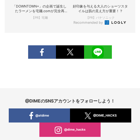
「DOWNTOWN+」の企画で誕生し
好印象を与える大人のショーツスタ
たラーメンを宅麺.comが完全再
イルは肌の見え方が重要！？
現！
【PR】宅麺
【PR】パナソニック
Recommended by
@DIMEのSNSアカウントをフォローしよう！
@atdime
@DIME_HACKS
@dime_hacks