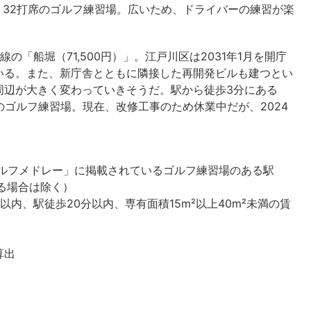
、32打席のゴルフ練習場。広いため、ドライバーの練習が楽
「船堀（71,500円）」。江戸川区は2031年1月を開庁
いる。また、新庁舎とともに隣接した再開発ビルも建つとい
周辺が大きく変わっていきそうだ。駅から徒歩3分にある
のゴルフ練習場。現在、改修工事のため休業中だが、2024
ゴルフメドレー」に掲載されているゴルフ練習場のある駅
る場合は除く）
0年以内、駅徒歩20分以内、専有面積15m²以上40m²未満の賃
算出