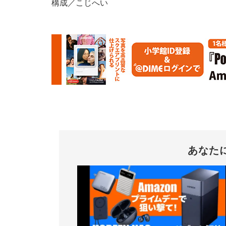
構成／こじへい
あなた