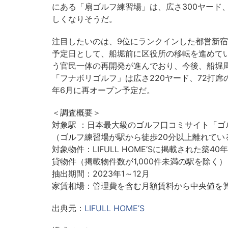
にある「扇ゴルフ練習場」は、広さ300ヤード
しくなりそうだ。
注目したいのは、9位にランクインした都営新宿線の
予定日として、船堀前に区役所の移転を進めて
う官民一体の再開発が進んでおり、今後、船堀
「フナボリゴルフ」は広さ220ヤード、72打席
年6月に再オープン予定だ。
＜調査概要＞
対象駅 ：日本最大級のゴルフ口コミサイト「
（ゴルフ練習場が駅から徒歩20分以上離れてい
対象物件：LIFULL HOME’Sに掲載された築4
貸物件（掲載物件数が1,000件未満の駅を除く）
抽出期間：2023年1～12月
家賃相場：管理費を含む⽉額賃料から中央値を
出典元：
LIFULL HOME’S