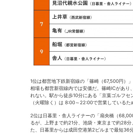
1位は都営地下鉄新宿線の「篠崎（67,500円
相場も都営新宿線内では安価だ。篠崎ICがあり
れない。駅から徒歩10分にある「京葉ゴルフセ
（火曜除く）は 8:00～22:00で営業してい
2位は日暮里・舎人ライナーの「扇央橋（68,
るが、上野まで約21分、池袋・東京まで約28
た、日暮里からは成田空港第2ビルまで最短36