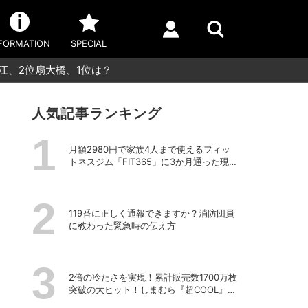
FORMATION
SPECIAL
江、2位扇大橋、1位は？
人気記事ランキング
月額2980円で家族4人まで使えるフィッ
トネスジム「FIT365」に3か月通った現在
のリアルな感想
119番に正しく通報できますか？消防団員
に教わった緊急時の伝え方
2倍の冷たさを実現！累計販売数1700万枚
突破の大ヒット！しまむら『超COOL』シ
リーズの進化がスゴい！【PR】