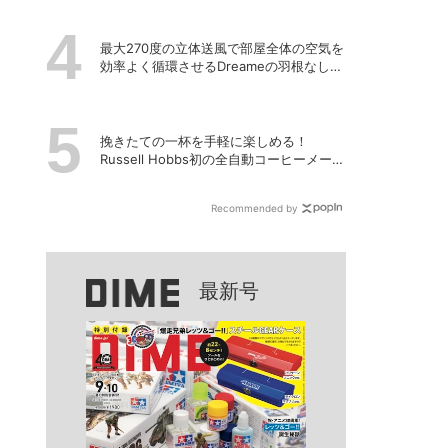
最大270度の立体送風で部屋全体の空気を
効率よく循環させるDreameの羽根なし扇
風機「MF10」
挽きたての一杯を手軽に楽しめる！
Russell Hobbs初の全自動コーヒーメーカ
ー「全自動カフェドリップ」が登場
Recommended by
最新号