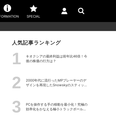
FORMATION
SPECIAL
人気記事ランキング
キオクシアの最終利益は前年比46倍！今
後の株価の行方は？
2000年代に流行ったMPプレーヤーのデ
ザインを再現したSnowskyのスティック
型ポータブルオーディオプレーヤー
「ECHO NANO」
PCを操作する手の移動を最小化！究極の
効率化をかなえる極小トラックボール
「Nape Pro」をレビュー