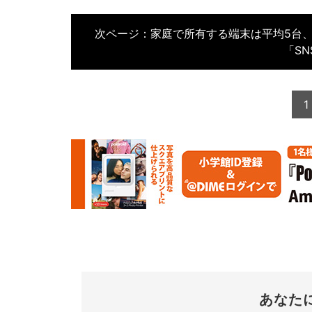
次ページ：
家庭で所有する端末は平均5台
「SN
1
あなた