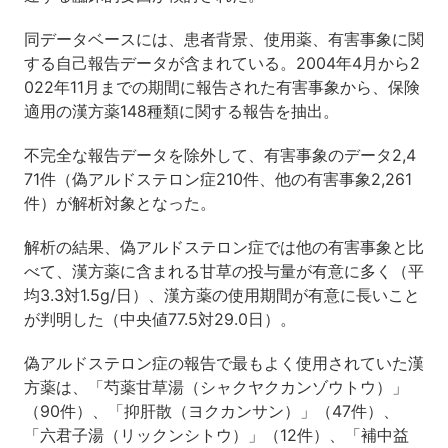
同データベースには、患者背景、使用薬、有害事象に関
する自己報告データが含まれている。2004年4月から2
022年11月までの期間に報告された有害事象から、保険
適用の漢方薬148種類に関する報告を抽出。
不完全な報告データを除外して、有害事象のデータ2,4
71件（偽アルドステロン症210件、他の有害事象2,261
件）が解析対象となった。
解析の結果、偽アルドステロン症では他の有害事象と比
べて、漢方薬に含まれる甘草の投与量が有意に多く（平
均3.3対1.5g/日）、漢方薬の使用期間が有意に長いこと
が判明した（中央値77.5対29.0日）。
偽アルドステロン症の報告で最もよく使用されていた漢
方薬は、「芍薬甘草湯（シャクヤクカンゾウトウ）」
（90件）、「抑肝散（ヨクカンサン）」（47件）、
「六君子湯（リックンシトウ）」（12件）、「補中益