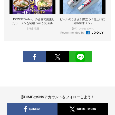
「DOWNTOWN+」の企画で誕生し
ビールのうまさが際立つ「仕上げに
たラーメンを宅麺.comが完全再
3分冷凍庫DRY」
現！
【PR】宅麺
【PR】アサヒビール
Recommended by
@DIMEのSNSアカウントをフォローしよう！
@atdime
@DIME_HACKS