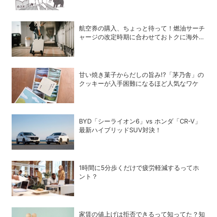
航空券の購入、ちょっと待って！燃油サーチ
ャージの改定時期に合わせておトクに海外航
空券を買う方法
甘い焼き菓子からだしの旨み!?「茅乃舎」の
クッキーが入手困難になるほど人気なワケ
BYD「シーライオン6」vs ホンダ「CR-V」
最新ハイブリッドSUV対決！
1時間に5分歩くだけで疲労軽減するってホ
ント？
家賃の値上げは拒否できるって知ってた？知