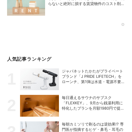
らないと絶対に損する賃貸物件のコスト削減
術
Rec
人気記事ランキング
ジャパネットたかたがプライベート
ブランド「J PRIDE LIFETECH」を
ローンチ、第1弾は水道・電源不要
の充電式高圧洗浄機
毎日通えるサウナのサブスク
「FLEXKEY」、9月から銭湯利用に
特化したプランを月額1980円で提供
開始
毎朝カミソリで剃るのは逆効果!? 専
門医が指摘するヒゲ・鼻毛・耳毛の