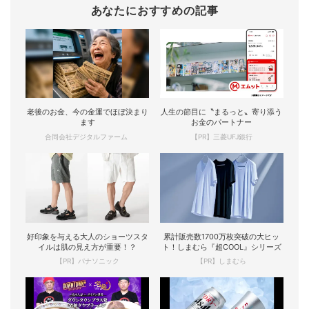
あなたにおすすめの記事
老後のお金、今の金運でほぼ決まり
人生の節目に〝まるっと〟寄り添う
ます
お金のパートナー
合同会社デジタルファーム
【PR】三菱UFJ銀行
好印象を与える大人のショーツスタ
累計販売数1700万枚突破の大ヒッ
イルは肌の見え方が重要！？
ト！しまむら『超COOL』シリーズ
【PR】パナソニック
【PR】しまむら