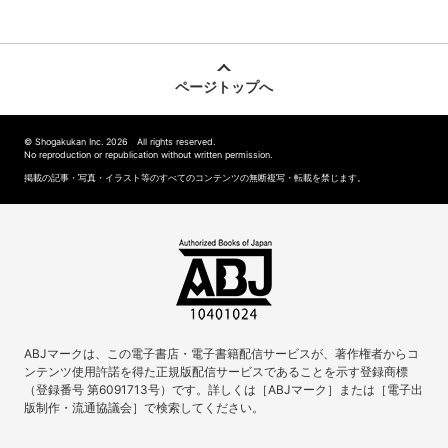
ページトップへ
© Shogakukan Inc. 2026 All rights reserved.
No reproduction or republication without written permission.
掲載の記事・写真・イラスト等のすべてのコンテンツの無断複写・転載を禁じます。
ABJマークは、この電子書店・電子書籍配信サービスが、著作権者からコ
ンテンツ使用許諾を得た正規版配信サービスであることを示す登録商標
（登録番号 第6091713号）です。詳しくは［ABJマーク］または［電子出
版制作・流通協議会］で検索してください。