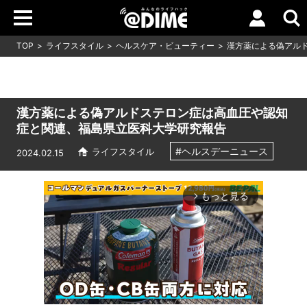
TOP
ライフスタイル
ヘルスケア・ビューティー
漢方薬による偽アル
漢方薬による偽アルドステロン症は高血圧や認知
症と関連、福島県立医科大学研究報告
#ヘルスデーニュース
ライフスタイル
2024.02.15
もっと見る
arrow_forward_ios