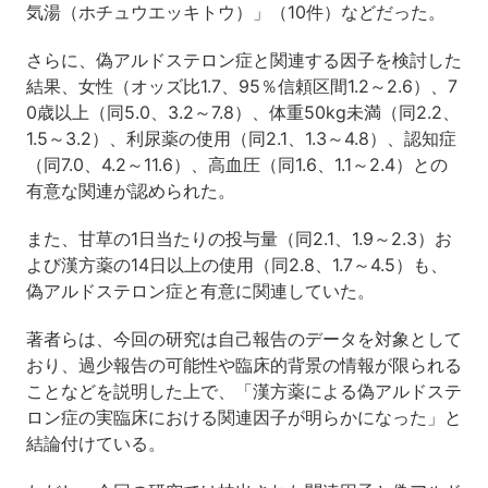
気湯（ホチュウエッキトウ）」（10件）などだった。
さらに、偽アルドステロン症と関連する因子を検討した
結果、女性（オッズ比1.7、95％信頼区間1.2～2.6）、7
0歳以上（同5.0、3.2～7.8）、体重50kg未満（同2.2、
1.5～3.2）、利尿薬の使用（同2.1、1.3～4.8）、認知症
（同7.0、4.2～11.6）、高血圧（同1.6、1.1～2.4）との
有意な関連が認められた。
また、甘草の1日当たりの投与量（同2.1、1.9～2.3）お
よび漢方薬の14日以上の使用（同2.8、1.7～4.5）も、
偽アルドステロン症と有意に関連していた。
著者らは、今回の研究は自己報告のデータを対象として
おり、過少報告の可能性や臨床的背景の情報が限られる
ことなどを説明した上で、「漢方薬による偽アルドステ
ロン症の実臨床における関連因子が明らかになった」と
結論付けている。