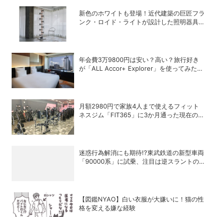
新色のホワイトも登場！近代建築の巨匠フラ
ンク・ロイド・ライトが設計した照明器具の
復刻シリーズ「TALIESIN」
年会費3万9800円は安い？高い？旅行好き
が「ALL Accor+ Explorer」を使ってみたら
予想以上だった
月額2980円で家族4人まで使えるフィット
ネスジム「FIT365」に3か月通った現在のリ
アルな感想
迷惑行為解消にも期待!?東武鉄道の新型車両
「90000系」に試乗、注目は逆スラントの
デザイン！
【図鑑NYAO】白い衣服が大嫌いに！猫の性
格を変える嫌な経験