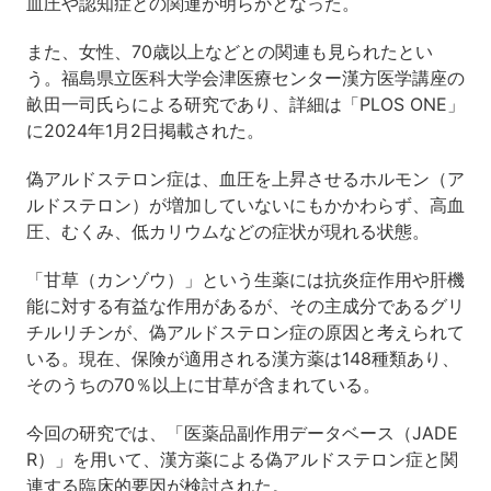
血圧や認知症との関連が明らかとなった。
また、女性、70歳以上などとの関連も見られたとい
う。福島県立医科大学会津医療センター漢方医学講座の
畝田一司氏らによる研究であり、詳細は「PLOS ONE」
に2024年1月2日掲載された。
偽アルドステロン症は、血圧を上昇させるホルモン（ア
ルドステロン）が増加していないにもかかわらず、高血
圧、むくみ、低カリウムなどの症状が現れる状態。
「甘草（カンゾウ）」という生薬には抗炎症作用や肝機
能に対する有益な作用があるが、その主成分であるグリ
チルリチンが、偽アルドステロン症の原因と考えられて
いる。現在、保険が適用される漢方薬は148種類あり、
そのうちの70％以上に甘草が含まれている。
今回の研究では、「医薬品副作用データベース（JADE
R）」を用いて、漢方薬による偽アルドステロン症と関
連する臨床的要因が検討された。