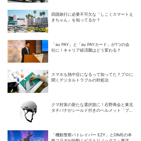
四国旅行に必要不可欠な「しこくスマートえ
きちゃん」を知ってるか？
「au PAY」と「au PAYカード」が1つの会
社に！キャリア経済圏はどう変わる？
スマホも熱中症になるって知ってた？プロに
聞くデジタルトラブルの対処法
クマ対策の新たな選択肢に！石野商会と東北
タチバナがシールド付きのヘルメット「プロ
テクト・ライト」を開発
「機動警察パトレイバー EZY」とDIMEの本
格コラボが始動！ビクトリノックス・東洋ス