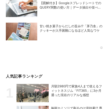
【図解付き】Googleスプレッドシートでの
QUERY関数の使い方｜データ抽出や並べ替
えの方法
甘い焼き菓子からだしの旨み!?「茅乃舎」の
クッキーが入手困難になるほど人気なワケ
Rec
人気記事ランキング
月額2980円で家族4人まで使えるフ
ィットネスジム「FIT365」に3か月
通った現在のリアルな感想
毎朝カミソリで剃るのは逆効果!? 専