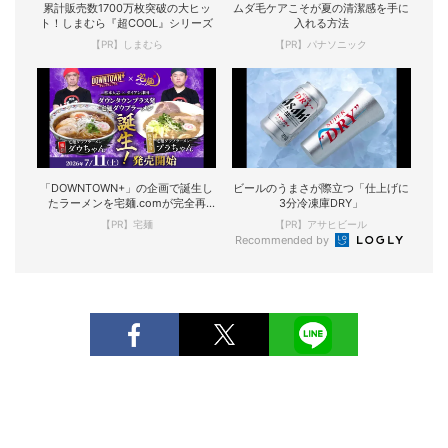
累計販売数1700万枚突破の大ヒッ
ムダ毛ケアこそが夏の清潔感を手に
ト！しまむら『超COOL』シリーズ
入れる方法
【PR】しまむら
【PR】パナソニック
「DOWNTOWN+」の企画で誕生し
ビールのうまさが際立つ「仕上げに
たラーメンを宅麺.comが完全再
3分冷凍庫DRY」
現！
【PR】宅麺
【PR】アサヒビール
Recommended by