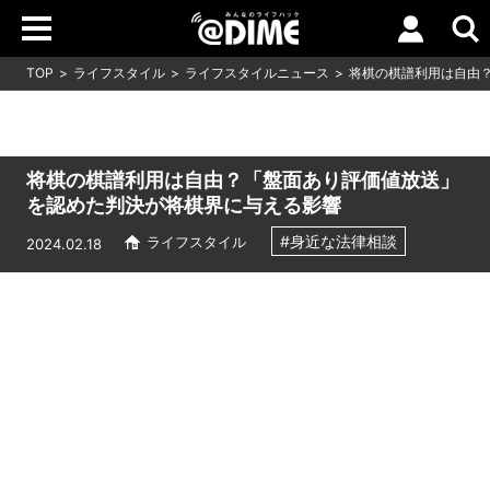
TOP
ライフスタイル
ライフスタイルニュース
将棋の棋譜利用は自由
将棋の棋譜利用は自由？「盤面あり評価値放送」
を認めた判決が将棋界に与える影響
#身近な法律相談
ライフスタイル
2024.02.18
Loaded
:
10.51%
/
Unmute