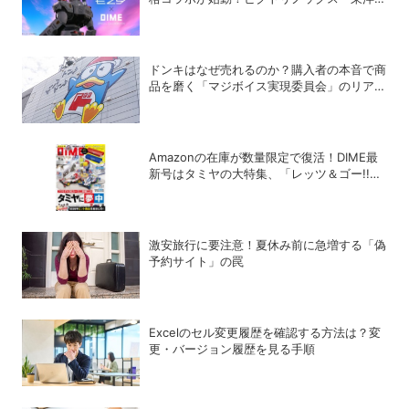
チール・WILDTHINGS・空調服®との限定ア
イテムついに公開
ドンキはなぜ売れるのか？購入者の本音で商
品を磨く「マジボイス実現委員会」のリアル
な会議に潜入
Amazonの在庫が数量限定で復活！DIME最
新号はタミヤの大特集、「レッツ＆ゴー!!」
コラボ付録つき！
激安旅行に要注意！夏休み前に急増する「偽
予約サイト」の罠
Excelのセル変更履歴を確認する方法は？変
更・バージョン履歴を見る手順