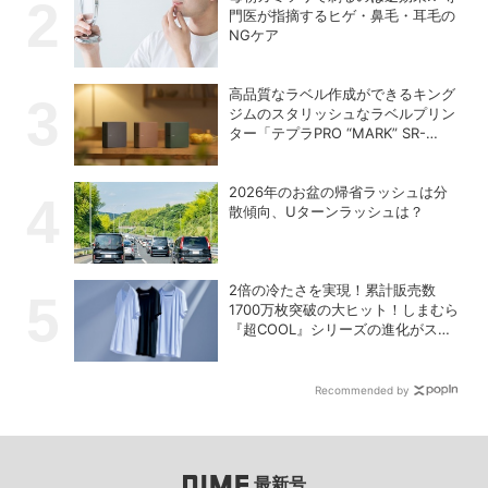
門医が指摘するヒゲ・鼻毛・耳毛の
NGケア
高品質なラベル作成ができるキング
ジムのスタリッシュなラベルプリン
ター「テプラPRO “MARK” SR-
MK2」
2026年のお盆の帰省ラッシュは分
散傾向、Uターンラッシュは？
2倍の冷たさを実現！累計販売数
1700万枚突破の大ヒット！しまむら
『超COOL』シリーズの進化がスゴ
い！【PR】
Recommended by
最新号