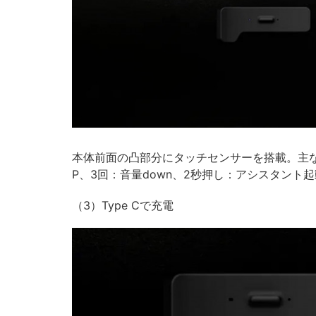
本体前面の凸部分にタッチセンサーを搭載。主な
P、3回：音量down、2秒押し：アシスタント
（3）Type Cで充電