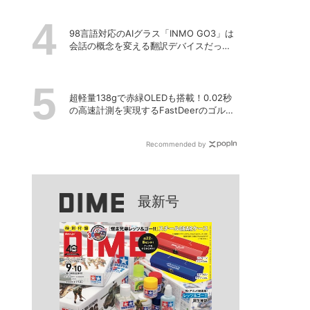
98言語対応のAIグラス「INMO GO3」は
会話の概念を変える翻訳デバイスだっ
た！
超軽量138gで赤緑OLEDも搭載！0.02秒
の高速計測を実現するFastDeerのゴルフ
用レーザー距離計「C2 Pro」
Recommended by
最新号