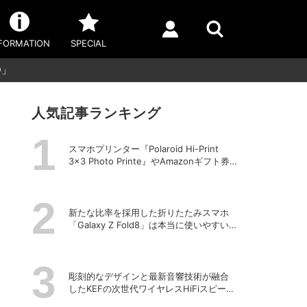
FORMATION
SPECIAL
D」
人気記事ランキング
スマホプリンター『Polaroid Hi-Print
3×3 Photo Printe』やAmazonギフト券
が当たる！プレゼントキャンペーンがス
タート【8月26日締切】
新たな比率を採用した折りたたみスマホ
「Galaxy Z Fold8」は本当に使いやすい
のか？
彫刻的なデザインと最新音響技術が融合
したKEFの次世代ワイヤレスHiFiスピーカ
ー「LS LUXE」