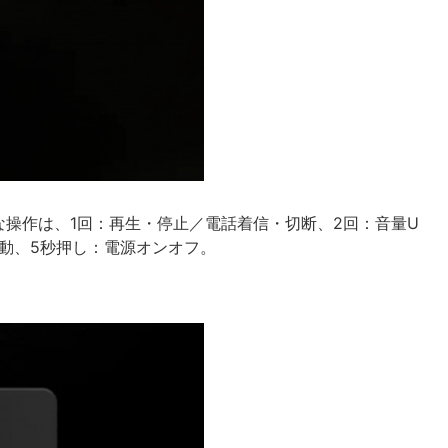
操作は、1回：再生・停止／電話着信・切断、2回：音量U
起動、5秒押し：電源オンオフ。