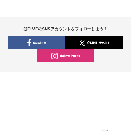
@DIMEのSNSアカウントをフォローしよう！
@atdime
@DIME_HACKS
@dime_hacks