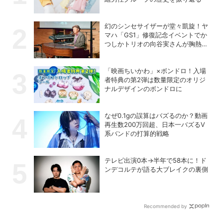
幻のシンセサイザーが堂々凱旋！ヤ
マハ「GS1」修復記念イベントでか
つしかトリオの向谷実さんが胸熱ト
ーク
「映画ちいかわ」×ボンドロ！入場
者特典の第2弾は数量限定のオリジ
ナルデザインのボンドロに
なぜ0.1gの誤算はバズるのか？動画
再生数200万回超、日本一バズるV
系バンドの打算的戦略
テレビ出演0本→半年で58本に！ド
ンデコルテが語る大ブレイクの裏側
Recommended by