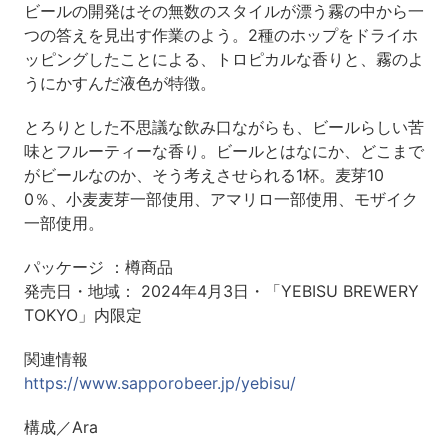
ビールの開発はその無数のスタイルが漂う霧の中から一
つの答えを見出す作業のよう。2種のホップをドライホ
ッピングしたことによる、トロピカルな香りと、霧のよ
うにかすんだ液色が特徴。
とろりとした不思議な飲み口ながらも、ビールらしい苦
味とフルーティーな香り。ビールとはなにか、どこまで
がビールなのか、そう考えさせられる1杯。麦芽10
0％、小麦麦芽一部使用、アマリロ一部使用、モザイク
一部使用。
パッケージ ：樽商品
発売日・地域： 2024年4月3日・「YEBISU BREWERY
TOKYO」内限定
関連情報
https://www.sapporobeer.jp/yebisu/
構成／Ara