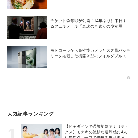
チケット争奪戦が勃発！14年ぶりに来日す
るフェルメール「真珠の耳飾りの少女展」の
魔力
モトローラから高性能カメラと大容量バッテ
リーを搭載した横開き型のフォルダブルスマ
ホ「motorola razr fold」が登場
Rec
人気記事ランキング
【ヒャダインの温故知新アナリティ
クス】モナキの絶妙な違和感に4人
組男性グループの歴史を振り返る