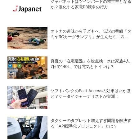
ジャパネットはツインバードの救世主となる
か？激化する家電PB競争の行方
オトナの趣味から子どもへ、伝説の番組「タ
ミヤRCカーグランプリ」が生んだミニ四駆
ブーム
真夏の「在宅避難」を総点検！水は家族4人
7日で140L、では電気とトイレは？
ソフトバンクのFast Accessの効果はいかほ
ど？ケータイジャーナリストが実測！
タクシーのタブレット増えすぎ問題を解決す
る「API標準化プロジェクト」とは？