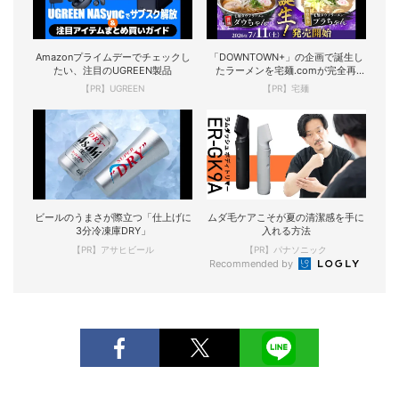
Amazonプライムデーでチェックし
「DOWNTOWN+」の企画で誕生し
たい、注目のUGREEN製品
たラーメンを宅麺.comが完全再
現！
【PR】UGREEN
【PR】宅麺
ビールのうまさが際立つ「仕上げに
ムダ毛ケアこそが夏の清潔感を手に
3分冷凍庫DRY」
入れる方法
【PR】アサヒビール
【PR】パナソニック
Recommended by