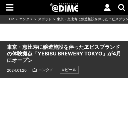
TOP
エンタメ
スポット
東京・恵比寿に醸造施設を伴ったヱビスブランドの体
東京・恵比寿に醸造施設を伴ったヱビスブランド
の体験拠点「YEBISU BREWERY TOKYO」が4月
にオープン
#ビール
エンタメ
2024.01.20
Loaded
:
7.00%
/
Unmute