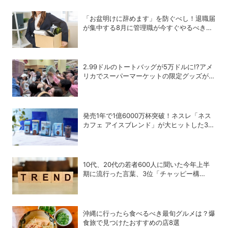
「お盆明けに辞めます」を防ぐべし！退職届
が集中する8月に管理職が今すぐやるべき対
策
2.99ドルのトートバッグが5万ドルに!?アメ
リカでスーパーマーケットの限定グッズが争
奪戦に
発売1年で1億6000万杯突破！ネスレ「ネス
カフェ アイスブレンド」が大ヒットした3つ
の理由
10代、20代の若者600人に聞いた今年上半
期に流行った言葉、3位「チャッピー構
文」、2位「メロい」、1位は？
沖縄に行ったら食べるべき最旬グルメは？爆
食旅で見つけたおすすめの店8選