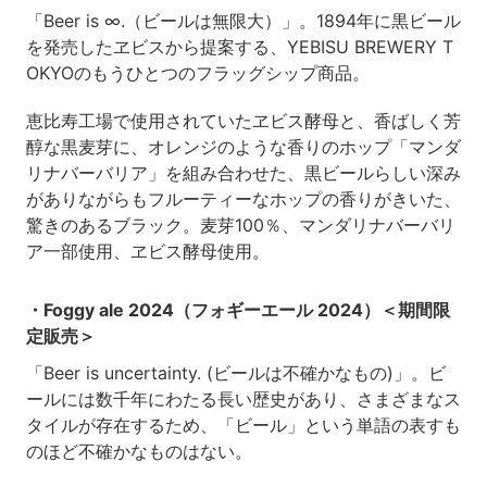
「Beer is ∞.（ビールは無限大）」。1894年に黒ビール
を発売したヱビスから提案する、YEBISU BREWERY T
OKYOのもうひとつのフラッグシップ商品。
恵比寿工場で使用されていたヱビス酵母と、香ばしく芳
醇な黒麦芽に、オレンジのような香りのホップ「マンダ
リナバーバリア」を組み合わせた、黒ビールらしい深み
がありながらもフルーティーなホップの香りがきいた、
驚きのあるブラック。麦芽100％、マンダリナバーバリ
ア一部使用、ヱビス酵母使用。
・Foggy ale 2024（フォギーエール 2024）＜期間限
定販売＞
「Beer is uncertainty. (ビールは不確かなもの)」。ビ
ールには数千年にわたる長い歴史があり、さまざまなス
タイルが存在するため、「ビール」という単語の表すも
のほど不確かなものはない。