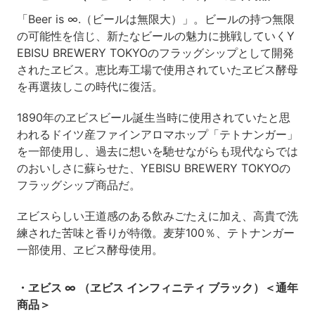
「Beer is ∞.（ビールは無限大）」。ビールの持つ無限
の可能性を信じ、新たなビールの魅力に挑戦していくY
EBISU BREWERY TOKYOのフラッグシップとして開発
されたヱビス。恵比寿工場で使用されていたヱビス酵母
を再選抜しこの時代に復活。
1890年のヱビスビール誕生当時に使用されていたと思
われるドイツ産ファインアロマホップ「テトナンガー」
を一部使用し、過去に想いを馳せながらも現代ならでは
のおいしさに蘇らせた、YEBISU BREWERY TOKYOの
フラッグシップ商品だ。
ヱビスらしい王道感のある飲みごたえに加え、高貴で洗
練された苦味と香りが特徴。麦芽100％、テトナンガー
一部使用、ヱビス酵母使用。
・ヱビス ∞ （ヱビス インフィニティ ブラック）＜通年
商品＞