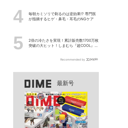
毎朝カミソリで剃るのは逆効果!? 専門医
が指摘するヒゲ・鼻毛・耳毛のNGケア
2倍の冷たさを実現！累計販売数1700万枚
突破の大ヒット！しまむら『超COOL』シ
リーズの進化がスゴい！【PR】
Recommended by
最新号