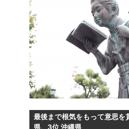
最後まで根気をもって意思を貫け
県、3位 沖縄県