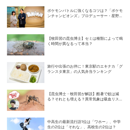
ポケモンバトルに強くなるコツは？「ポケモ
ンチャンピオンズ」プロデューサー・星野正
昭と女流棋士・香川愛生の特別対談が実現！
【牧田習の昆虫博士】セミは種類によって鳴
く時間が異なるって本当？
旅行や出張のお伴に！東京駅のエキナカ「グ
ランスタ東京」の人気弁当ランキング
【昆虫博士・牧田習が解説】酷暑で蚊は減
る？それとも増える？異常気象は吸血リスク
をどう変えるのか
中高生の最新流行語1位は「ワホー」、中学
生の2位は「それな」、高校生の2位は？