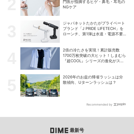
門医が指摘するヒゲ・鼻毛・耳毛の
NGケア
ジャパネットたかたがプライベート
ブランド「J PRIDE LIFETECH」を
ローンチ、第1弾は水道・電源不要
の充電式高圧洗浄機
2倍の冷たさを実現！累計販売数
1700万枚突破の大ヒット！しまむら
『超COOL』シリーズの進化がスゴ
い！【PR】
2026年のお盆の帰省ラッシュは分
散傾向、Uターンラッシュは？
Recommended by
最新号