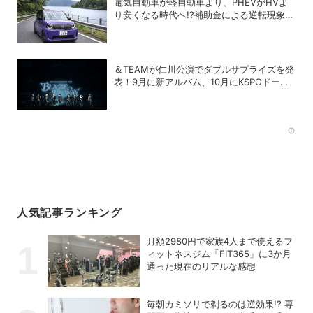
電気自動車が軽自動車より、PHEVがHVよ
り安くなる時代へ!?補助金による逆転現象に
感じる違和感
＆TEAMが仁川公演でダブルサプライズを発
表！9月に新アルバム、10月にKSPOドーム
追加公演が決定
Rec
人気記事ランキング
月額2980円で家族4人まで使えるフ
ィットネスジム「FIT365」に3か月
通った現在のリアルな感想
毎朝カミソリで剃るのは逆効果!? 専