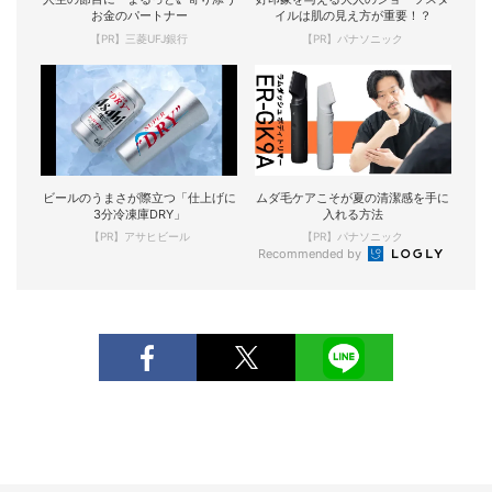
お金のパートナー
イルは肌の見え方が重要！？
【PR】三菱UFJ銀行
【PR】パナソニック
ビールのうまさが際立つ「仕上げに
ムダ毛ケアこそが夏の清潔感を手に
3分冷凍庫DRY」
入れる方法
【PR】アサヒビール
【PR】パナソニック
Recommended by