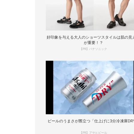
好印象を与える大人のショーツスタイルは肌の見
が重要！？
【PR】パナソニック
ビールのうまさが際立つ「仕上げに3分冷凍庫DR
【PR】アサヒビール