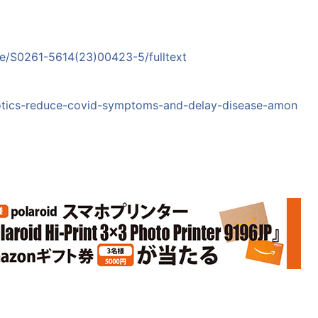
icle/S0261-5614(23)00423-5/fulltext
iotics-reduce-covid-symptoms-and-delay-disease-amon