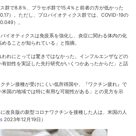
クス群で8.8％、プラセボ群で15.4％と前者の方が低かった
17）。ただし、プロバイオティクス群では、COVID-19の
.049）。
「プロバイオティクスは免疫系を強化し、炎症に関わる体内の化
高めることが知られている」と指摘。
れわれにとっては驚きではなかった。インフルエンザなどの
い有効性を実証した先行研究がいくつかあったからだ」と話
は、ワクチン接種が受けにくい低所得国や、『ワクチン疲れ』で
い米国の地域では特に有用な可能性がある」との見方を示
3年に改良版の新型コロナワクチンを接種した人は、米国の人
s
2023年12月19日）