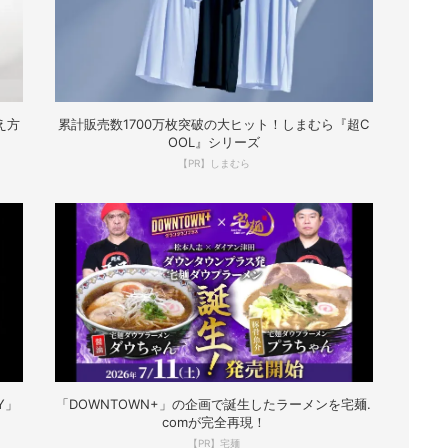
え方
累計販売数1700万枚突破の大ヒット！しまむら『超C
OOL』シリーズ
【PR】しまむら
Y」
「DOWNTOWN+」の企画で誕生したラーメンを宅麺.
comが完全再現！
【PR】宅麺