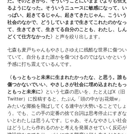
だ。そのときから、そういうことにいままでよりも怯え
るようになった。そういうニュースに敏感になって、い
っぱい、起きてるじゃん、起きてきたじゃん、こういう
社会のなかで、どうしていままで生きてこれたのかなっ
て、生きてきて、生きてる自分のことも、わたし、しん
どくて仕方なかった〉
と声を絞り出します。
七森も麦戸ちゃんもやさしさゆえに残酷な世界に傷つい
ていて、自分もまた誰かを傷つけるのではないかという
予感に打ち震えているんです。
〈もっともっと未来に生まれたかったな、と思う。誰も
傷つかないでいい、やさしさが社会に埋め込まれたもっ
ともっと未来に〉
という七森の思いを、たとえばX（旧
Twitter）に投稿すると、たぶん「頭の中がお花畑w」
みたいな揶揄を飛ばしてくる連中が大勢いることでしょ
う。でも、この手の定番の捨て台詞は思考停止にすぎな
いとわたしは思うんです。じゃあ、そんなやさしい社会
はどうしたら作れるのかと考えを発展させていく反応が