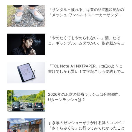
「サンダル＝疲れる」は昔の話!?無印良品の
「メッシュ ワンベルトスニーカーサンダ
ル」が快適すぎて手放せない！
「やめたくてもやめられない…」酒、たば
こ、ギャンブル、ムダづかい、依存脳から脱
却する方法
「TCL Note A1 NXTPAPER」は紙のように
書けてしかも賢い！文字起こしも要約もでき
るAIタブレットを試してみた
2026年のお盆の帰省ラッシュは分散傾向、
Uターンラッシュは？
すき家のゼンショーが手がける謎のコンビニ
「さくらみくら」に行ってみてわかったこと