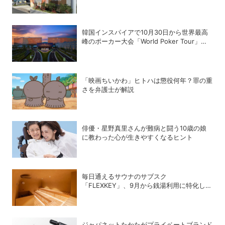
韓国インスパイアで10月30日から世界最高
峰のポーカー大会「World Poker Tour」を
開催
「映画ちいかわ」ヒトハは懲役何年？罪の重
さを弁護士が解説
俳優・星野真里さんが難病と闘う10歳の娘
に教わった心が生きやすくなるヒント
毎日通えるサウナのサブスク
「FLEXKEY」、9月から銭湯利用に特化した
プランを月額1980円で提供開始
ジャパネットたかたがプライベートブランド