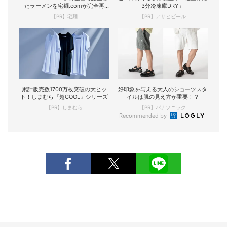
たラーメンを宅麺.comが完全再
3分冷凍庫DRY」
現！
【PR】宅麺
【PR】アサヒビール
累計販売数1700万枚突破の大ヒッ
好印象を与える大人のショーツスタ
ト！しまむら『超COOL』シリーズ
イルは肌の見え方が重要！？
【PR】しまむら
【PR】パナソニック
Recommended by