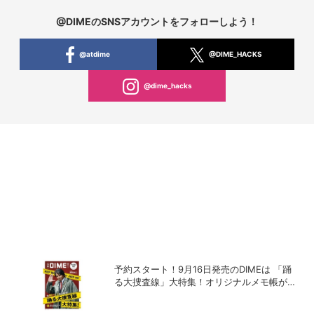
@DIMEのSNSアカウントをフォローしよう！
@atdime
@DIME_HACKS
@dime_hacks
予約スタート！9月16日発売のDIMEは 「踊
る大捜査線」大特集！オリジナルメモ帳が特
別付録に！