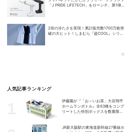
「J PRIDE LIFETECH」をローンチ、第1弾
は水道・電源不要の充電式高圧洗浄機
2倍の冷たさを実現！累計販売数1700万枚突
破の大ヒット！しまむら『超COOL』シリー
ズの進化がスゴい！【PR】
Rec
人気記事ランキング
伊藤園が『「お～いお茶」大谷翔平
ホームランボトル』全63種をコンプ
リートした特別ボックスを数量限定
で販売
JR新大阪駅の東海道新幹線27番線ホ