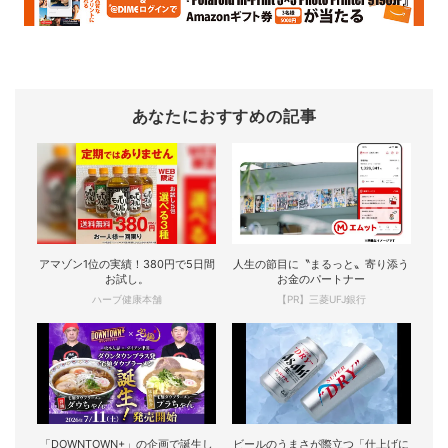
あなたにおすすめの記事
アマゾン1位の実績！380円で5日間
人生の節目に〝まるっと〟寄り添う
お試し。
お金のパートナー
ハーブ健康本舗
【PR】三菱UFJ銀行
「DOWNTOWN+」の企画で誕生し
ビールのうまさが際立つ「仕上げに