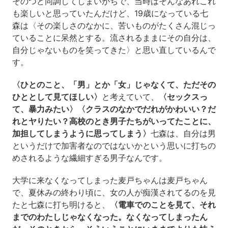
そのつど同調してしまいがちで、当時はそんなあれこれ
も楽しいと思っていたんだけど、19歳になっている七
森は〈その楽しさのなかに、苦いものがたくさん混じっ
ていることに呆然とする。流されるままにその自分は、
自分じゃないものを笑ってきた〉と思い直しているんで
す。
〈ひとのこと、「男」とか「女」じゃなくて、ただその
ひととして見てほしい〉
と考えていて、
〈セックスっ
て、暴力みたい〉〈クラスのなかでだれがかわいい？だ
れとヤりたい？高校のとき男子たちがいってたことに、
加担してしまうように思ってしまう〉
七森は、自分は男
というだけで加害者なのではないかという思いに打ちの
めされるような繊細すぎる男子なんです。
大学に来なくなってしまった麦戸ちゃんは麦戸ちゃん
で、夏休みの終わり頃に、女の人が痴漢されてるのを見
たと七森に打ち明けると、
〈電車でのことを見て、それ
までのわたしじゃなくなった。なくなってしまったん