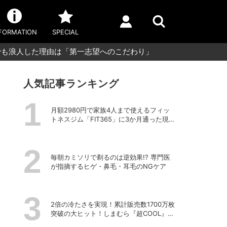
FORMATION
SPECIAL
でも浪人した理由は「第一志望へのこだわり」
人気記事ランキング
月額2980円で家族4人まで使えるフィッ
トネスジム「FIT365」に3か月通った現在
のリアルな感想
毎朝カミソリで剃るのは逆効果!? 専門医
が指摘するヒゲ・鼻毛・耳毛のNGケア
2倍の冷たさを実現！累計販売数1700万枚
突破の大ヒット！しまむら『超COOL』シ
リーズの進化がスゴい！【PR】