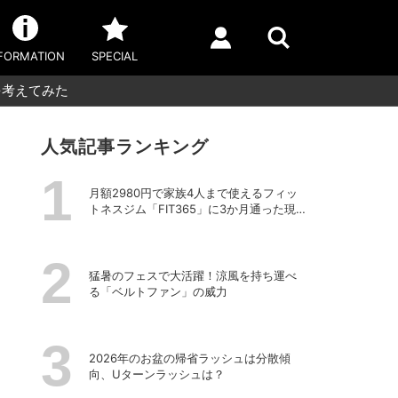
FORMATION
SPECIAL
を考えてみた
人気記事ランキング
月額2980円で家族4人まで使えるフィッ
トネスジム「FIT365」に3か月通った現在
のリアルな感想
猛暑のフェスで大活躍！涼風を持ち運べ
る「ベルトファン」の威力
2026年のお盆の帰省ラッシュは分散傾
向、Uターンラッシュは？