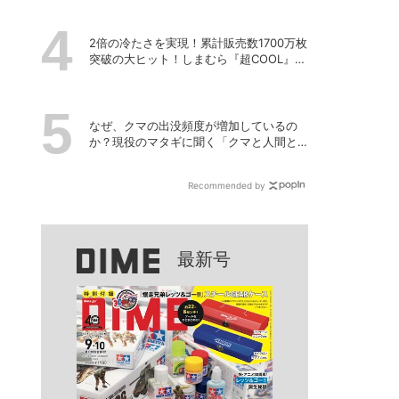
2倍の冷たさを実現！累計販売数1700万枚
突破の大ヒット！しまむら『超COOL』シ
リーズの進化がスゴい！【PR】
なぜ、クマの出没頻度が増加しているの
か？現役のマタギに聞く「クマと人間と
の正しい付き合い方」
Recommended by
最新号