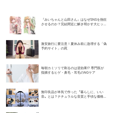
『みいちゃんと山田さん』はなぜSNSを熱狂
させるのか？完結間近に解き明かす大ヒット
の背景
激安旅行に要注意！夏休み前に急増する「偽
予約サイト」の罠
毎朝カミソリで剃るのは逆効果!? 専門医が
指摘するヒゲ・鼻毛・耳毛のNGケア
無印良品が本気で作った〝暮らしに、いい
音〟とは？ナチュラルな音質と手頃な価格を
追求したオーディオデバイス5選