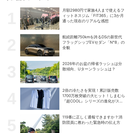
月額2980円で家族4人まで使えるフ
ィットネスジム「FIT365」に3か月
通った現在のリアルな感想
航続距離750kmを誇るDSの新世代
フラッグシップEVセダン「N°8」の
全貌
2026年のお盆の帰省ラッシュは分
散傾向、Uターンラッシュは？
2倍の冷たさを実現！累計販売数
1700万枚突破の大ヒット！しまむら
『超COOL』シリーズの進化がスゴ
い！【PR】
119番に正しく通報できますか？消
防団員に教わった緊急時の伝え方