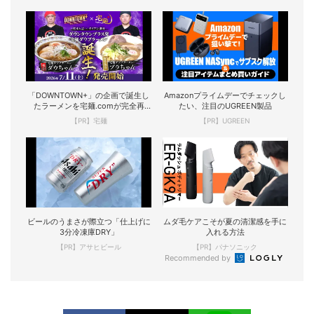
「DOWNTOWN+」の企画で誕生し
Amazonプライムデーでチェックし
たラーメンを宅麺.comが完全再
たい、注目のUGREEN製品
現！
【PR】宅麺
【PR】UGREEN
ビールのうまさが際立つ「仕上げに
ムダ毛ケアこそが夏の清潔感を手に
3分冷凍庫DRY」
入れる方法
【PR】アサヒビール
【PR】パナソニック
Recommended by