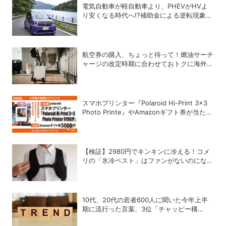
電気自動車が軽自動車より、PHEVがHVよ
り安くなる時代へ!?補助金による逆転現象に
感じる違和感
航空券の購入、ちょっと待って！燃油サーチ
ャージの改定時期に合わせておトクに海外航
空券を買う方法
スマホプリンター『Polaroid Hi-Print 3×3
Photo Printe』やAmazonギフト券が当た
る！プレゼントキャンペーンがスタート【8
月26日締切】
【検証】2980円でキンキンに冷える！コメ
リの「氷冷ベスト」はファンがないのになぜ
涼しくなるのか？
10代、20代の若者600人に聞いた今年上半
期に流行った言葉、3位「チャッピー構
文」、2位「メロい」、1位は？