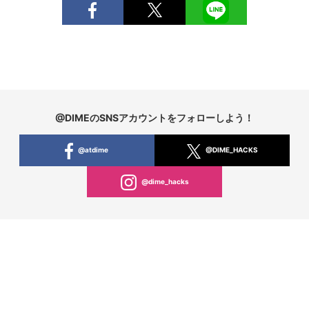
@DIMEのSNSアカウントをフォローしよう！
@atdime
@DIME_HACKS
@dime_hacks