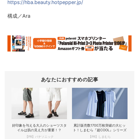
https://hba.beauty.hotpepper.jp/
構成／Ara
あなたにおすすめの記事
好印象を与える大人のショーツスタ
累計販売数1700万枚突破の大ヒッ
イルは肌の見え方が重要！？
ト！しまむら『超COOL』シリーズ
【PR】パナソニック
【PR】しまむら