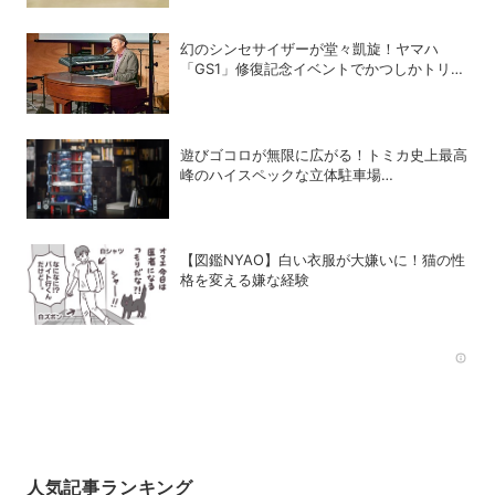
幻のシンセサイザーが堂々凱旋！ヤマハ
「GS1」修復記念イベントでかつしかトリオ
の向谷実さんが胸熱トーク
遊びゴコロが無限に広がる！トミカ史上最高
峰のハイスペックな立体駐車場
「Automated Tomica PARKING with
showroom」が爆誕
【図鑑NYAO】白い衣服が大嫌いに！猫の性
格を変える嫌な経験
Rec
人気記事ランキング