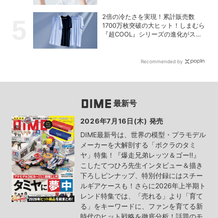
2倍の冷たさを実現！累計販売数
1700万枚突破の大ヒット！しまむら
『超COOL』シリーズの進化がスゴ
い！【PR】
Recommended by
最新号
2026年7月16日(木) 発売
DIME最新号は、世界の模型・プラモデル
メーカーを大解剖する「ボクラのタミ
ヤ」特集！『爆走兄弟レッツ＆ゴー!!』
こしたてつひろ先生インタビュー＆描き
下ろしピンナップ、特別付録にはスチー
ルギアケースも！さらに2026年上半期ト
レンド特集では、「売れる」より「育て
る」をキーワードに、ファンを育てる新
時代のヒット戦略を徹底分析！話題のモ