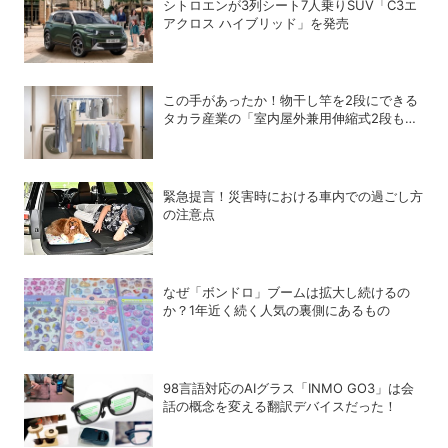
シトロエンが3列シート7人乗りSUV「C3エ
アクロス ハイブリッド」を発売
この手があったか！物干し竿を2段にできる
タカラ産業の「室内屋外兼用伸縮式2段もの
ほし」
緊急提言！災害時における車内での過ごし方
の注意点
なぜ「ボンドロ」ブームは拡大し続けるの
か？1年近く続く人気の裏側にあるもの
98言語対応のAIグラス「INMO GO3」は会
話の概念を変える翻訳デバイスだった！