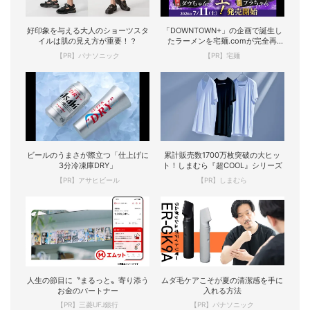
好印象を与える大人のショーツスタ
「DOWNTOWN+」の企画で誕生し
イルは肌の見え方が重要！？
たラーメンを宅麺.comが完全再
現！
【PR】パナソニック
【PR】宅麺
ビールのうまさが際立つ「仕上げに
累計販売数1700万枚突破の大ヒッ
3分冷凍庫DRY」
ト！しまむら『超COOL』シリーズ
【PR】アサヒビール
【PR】しまむら
人生の節目に〝まるっと〟寄り添う
ムダ毛ケアこそが夏の清潔感を手に
お金のパートナー
入れる方法
【PR】三菱UFJ銀行
【PR】パナソニック