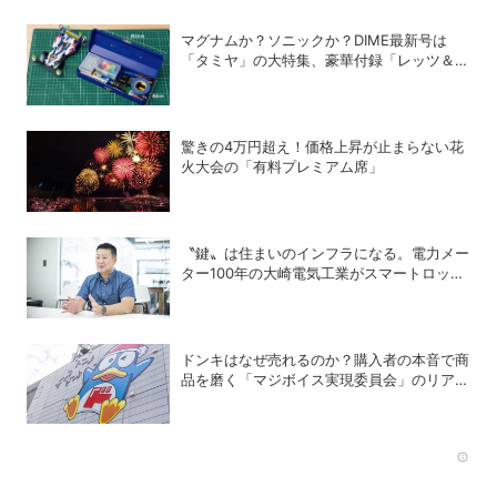
マグナムか？ソニックか？DIME最新号は
「タミヤ」の大特集、豪華付録「レッツ＆ゴ
ー!!」スチールギアケース付き！
驚きの4万円超え！価格上昇が止まらない花
火大会の「有料プレミアム席」
〝鍵〟は住まいのインフラになる。電力メー
ター100年の大崎電気工業がスマートロック
「OPELO II」で目指すスマートシティと
は？
ドンキはなぜ売れるのか？購入者の本音で商
品を磨く「マジボイス実現委員会」のリアル
な会議に潜入
Rec