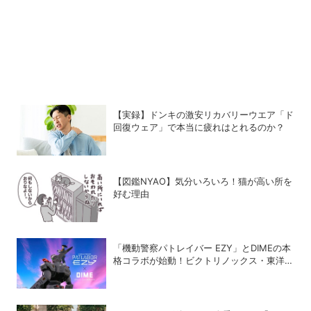
【実録】ドンキの激安リカバリーウエア「ド
回復ウェア」で本当に疲れはとれるのか？
【図鑑NYAO】気分いろいろ！猫が高い所を
好む理由
「機動警察パトレイバー EZY」とDIMEの本
格コラボが始動！ビクトリノックス・東洋ス
チール・WILDTHINGS・空調服®との限定ア
イテムついに公開