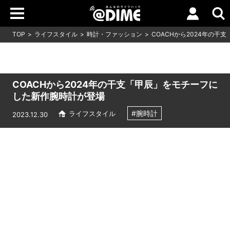
TOP
ライフスタイル
時計・ファッション
COACHから2024年の
COACHから2024年の干支「甲辰」をモチーフに
した新作腕時計が登場
#腕時計
ライフスタイル
2023.12.30
Loaded
:
10.83%
/
Unmute