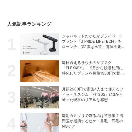
人気記事ランキング
ジャパネットたかたがプライベート
ブランド「J PRIDE LIFETECH」を
ローンチ、第1弾は水道・電源不要
の充電式高圧洗浄機
毎日通えるサウナのサブスク
「FLEXKEY」、9月から銭湯利用に
特化したプランを月額1980円で提供
開始
月額2980円で家族4人まで使えるフ
ィットネスジム「FIT365」に3か月
通った現在のリアルな感想
毎朝カミソリで剃るのは逆効果!? 専
門医が指摘するヒゲ・鼻毛・耳毛の
NGケア