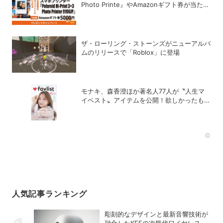
Photo Printe』やAmazonギフト券が当た
る！プレゼントキャンペーンがスタート【8
月26日締切】
ザ・ローリング・ストーンズがニューアルバ
ムのリリースで「Roblox」に登場
モナキ、森香澄ほか著名人77人が〝人生マ
イベスト〟アイテムを公開！欲しかったもの
が見つかる雑誌「favlist」好評発売中
Rec
人気記事ランキング
彫刻的なデザインと最新音響技術が
融合したKEFの次世代ワイヤレス