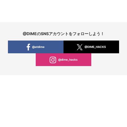
@DIMEのSNSアカウントをフォローしよう！
@atdime
@DIME_HACKS
@dime_hacks