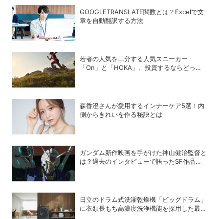
GOOGLETRANSLATE関数とは？Excelで文
章を自動翻訳する方法
若者の人気を二分する人気スニーカー
「On」と「HOKA」、投資するならどっ
ち？
森香澄さんが愛用するインナーケア5選！内
側からきれいを作る秘訣とは
ガンダム新作映画を手がけた神山健治監督と
は？過去のインタビューで語ったSF作品作
りの哲学
日立のドラム式洗濯乾燥機「ビッグドラム」
に衣類長もち高濃度洗浄機能を採用した最新
モデルが登場