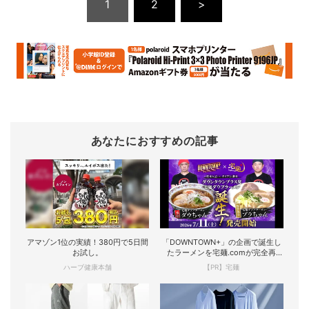
1
2
>
あなたにおすすめの記事
アマゾン1位の実績！380円で5日間
「DOWNTOWN+」の企画で誕生し
お試し。
たラーメンを宅麺.comが完全再
現！
ハーブ健康本舗
【PR】宅麺