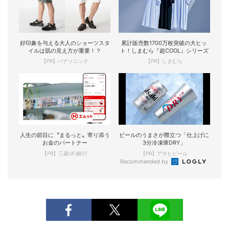
好印象を与える大人のショーツスタ
累計販売数1700万枚突破の大ヒッ
イルは肌の見え方が重要！？
ト！しまむら『超COOL』シリーズ
【PR】パナソニック
【PR】しまむら
人生の節目に〝まるっと〟寄り添う
ビールのうまさが際立つ「仕上げに
お金のパートナー
3分冷凍庫DRY」
【PR】三菱UFJ銀行
【PR】アサヒビール
Recommended by