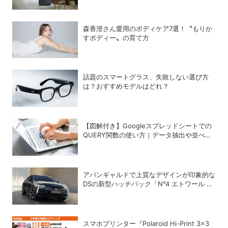
森香澄さん愛用のボディケア7選！〝もりか
すボディー〟の育て方
話題のスマートグラス、失敗しない選び方
は？おすすめモデルはどれ？
【図解付き】Googleスプレッドシートでの
QUERY関数の使い方｜データ抽出や並べ替
えの方法
アバンギャルドで上質なデザインが印象的な
DSの新型ハッチバック「N°4 エトワール ハ
イブリッド」
スマホプリンター『Polaroid Hi-Print 3×3