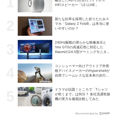
HiFiスピーカー「LS LUXE」
新たな比率を採用した折りたたみス
マホ「Galaxy Z Fold8」は本当に使
いやすいのか？
240Hz駆動の滑らかな映像表示と
1ms GTGの高速応答に対応した
Xiaomiの24.5型ゲーミングモニター
「G25i 2026」
コンシューマー向けアウトドア外骨
格デバイスメーカーのHypershellが
自然でシームレスな近未来の歩行体
験を実現する新製品を発売
ドラマが話題！ところで「Tシャツ
が乾くまで」は何分？ 各社洗濯乾燥
機の実力を徹底比較してみた
Recommended by