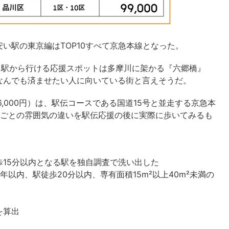
い駅の東京編はTOP10すべて京急本線となった。
）。駅から行ける応援スポットは多摩川に架かる『六郷橋』
なんでも済ませたい人に向いている街と言えそうだ。
,000円）は、駅伝コースである国道15号と並走する京急本
街ごとの雰囲気の違いを駅伝応援の後に実際に歩いてみるも
15分以内となる駅を独自調査で洗い出した
40年以内、駅徒歩20分以内、専有面積15m²以上40m²未満の
を算出