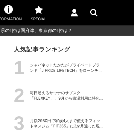
FORMATION
SPECIAL
県の1位は国府津、東京都の1位は？
人気記事ランキング
ジャパネットたかたがプライベートブラ
ンド「J PRIDE LIFETECH」をローンチ、
第1弾は水道・電源不要の充電式高圧洗浄
機
毎日通えるサウナのサブスク
「FLEXKEY」、9月から銭湯利用に特化し
たプランを月額1980円で提供開始
月額2980円で家族4人まで使えるフィッ
トネスジム「FIT365」に3か月通った現在
のリアルな感想