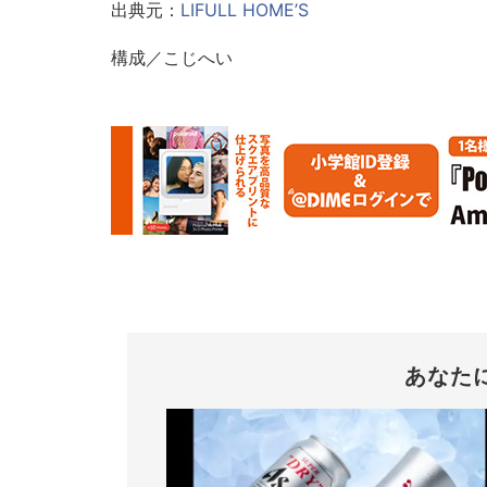
出典元：
LIFULL HOME’S
構成／こじへい
あなた